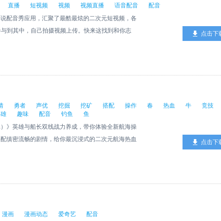
直播
短视频
视频
视频直播
语音配音
配音
小说配音秀应用，汇聚了最酷最炫的二次元短视频，各
以参与到其中，自己拍摄视频上传。快来这找到和你志
点击下
情
勇者
声优
挖掘
挖矿
搭配
操作
春
热血
牛
竞技
英雄
趣味
配音
钓鱼
鱼
元）》英雄与船长双线战力养成，带你体验全新航海操
搭配缜密流畅的剧情，给你最沉浸式的二次元航海热血
点击下
限时钓鱼，挖矿等多样化趣味玩法搭配，新世界航海玩
漫画
漫画动态
爱奇艺
配音