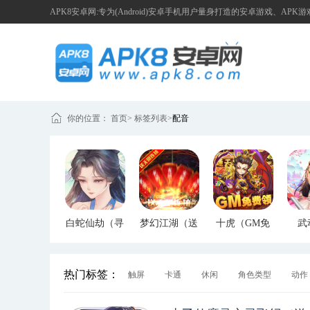
APK8安卓网:专为(Android)安卓手机用户量身打造的安卓游戏、APK
你的位置：
首页
>
标签列表
>
配音
白蛇仙劫（寻
梦幻江湖（送
十虎（GM免
武
宝无限真充）
GM特权）
费领）
（G
热门标签：
触屏
卡通
休闲
角色类型
动作