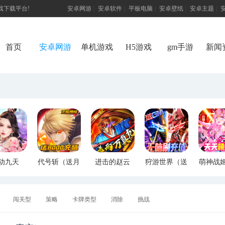
游戏下载平台!
安卓网游
|
安卓软件
|
平板电脑
|
安卓壁纸
|
安卓主题
|
首页
安卓网游
单机游戏
H5游戏
gm手游
新闻
动九天
代号斩（送月
进击的赵云
狩游世界（送
萌神战
M特权）
卡送8000）
（送两万真
满GM爆充）
断版
充）
闯关型
策略
卡牌类型
消除
挑战