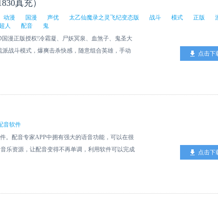
830真充）
动漫
国漫
声优
太乙仙魔录之灵飞纪变态版
战斗
模式
正版
超人
配音
鬼
D国漫正版授权!冷霜凝、尸妖冥泉、血煞子、鬼圣大
流派战斗模式，爆爽击杀快感，随意组合英雄，手动
点击下
对决，真正的仙侠战斗本该如此。动漫原作团队亲自监
盟配音、全程CG剧情
配音软件
软件。配音专家APP中拥有强大的语音功能，可以在很
多音乐资源，让配音变得不再单调，利用软件可以完成
点击下
用户可以来下载试试。