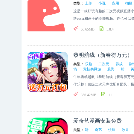
类型：
上传
小说
应用
拍摄
这是一款好玩有趣的二次元视频直播
路coser和画手的高能视频。你也可
趣相投的小伙伴们吧。
63.65MB
5.8.4
黎明航线（新春得万元）
类型：
乐趣
二次元
养成
剧
场
竞技类网游
航海
船
牛年扬帆起航《黎明航线（新春得万
作乐趣！顶级二次元声优配音团队，
盛宴；王城战，竞技场，勇者竞速，
356.42MB
1.1
法等你挖掘！
爱奇艺漫画安装免费
类型：
听
奇艺
快速
效果