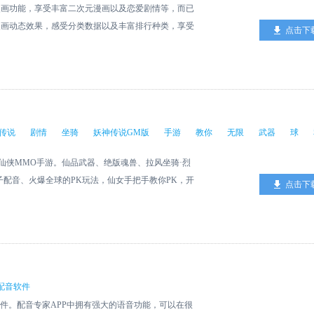
漫画功能，享受丰富二次元漫画以及恋爱剧情等，而已
漫画动态效果，感受分类数据以及丰富排行种类，享受
点击下
，每日榜单快速更新。
）
传说
剧情
坐骑
妖神传说GM版
手游
教你
无限
武器
球
仙侠MMO手游。仙品武器、绝版魂兽、拉风坐骑·烈
子配音、火爆全球的PK玩法，仙女手把手教你PK，开
点击下
配音软件
软件。配音专家APP中拥有强大的语音功能，可以在很