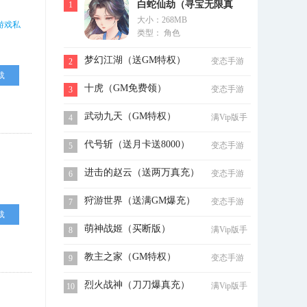
白蛇仙劫（寻宝无限真
1
大小：268MB
充）
游戏私
类型： 角色
梦幻江湖（送GM特权）
变态手游
2
载
十虎（GM免费领）
变态手游
3
武动九天（GM特权）
满Vip版手
4
游
代号斩（送月卡送8000）
变态手游
5
进击的赵云（送两万真充）
变态手游
6
狩游世界（送满GM爆充）
变态手游
7
载
萌神战姬（买断版）
满Vip版手
8
游
教主之家（GM特权）
变态手游
9
烈火战神（刀刀爆真充）
满Vip版手
10
游