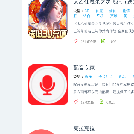
太乙仙魔录之灵飞纪（送1
类型：
3D
仙魔
修仙
剧情
服
组合
终极
英雄
萌
《太乙仙魔录之灵飞纪》超人气仙侠3
士等修仙名士与你并肩作战!全新仙侠
释放大招，法器终极还原、超强仙术
264.60MB
1.002
制、原班声优团队“音熊联萌” 倾情加
配音专家
类型：
娱乐
语音配音
配音
配音专家APP是一款专门配音的应用
多方面都可以完成配音，还提供了很
一段很好的配音，使用方便。喜欢的
13.03MB
0.0.27
克拉克拉