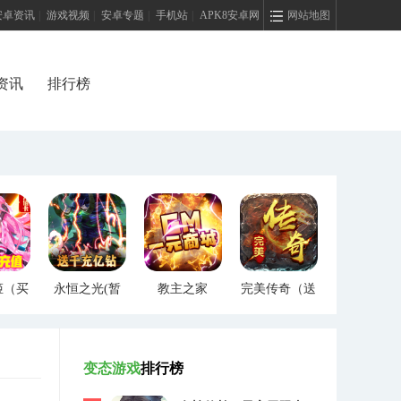
安卓资讯
|
游戏视频
|
安卓专题
|
手机站
|
APK8安卓网
网站地图
资讯
排行榜
姬（买
永恒之光(暂
教主之家
完美传奇（送
）
未上线)
（GM特权）
两万充值）
变态游戏
排行榜