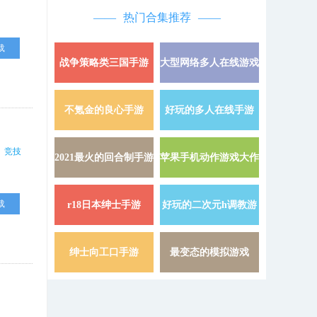
热门合集推荐
载
战争策略类三国手游
大型网络多人在线游戏
详情 »
不氪金的良心手游
好玩的多人在线手游
详情 »
竞技
2021最火的回合制手游
苹果手机动作游戏大作
详情 »
载
r18日本绅士手游
好玩的二次元h调教游
详情 »
戏
绅士向工口手游
最变态的模拟游戏
详情 »