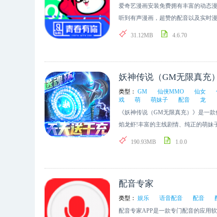
爱奇艺漫画安装免费拥有丰富的动态
听到有声漫画，超赞的配音以及实时
动态漫画强势推荐，惊喜漫画大V推荐
31.12MB
4.6.70
妖神传说（GM无限真充
类型：
GM
仙侠MMO
仙女
戏
萌
萌妹子
配音
龙
《妖神传说（GM无限真充）》是一款
焰龙虾!丰富的主线剧情、纯正的萌妹
启全民大吉大利今晚PK的狂欢盛宴!
190.93MB
1.0.0
配音专家
类型：
娱乐
语音配音
配音
配音专家APP是一款专门配音的应用