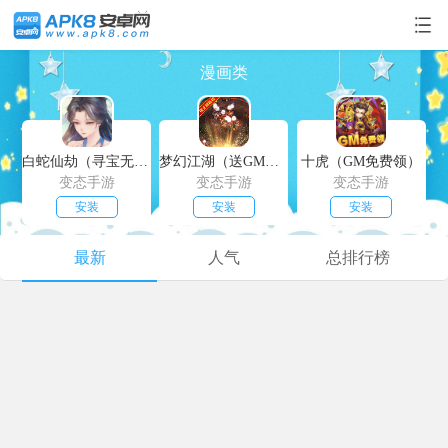
漫画类
白蛇仙劫（寻宝无限真充）
梦幻江湖（送GM特权）
十虎（GM免费领）
变态手游
变态手游
变态手游
安装
安装
安装
最新
人气
总排行榜