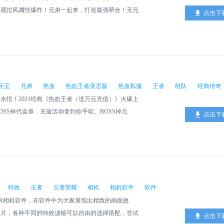
外观拉风属性爆炸！兄弟一起来，打造最强帮会！无兄
点击下
千人在线攻城，铸就王者霸业！
元宝
兄弟
热血
热血王者变态版
热血私服
王者
组队
经典传奇
永恒！2021经典《热血王者（送万元充值）》火爆上
SS掉代金券，充值活动拿到你手软。BOSS掉元
点击下
兄弟就来砍我，曾今的兄弟我们一起组队，征战沙场，
特效
王者
王者荣耀
相机
相机软件
软件
R相机软件，在软件中为大家展现出精致的画面效
照片，各种不同的特效滤镜可以自由的选择搭配，尝试
点击下