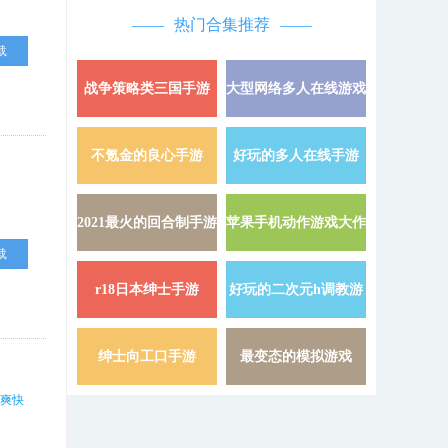
热门合集推荐
载
战争策略类三国手游
大型网络多人在线游戏
详情 »
不氪金的良心手游
好玩的多人在线手游
详情 »
2021最火的回合制手游
苹果手机动作游戏大作
详情 »
载
r18日本绅士手游
好玩的二次元h调教游
详情 »
戏
绅士向工口手游
最变态的模拟游戏
详情 »
爽快