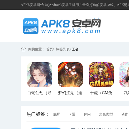
APK8安卓网:专为(Android)安卓手机用户量身打造的安卓游戏、APK
你的位置：
首页
>
标签列表
>
王者
白蛇仙劫（寻
梦幻江湖（送
十虎（GM免
武
宝无限真充）
GM特权）
费领）
（G
热门标签：
触屏
卡通
休闲
角色类型
动作