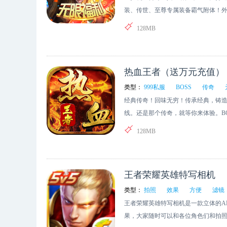
装、传世、至尊专属装备霸气附体！
弟不传奇，一起创造辉煌！开启全民
128MB
热血王者（送万元充值）
类型：
999私服
BOSS
传奇
经典传奇！回味无穷！传承经典，铸造
线。还是那个传奇，就等你来体验。BO
宝，白嫖不是梦。我在这里等你，是
128MB
续写传奇！
王者荣耀英雄特写相机
类型：
拍照
效果
方便
滤镜
王者荣耀英雄特写相机是一款立体的A
果，大家随时可以和各位角色们和拍