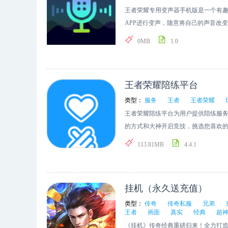
王者荣耀专用变声器手机版是一个有
APP进行变声，随意将自己的声音改
功能，享受各类情境测试以及高端语
0MB
1.0
王者荣耀陪练平台
类型：
服务
王者
王者荣耀
王者荣耀陪练平台为用户提供陪练服
的方式和大神开启竞技，挑选您喜欢
处，有众多大神玩家在这里玩接单。
113.81MB
4.4.1
挂机（永久送充值）
类型：
传奇
传奇私服
兄弟
王者
画面
真实
经典
超
《挂机》传奇经典重磅归来！全力打