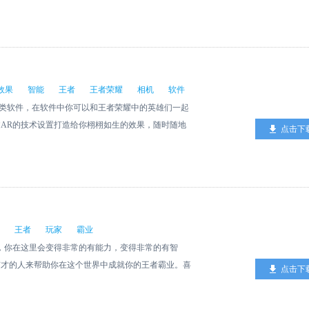
一些非常的方便。
效果
智能
王者
王者荣耀
相机
软件
照类软件，在软件中你可以和王者荣耀中的英雄们一起
AR的技术设置打造给你栩栩如生的效果，随时随地
点击下
的小伙伴们快来下载！
王者
玩家
霸业
游戏，你在这里会变得非常的有能力，变得非常的有智
有才的人来帮助你在这个世界中成就你的王者霸业。喜
点击下
。