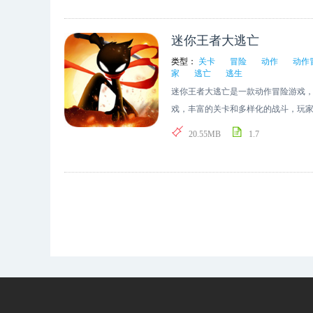
迷你王者大逃亡
类型：
关卡
冒险
动作
动作
家
逃亡
逃生
迷你王者大逃亡是一款动作冒险游戏
戏，丰富的关卡和多样化的战斗，玩
灭所有敌人。
20.55MB
1.7