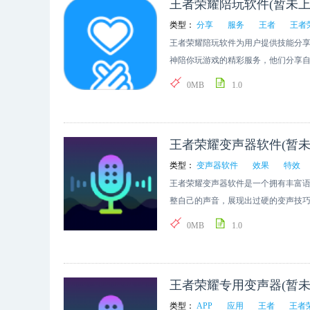
王者荣耀陪玩软件(暂未上
类型：
分享
服务
王者
王者
王者荣耀陪玩软件为用户提供技能分
神陪你玩游戏的精彩服务，他们分享
习游戏，节省游戏时间更轻松上分，
0MB
1.0
王者荣耀变声器软件(暂未
类型：
变声器软件
效果
特效
王者荣耀变声器软件是一个拥有丰富
整自己的声音，展现出过硬的变声技
感受丰富变声效果，伪装成特殊身份
0MB
1.0
王者荣耀专用变声器(暂未
类型：
APP
应用
王者
王者