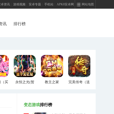
安卓资讯
|
游戏视频
|
安卓专题
|
手机站
|
APK8安卓网
网站地图
资讯
排行榜
姬（买
永恒之光(暂
教主之家
完美传奇（送
）
未上线)
（GM特权）
两万充值）
变态游戏
排行榜