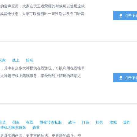
趣的变声应用，大家在玩王者荣耀的时候可以使用这款
变成其他状态，大家可以猜测出一些性别以及专门语音
点击下
音变声玩法。
玩家
线上
陪玩
务，其中有众多大神提供在线游玩，可以利用在线接单
的大神进行线上陪玩服务，享受到线上陪玩的精彩之
点击下
充值
创造
在线
微变传奇私服
战斗
打造
挂机
攻城
爆炸
神挂机无限充值版
霸业
造更真实的画面、更丰富的玩法、更爽快的战斗。神