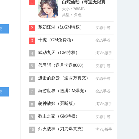
白蛇仙劫（寻宝无限真
1
大小：268MB
充）
类型： 角色
梦幻江湖（送GM特权）
变态手游
2
载
十虎（GM免费领）
变态手游
3
武动九天（GM特权）
满Vip版手
4
游
代号斩（送月卡送8000）
变态手游
5
进击的赵云（送两万真充）
变态手游
6
狩游世界（送满GM爆充）
变态手游
7
载
萌神战姬（买断版）
满Vip版手
8
游
教主之家（GM特权）
变态手游
9
烈火战神（刀刀爆真充）
满Vip版手
10
游