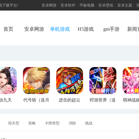
游戏下载平台!
安卓网游
|
安卓软件
|
平板电脑
|
安卓壁纸
|
安卓主题
|
首页
安卓网游
单机游戏
H5游戏
gm手游
新闻
动九天
代号斩（送月
进击的赵云
狩游世界（送
萌神战
M特权）
卡送8000）
（送两万真
满GM爆充）
断版
充）
闯关型
策略
卡牌类型
消除
挑战