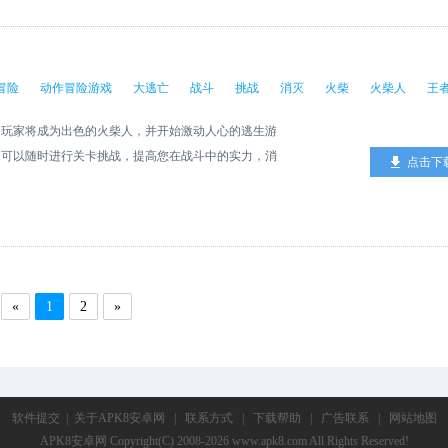
冒险
动作冒险游戏
大逃亡
战斗
挑战
消灭
火柴
火柴人
王
，玩家将成为出色的火柴人，并开始激动人心的逃生游
家可以随时进行关卡挑战，提高您在战斗中的实力，消
点击下
«
1
2
»
软件提交
|
关于APK8安卓网
|
联系方式
|
下载帮助
|
广告联系
|
网站地图
APK8安卓网
Copyright(C) 2008-2026 www.apk8.com All Rights Reserved!