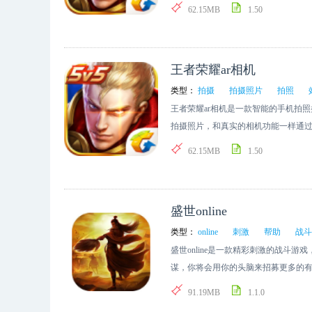
拍摄各种漂亮的照片变得更加的整洁
62.15MB
1.50
王者荣耀ar相机
类型：
拍摄
拍摄照片
拍照
王者荣耀ar相机是一款智能的手机拍
拍摄照片，和真实的相机功能一样通过
可以在这里拍摄好看的照片，感兴趣
62.15MB
1.50
盛世online
类型：
online
刺激
帮助
战斗
盛世online是一款精彩刺激的战斗
谋，你将会用你的头脑来招募更多的
欢的玩家快点下载吧
91.19MB
1.1.0