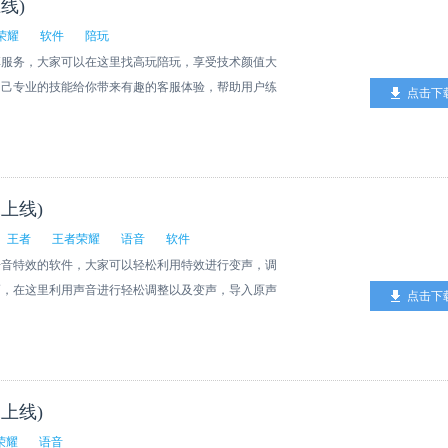
线)
荣耀
软件
陪玩
享服务，大家可以在这里找高玩陪玩，享受技术颜值大
自己专业的技能给你带来有趣的客服体验，帮助用户练
点击下
还能享受到异性陪玩带来的快感。
上线)
王者
王者荣耀
语音
软件
语音特效的软件，大家可以轻松利用特效进行变声，调
巧，在这里利用声音进行轻松调整以及变声，导入原声
点击下
和声音，感受实时变声语音的精彩之处。
上线)
荣耀
语音