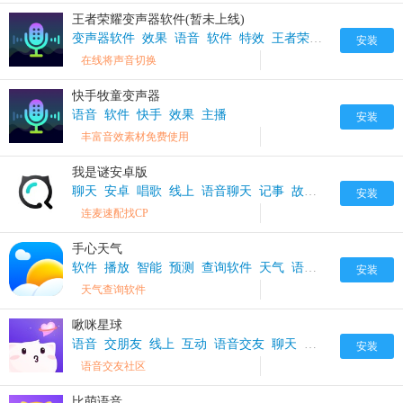
王者荣耀变声器软件(暂未上线)
变声器软件
效果
语音
软件
特效
王者荣耀
王者
安装
在线将声音切换
快手牧童变声器
语音
软件
快手
效果
主播
安装
丰富音效素材免费使用
我是谜安卓版
聊天
安卓
唱歌
线上
语音聊天
记事
故事
语音
安装
连麦速配找CP
手心天气
软件
播放
智能
预测
查询软件
天气
语音
信息
服务
查
安装
天气查询软件
啾咪星球
语音
交朋友
线上
互动
语音交友
聊天
社区
安装
语音交友社区
比萌语音