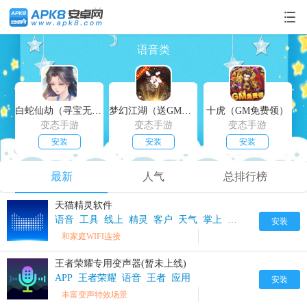
语音类
白蛇仙劫（寻宝无限真充）
梦幻江湖（送GM特权）
十虎（GM免费领）
变态手游
变态手游
变态手游
安装
安装
安装
最新
人气
总排行榜
天猫精灵软件
语音
工具
线上
精灵
客户
天气
掌上
出行
智能语音
查
安装
和家庭WIFI连接
王者荣耀专用变声器(暂未上线)
APP
王者荣耀
语音
王者
应用
安装
丰富变声特效场景