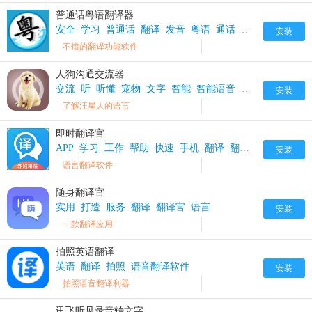
普通话粤语翻译器
安全
学习
普通话
翻译
发音
粤语
通话
翻译器
安装
不错的翻译功能软件
人狗沟通交流器
交流
听
听懂
宠物
文字
智能
智能语音
狗
狗狗
系统
安装
了解汪星人的语言
即时翻译官
APP
学习
工作
帮助
快速
手机
翻译
翻译官
语言
资源
安装
语言翻译软件
随身翻译官
实用
打造
服务
翻译
翻译官
语言
安装
一款翻译应用
拍照英语翻译
英语
翻译
拍照
语音翻译软件
安装
拍照语音翻译利器
讯飞听见录音转文字