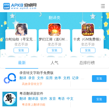
翻译类
白蛇仙劫（寻宝无限真充）
梦幻江湖（送GM特权）
十虎（GM免费领）
变态手游
变态手游
变态手游
安装
安装
安装
最新
人气
总排行榜
录音转文字助手免费版
翻译
录音
文件
应用
效率
文档
记录
工具
助手
文件转
安装
高效录音转文字
粤语翻译器软件
翻译
翻译器
软件
发音
粤语
中文
安装
粤语掌上翻译功能