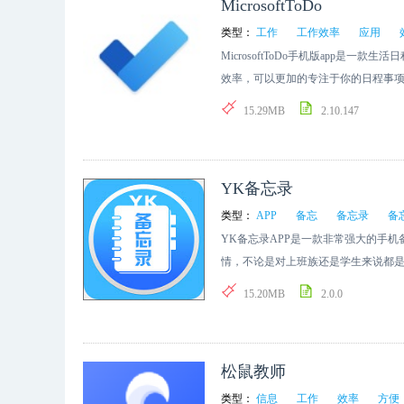
MicrosoftToDo
类型：
工作
工作效率
应用
MicrosoftToDo手机版app是
效率，可以更加的专注于你的日程事
下载使用吧。
15.29MB
2.10.147
YK备忘录
类型：
APP
备忘
备忘录
备
YK备忘录APP是一款非常强大的手机
情，不论是对上班族还是学生来说都
下载使用吧。
15.20MB
2.0.0
松鼠教师
类型：
信息
工作
效率
方便