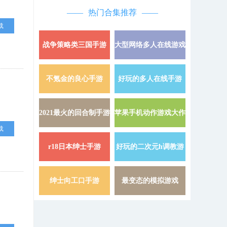
热门合集推荐
载
战争策略类三国手游
大型网络多人在线游戏
详情 »
不氪金的良心手游
好玩的多人在线手游
详情 »
2021最火的回合制手游
苹果手机动作游戏大作
详情 »
载
r18日本绅士手游
好玩的二次元h调教游
详情 »
戏
绅士向工口手游
最变态的模拟游戏
详情 »