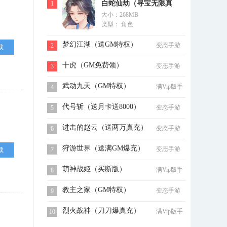
白蛇仙劫（寻宝无限真
1
大小：268MB
充）
类型： 角色
梦幻江湖（送GM特权）
变态手游
2
载
十虎（GM免费领）
变态手游
3
武动九天（GM特权）
满Vip版手
4
游
代号斩（送月卡送8000）
变态手游
5
进击的赵云（送两万真充）
变态手游
6
狩游世界（送满GM爆充）
变态手游
7
载
萌神战姬（买断版）
满Vip版手
8
游
教主之家（GM特权）
变态手游
9
烈火战神（刀刀爆真充）
满Vip版手
10
游