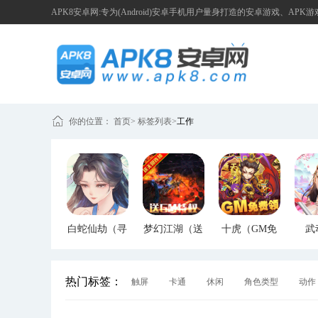
APK8安卓网:专为(Android)安卓手机用户量身打造的安卓游戏、APK
你的位置：
首页
>
标签列表
>
工作
白蛇仙劫（寻
梦幻江湖（送
十虎（GM免
武
宝无限真充）
GM特权）
费领）
（G
热门标签：
触屏
卡通
休闲
角色类型
动作