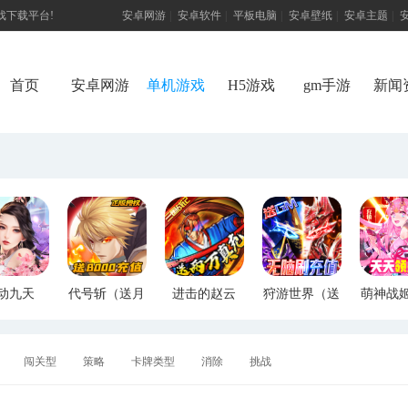
游戏下载平台!
安卓网游
|
安卓软件
|
平板电脑
|
安卓壁纸
|
安卓主题
|
首页
安卓网游
单机游戏
H5游戏
gm手游
新闻
动九天
代号斩（送月
进击的赵云
狩游世界（送
萌神战
M特权）
卡送8000）
（送两万真
满GM爆充）
断版
充）
闯关型
策略
卡牌类型
消除
挑战