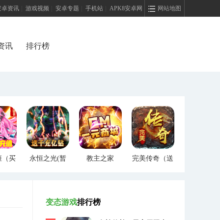
安卓资讯
|
游戏视频
|
安卓专题
|
手机站
|
APK8安卓网
网站地图
资讯
排行榜
姬（买
永恒之光(暂
教主之家
完美传奇（送
）
未上线)
（GM特权）
两万充值）
变态游戏
排行榜