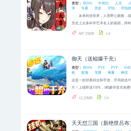
类型：
BOSS
中世纪
人文
学
午夜
历史
可怕
可怕
未来科技世界，人类野心膨胀，战争
历史上众多科学艺术名人的基因，跨
救人类命运而战。 你将指挥“物理”“化
607.35MB
1.0
在混乱的科技世界开启冒险之旅，一
BOSS。 血与火的争斗，爱与羁绊
序幕。 开发者的话： ----------------
御天（送鲲爆千充）
候，我随意翻起来家里书页泛黄的《
文学的影响很深，总幻想自己是那个
类型：
BOSS
PVE
PVP
SSR
机
捉鬼
无限
海量
神话
的食人魔的勇敢骑士，是为了保护美
这是一款经典回合制手游，开局就送SSS
关于骑士的传说在我从少年变成男人
片！上线即送VIP8，3档豪华首充
个环境下做游戏太难了，能像我们一
筋！天天好友互动领超值豪礼！月卡只
值得尊敬的同道中人。 骑士在我多
12.25MB
1.0
手抽筋！更有多达数十种的多人PVP
运转中我们都知道人类的出现只是宇
享受全方位的互动感受，称霸上古神
星》之后的最大感受，运营同学拿着
程，我抓了一下我飘逸的短发，瞟了他
天天怼三国（新绝世吕布
游耗费了两年的时间，打磨的不仅仅