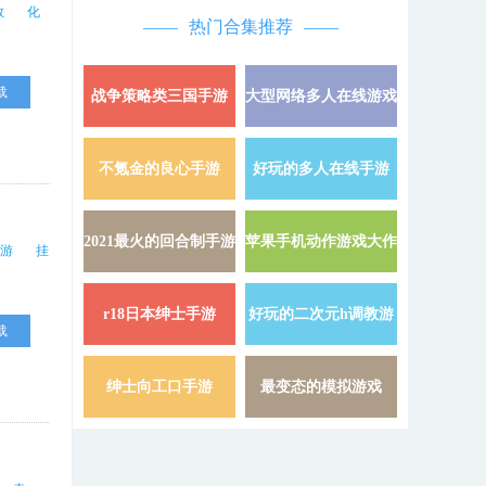
敢
化
热门合集推荐
载
战争策略类三国手游
大型网络多人在线游戏
详情 »
不氪金的良心手游
好玩的多人在线手游
详情 »
2021最火的回合制手游
苹果手机动作游戏大作
详情 »
游
挂
r18日本绅士手游
好玩的二次元h调教游
详情 »
载
戏
绅士向工口手游
最变态的模拟游戏
详情 »