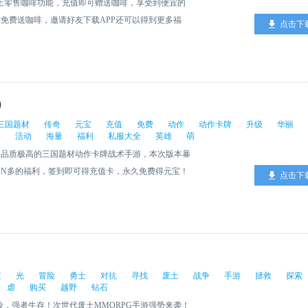
线上零售咖啡功能，充值即可赠送咖啡，享受到便宜的
免费送咖啡，邀请好友下载APP还可以得到更多福
点击下
啡你也可以得到优惠。
）
三国题材
传奇
元宝
充值
免费
动作
动作卡牌
升级
华丽
将
活动
海量
福利
私服大全
英雄
萌
款品质极高的三国题材动作卡牌战术手游，本次版本暴
N多的福利，签到即可得充值卡，永久免费得元宝！
点击下
可得！开服狂欢活动更是直接送甄姬！这次你将在天命
设Q萌、实力与颜值兼顾的武将陪伴下，颠覆性演绎
值
光
冒险
勇士
对抗
寻找
废土
战争
手游
拯救
探索
虐
购买
越野
钻石
冒险，强者生存！次世代废土MMORPG手游强势来袭！