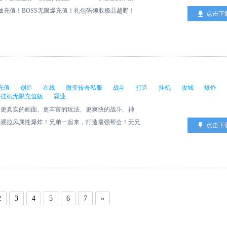
限抽充值！BOSS无限爆充值！礼包码领取极品越野！
点击下
末日？恶意引爆的核弹，不计后果的战争，摧毁了文明
，苟延残喘。百年之后，世界已是面目全非，暴虐的永
成方舟联合竭力对抗。神秘的勇士离开地下避难所，为
界的征程！
充值
创造
在线
微变传奇私服
战斗
打造
挂机
攻城
爆炸
神挂机无限充值版
霸业
造更真实的画面、更丰富的玩法、更爽快的战斗。神
外观拉风属性爆炸！兄弟一起来，打造最强帮会！无兄
点击下
千人在线攻城，铸就王者霸业！
2
3
4
5
6
7
»