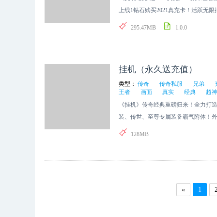
上线1钻石购买2021真充卡！活跃无
世界为何会变成这样？人类为何迎来
295.47MB
1.0.0
与秩序，残存的人类躲入地下避难所
夜军变异人横行霸道，幸存的人类组
寻找拯救末世的希望，踏上探索新世
挂机（永久送充值）
类型：
传奇
传奇私服
兄弟
王者
画面
真实
经典
超
《挂机》传奇经典重磅归来！全力打
装、传世、至尊专属装备霸气附体！
弟不传奇，一起创造辉煌！开启全民
128MB
«
1