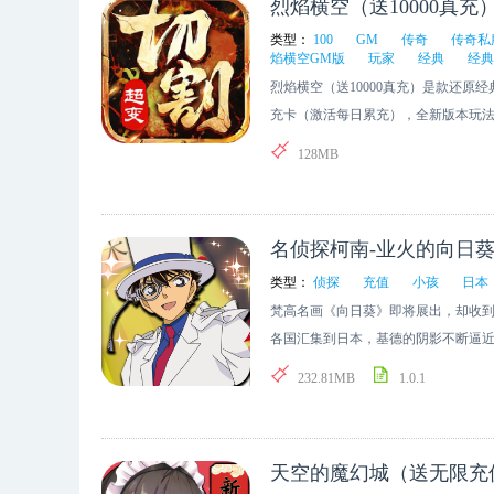
烈焰横空（送10000真充
类型：
100
GM
传奇
传奇私
焰横空GM版
玩家
经典
经典
烈焰横空（送10000真充）是款还原经典传
充卡（激活每日累充），全新版本玩法
费再送真充卡，无限领取！副本通关
128MB
名侦探柯南-业火的向日葵
类型：
侦探
充值
小孩
日本
梵高名画《向日葵》即将展出，却收
各国汇集到日本，基德的阴影不断逼
看似小孩，智慧却过于常人的名侦探-
232.81MB
1.0.1
天空的魔幻城（送无限充