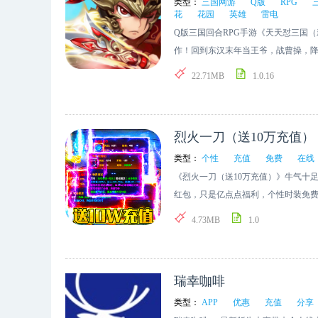
类型：
三国网游
Q版
RPG
忘记推·翻了多少稿立绘，更改过多少
花
花园
英雄
雷电
测试时让玩家的满意度稍微多一点点
Q版三国回合RPG手游《天天怼三国
要求句句精抠把玩家的反馈细化到游
作！回到东汉末年当王爷，战曹操，
都是不对的体验，我们感恩每一位玩
园！煮酒论英雄，一震之威雷电威，
我们不离不弃的玩家。陪伴是最长情
22.71MB
1.0.16
下！神将归位：五虎上将PK五子良将
过程，我们非常的享受，所以我又哪
香、大小乔、蔡文姬等你来情定三生
一定都是值得的。 它不仅仅承载着
象。一次次科技的进步都向我们预示
烈火一刀（送10万充值）
时刻，我们能够复制出在浩瀚的历史
类型：
个性
充值
免费
在线
世界的正义与和平。科技向善，在我
《烈火一刀（送10万充值）》牛气十
务的。 当然我是一个肥宅单身狗，
红包，只是亿点点福利，个性时装免
戏可以陪伴我，我希望所有和我一样
天登录领豪礼，技能直升丹、影翼特
那些美妙的声音可以在午夜梦回中让你
4.73MB
1.0
有勇气的抵抗着生活的难呢?!
瑞幸咖啡
类型：
APP
优惠
充值
分享