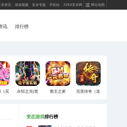
安卓资讯
|
游戏视频
|
安卓专题
|
手机站
|
APK8安卓网
网站地图
资讯
排行榜
姬（买
永恒之光(暂
教主之家
完美传奇（送
）
未上线)
（GM特权）
两万充值）
变态游戏
排行榜