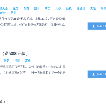
）
服大全
充值
免费
副本
商店
大型
挂机
挂机类
无限
每
传奇
购买
奇大型arpg挂机类游戏。上线vip15，直送10000真
GM商店上线，任何道具低价无限购买！每日登录免
点击下
大量爆充值卡，走到哪爆到哪！零氪玩家的真爱传奇！
（送5000充值）
智慧
柯南
汇集
到怪盗基德的公开宣战。各幅《向日葵》也陆续从世界
近。在扑朔迷离的迷雾中，唯一看破真相的是一个外表
点击下
柯南！
值）