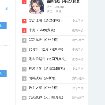
白蛇仙劫（寻宝无限真
1
大小：268MB
充）
日
烈
类型： 角色
梦幻江湖（送GM特权）
变态手游
2
载
十虎（GM免费领）
变态手游
3
武动九天（GM特权）
满Vip版手
4
游
代号斩（送月卡送8000）
变态手游
5
进击的赵云（送两万真充）
变态手游
6
狩游世界（送满GM爆充）
变态手游
7
载
萌神战姬（买断版）
满Vip版手
8
游
教主之家（GM特权）
变态手游
9
烈火战神（刀刀爆真充）
满Vip版手
10
游