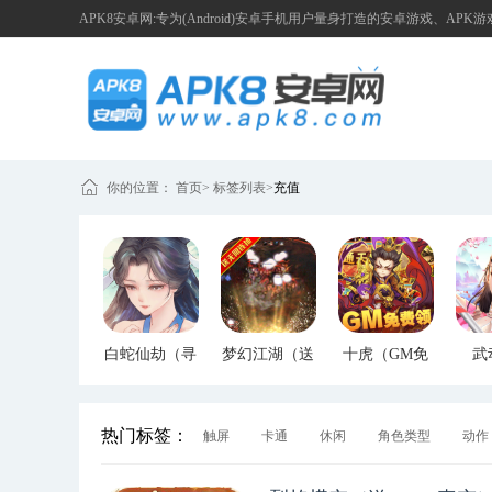
APK8安卓网:专为(Android)安卓手机用户量身打造的安卓游戏、APK
你的位置：
首页
>
标签列表
>
充值
白蛇仙劫（寻
梦幻江湖（送
十虎（GM免
武
宝无限真充）
GM特权）
费领）
（G
热门标签：
触屏
卡通
休闲
角色类型
动作