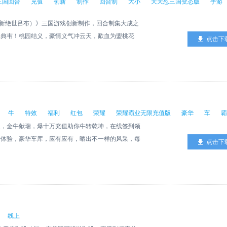
三国回合
充值
创新
制作
回合制
大小
天天怼三国变态版
手游
次挂机界面，重画过几版战斗小人，只是为了在新的
，在多少个深夜，我们收集每一次测试后的玩家留言，
（新绝世吕布）》三国游戏创新制作，回合制集大成之
戏里，因为我们深知不被大众喜欢的，不被玩家认可的
降典韦！桃园结义，豪情义气冲云天，歃血为盟桃花
点击下
家给我们的机会，更加感激那些在这么多次测试之后对
天下豪强谁称王？官渡之战一统中原，赤壁之战三分天
的告白，从一个游戏的制造者，转变成游戏的迷恋者的
！谁是最终神将？铜雀春深，红颜归心，貂蝉、孙尚
有时间记得开发过程中的艰苦，因为所有的付出与等待
！
我们的骑士梦想，也包裹着我们对于未来世界的想
着基因人诞生的可能，我们想象着当家园需要被守护的
长河中闪烁着光芒的智者，成为真正的战士，来守护这
牛
特效
福利
红包
荣耀
荣耀霸业无限充值版
豪华
车
霸
们游戏里所创造的世界观中，科技最终是为我们人类服
足，金牛献瑞，爆十万充值助你牛转乾坤，在线签到领
出于私心，我也希望在我孤枕难眠的时刻有暖心的游
费体验，豪华车库，应有应有，晒出不一样的风采，每
点击下
孤枕难眠的英雄们有一个可以安放心灵的地方，我希望
效，领你所需。
酣然入睡，谁不是一边养着骑士团的“老婆”，一边更
线上