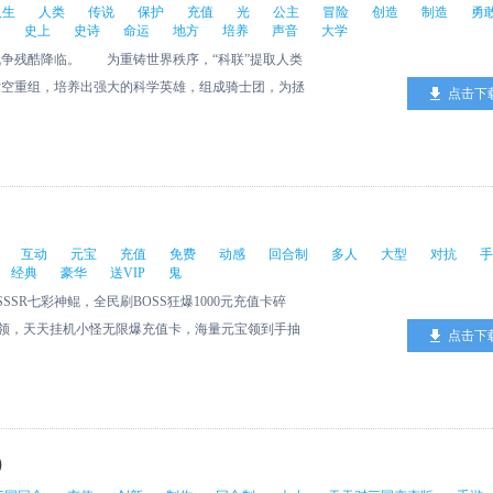
人生
人类
传说
保护
充值
光
公主
冒险
创造
制造
勇
的
史上
史诗
命运
地方
培养
声音
大学
残酷降临。 为重铸世界秩序，“科联”提取人类
时空重组，培养出强大的科学英雄，组成骑士团，为拯
点击下
学”“生物”“工程”“人文”“艺术”六大学院的英雄们，
起探索，一起成长，拨开重重迷雾，消灭幕后
的交织，前所未有的人类科学技能大对抗，就此拉开
--------------------------- 当我还是个小不点的时
希腊神话》、《罗马史诗》，我从那时起受中世纪骑士
从喷火恶龙手中救出美丽公主的骑士，是敢于挑战可怕
互动
元宝
充值
免费
动感
回合制
多人
大型
对抗
手
经典
豪华
送VIP
鬼
丽的公主最后杀死抓走公主的巫师的英雄骑士，而这个
SR七彩神鲲，全民刷BOSS狂爆1000元充值卡碎
以后开始有机会把他编入我的游戏梦里。 在现在这
免费领，天天挂机小怪无限爆充值卡，海量元宝领到手抽
样坚守住这块阵地的都是出于对游戏最真挚的爱，都是
点击下
需1元，捉鬼历练必定7星！0元豪华礼包，天天领到
年的人生认知中都是英雄的代名词，而在宇宙行星的
、PVE玩法，大型跨服对抗玩法，让你和你的小伙伴能
宙中的一个意外。活着真好，这是我看完纪录片《行
话时代！
鞭子站在我的身后，让我真实的描述一下开发的艰难历
一眼说，“谁说活着是容易的事呢”? 开发一个手
）
是产品本身的品质，同样也是自我修缮的过程，我已经