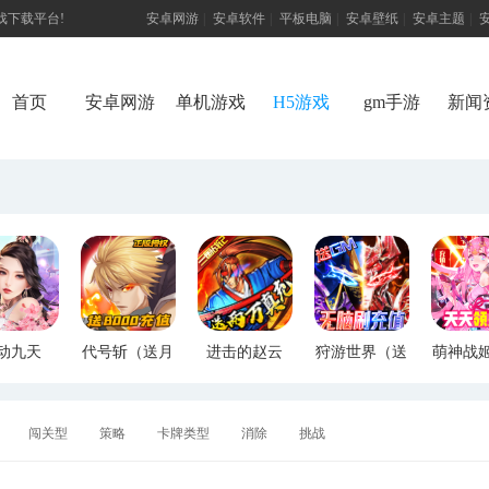
游戏下载平台!
安卓网游
|
安卓软件
|
平板电脑
|
安卓壁纸
|
安卓主题
|
首页
安卓网游
单机游戏
H5游戏
gm手游
新闻
动九天
代号斩（送月
进击的赵云
狩游世界（送
萌神战
M特权）
卡送8000）
（送两万真
满GM爆充）
断版
充）
闯关型
策略
卡牌类型
消除
挑战