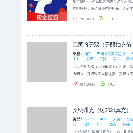
瑞幸咖啡app最新版为大家带来个人
咖啡体验，感受浪漫咖啡时光，为好友
利，分享给朋友，他能喝到便宜的咖
28.31MB
3.5.3
三国将无双（无限抽充值
类型：
Q萌
三国将无双变态版
手游
无双
无限
暴力
武
《三国将无双（无限抽充值）》是一
力调改，升级速率大幅提高，更增加了
天天都能领百抽道具，心仪神将唾手
681.26MB
4.0.0
的感召下重回那个传奇年代，在海量人
东汉末年那英雄战场上的华丽篇章！
文明曙光（送2021真充）
类型：
BOSS
RPG
人类
充
明
无限
末日
生存
神秘
《文明曙光-送2021真充》一款末世