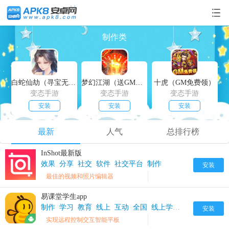
制作类
白蛇仙劫（寻宝无限真充）
梦幻江湖（送GM特权）
十虎（GM免费领）
变态手游
变态手游
变态手游
安装
安装
安装
最新
人气
总排行榜
InShot最新版
效果
分享
社交
软件
社交平台
制作
安装
最佳的视频和照片编辑器
易课堂学生app
制作
学习
教育
线上
互动
全国
线上学习
安装
实现远程控制交互智能平板