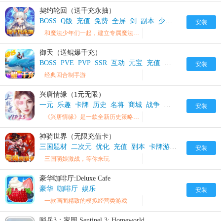
契约轮回（送千充永抽）
BOSS
Q版
充值
免费
全屏
剑
副本
少年
手游
打造
探
安装
和魔法少年们一起，建立专属魔法世界!
御天（送鲲爆千充）
BOSS
PVE
PVP
SSR
互动
元宝
充值
免费
动感
回合制
安装
经典回合制手游
兴唐情缘（1元无限）
一元
乐趣
卡牌
历史
名将
商城
战争
战斗
手游
收集
安装
《兴唐情缘》是一款全新历史策略卡牌战斗手游。
神骑世界（无限充值卡）
三国题材
二次元
优化
充值
副本
卡牌游戏
回合制
培养
安装
三国萌娘激战，等你来玩
豪华咖啡厅:Deluxe Cafe
豪华
咖啡厅
娱乐
安装
一款画面精致的模拟经营类游戏
哨兵3：家园 Sentinel 3: Homeworld