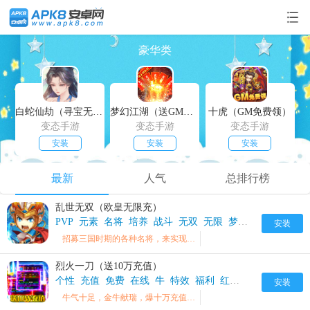
豪华类
白蛇仙劫（寻宝无限真充）
梦幻江湖（送GM特权）
十虎（GM免费领）
变态手游
变态手游
变态手游
安装
安装
安装
最新
人气
总排行榜
乱世无双（欧皇无限充）
PVP
元素
名将
培养
战斗
无双
无限
梦想
武将
福利
安装
招募三国时期的各种名将，来实现三国统一的梦想
烈火一刀（送10万充值）
个性
充值
免费
在线
牛
特效
福利
红包
荣耀
豪华
车
安装
牛气十足，金牛献瑞，爆十万充值助你牛转乾坤