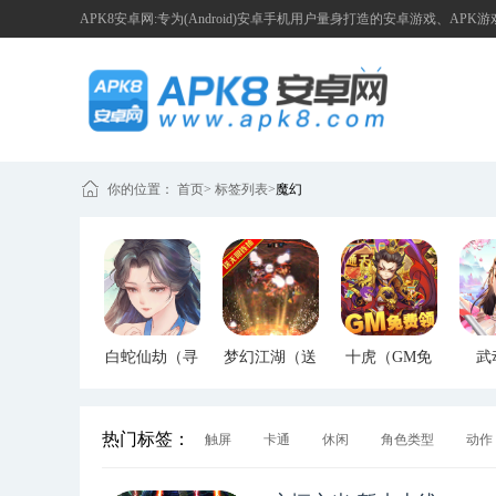
APK8安卓网:专为(Android)安卓手机用户量身打造的安卓游戏、APK
你的位置：
首页
>
标签列表
>
魔幻
白蛇仙劫（寻
梦幻江湖（送
十虎（GM免
武
宝无限真充）
GM特权）
费领）
（G
热门标签：
触屏
卡通
休闲
角色类型
动作