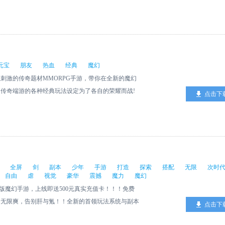
这款游戏去进行游玩。
元宝
朋友
热血
经典
魔幻
刺激的传奇题材MMORPG手游，带你在全新的魔幻
传奇端游的各种经典玩法设定为了各自的荣耀而战!
点击下
全屏
剑
副本
少年
手游
打造
探索
搭配
无限
次时
自由
虐
视觉
豪华
震撼
魔力
魔幻
版魔幻手游，上线即送500元真实充值卡！！！免费
抽无限爽，告别肝与氪！！全新的首领玩法系统与副本
点击下
屏特效无限击杀，带来震撼视觉享受! 千种圣级装备