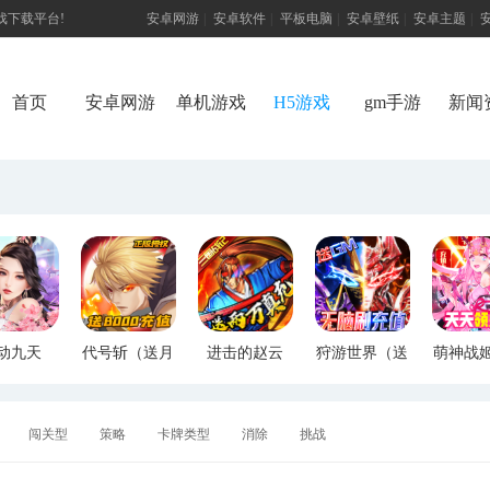
游戏下载平台!
安卓网游
|
安卓软件
|
平板电脑
|
安卓壁纸
|
安卓主题
|
首页
安卓网游
单机游戏
H5游戏
gm手游
新闻
动九天
代号斩（送月
进击的赵云
狩游世界（送
萌神战
M特权）
卡送8000）
（送两万真
满GM爆充）
断版
充）
闯关型
策略
卡牌类型
消除
挑战