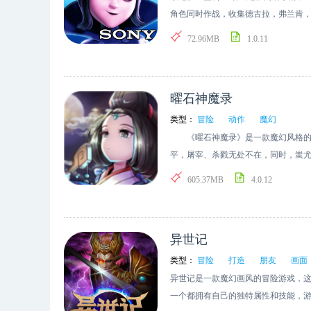
角色同时作战，收集德古拉，弗兰肯，
战斗操作，来亲身体验电影中的奇幻之
72.96MB
1.0.11
装，圣诞集卡活动，幸运转盘等活动纷
曜石神魔录
类型：
冒险
动作
魔幻
《曜石神魔录》是一款魔幻风格的动
平，屠宰、杀戮无处不在，同时，蚩
种族的侵略......精美细腻的游戏
605.37MB
4.0.12
奇幻神魔巅峰对战场景，等你来加入挑
异世记
类型：
冒险
打造
朋友
画面
异世记是一款魔幻画风的冒险游戏，
一个都拥有自己的独特属性和技能，