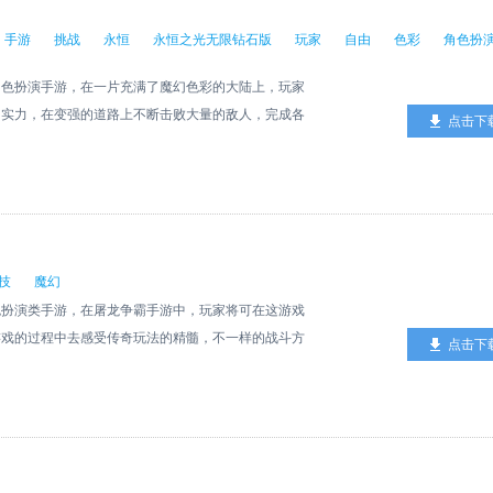
手游
挑战
永恒
永恒之光无限钻石版
玩家
自由
色彩
角色扮
角色扮演手游，在一片充满了魔幻色彩的大陆上，玩家
的实力，在变强的道路上不断击败大量的敌人，完成各
点击下
色，每个角色都非常的强大，玩家自由选择，在各种不
的对战乐趣
技
魔幻
色扮演类手游，在屠龙争霸手游中，玩家将可在这游戏
游戏的过程中去感受传奇玩法的精髓，不一样的战斗方
点击下
样情怀值得期待!