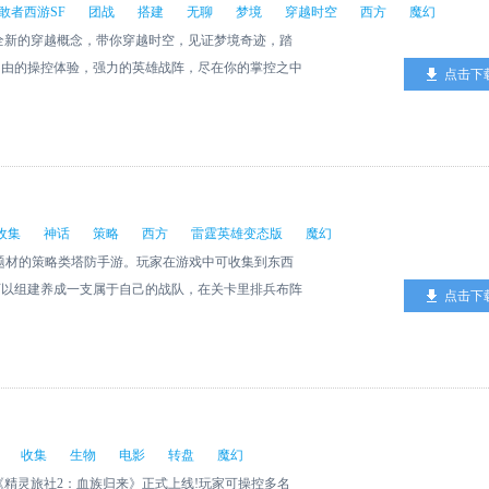
敢者西游SF
团战
搭建
无聊
梦境
穿越时空
西方
魔幻
全新的穿越概念，带你穿越时空，见证梦境奇迹，踏
自由的操控体验，强力的英雄战阵，尽在你的掌控之中
点击下
作方式进行优化，将玩家的战斗侧重点从扮演某个角色单
从而控制整场战斗的胜负结果。在保留动作RPG核心
等待的束缚，玩家手动释放英雄必杀技，把握施放时
Unity 3D引擎搭建立体魔幻梦境，全新演绎盗梦穿
炫酷畅爽技能，自由操控强力团战，领略大片式东西方
尖上的惊天大战，尽在你掌控之中
收集
神话
策略
西方
雷霆英雄变态版
魔幻
题材的策略类塔防手游。玩家在游戏中可收集到东西
可以组建养成一支属于自己的战队，在关卡里排兵布阵
点击下
其他玩家来一场策略上的对战，看谁才是真正的塔防王
收集
生物
电影
转盘
魔幻
《精灵旅社2：血族归来》正式上线!玩家可操控多名