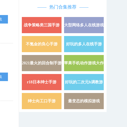
热门合集推荐
载
战争策略类三国手游
大型网络多人在线游戏
详情 »
不氪金的良心手游
好玩的多人在线手游
详情 »
2021最火的回合制手游
苹果手机动作游戏大作
详情 »
载
r18日本绅士手游
好玩的二次元h调教游
详情 »
戏
绅士向工口手游
最变态的模拟游戏
详情 »