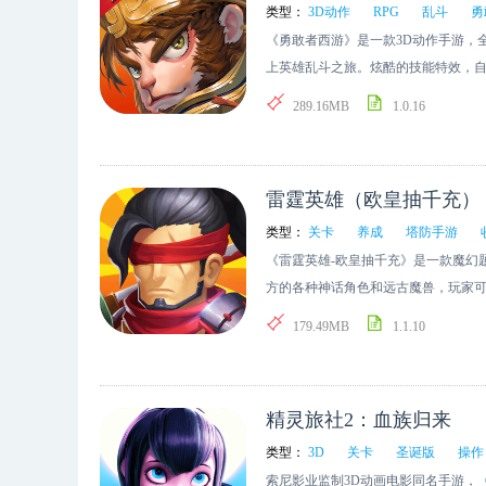
类型：
3D动作
RPG
乱斗
勇
《勇敢者西游》是一款3D动作手游，
上英雄乱斗之旅。炫酷的技能特效，
!游戏将传统的MMORPG的战斗操
289.16MB
1.0.16
独闯关，转移到把控整个小队的作战，
元素的同时，打破传统卡牌游戏无聊
机，尽享酷炫！采用即时战斗模式，顶尖
雷霆英雄（欧皇抽千充）
越概念。游戏画风唯美，带领你体验
大乱斗场景。超自由的策略玩法，指
类型：
关卡
养成
塔防手游
《雷霆英雄-欧皇抽千充》是一款魔幻
方的各种神话角色和远古魔兽，玩家
坚守城池，还可以派出自己的战队和
179.49MB
1.1.10
者。
精灵旅社2：血族归来
类型：
3D
关卡
圣诞版
操作
索尼影业监制3D动画电影同名手游，