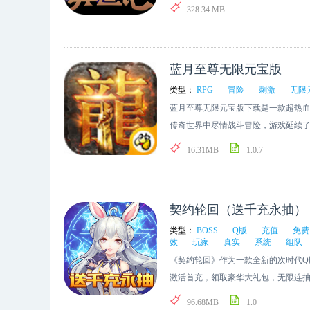
你的朋友一起去进行战斗，推荐下载
328.34 MB
蓝月至尊无限元宝版
类型：
RPG
冒险
刺激
无限
蓝月至尊无限元宝版下载是一款超热血
传奇世界中尽情战斗冒险，游戏延续了
喜欢的朋友们快来下载吧。
16.31MB
1.0.7
契约轮回（送千充永抽）
类型：
BOSS
Q版
充值
免费
效
玩家
真实
系统
组队
《契约轮回》作为一款全新的次时代Q
激活首充，领取豪华大礼包，无限连
试炼系统自由搭配，畅享激战快感，全
96.68MB
1.0