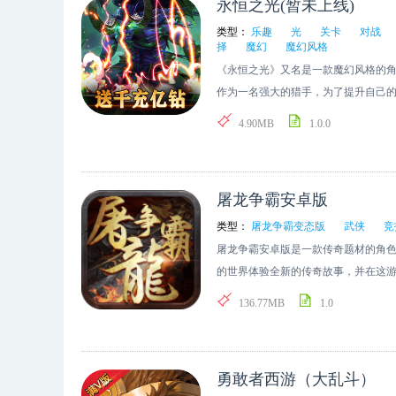
永恒之光(暂未上线)
类型：
乐趣
光
关卡
对战
择
魔幻
魔幻风格
《永恒之光》又名是一款魔幻风格的
作为一名强大的猎手，为了提升自己
种挑战关卡。游戏有着多种不同的角
4.90MB
1.0.0
一样的魔幻世界中尽情的体验不一样
屠龙争霸安卓版
类型：
屠龙争霸变态版
武侠
竞
屠龙争霸安卓版是一款传奇题材的角
的世界体验全新的传奇故事，并在这
式让这款游戏富有更多的精彩瞬间，别
136.77MB
1.0
勇敢者西游（大乱斗）