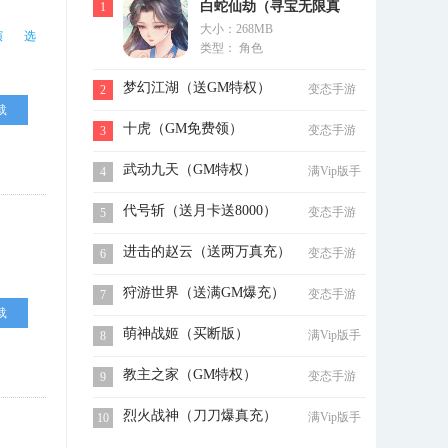
白蛇仙劫（寻宝无限真
1
大小：268MB
充）
演
选
类型： 角色
梦幻江湖（送GM特权）
变态手游
2
载
十虎（GM免费领）
变态手游
3
武动九天（GM特权）
满Vip版手
4
游
代号斩（送月卡送8000）
变态手游
5
进击的赵云（送两万真充）
变态手游
6
狩游世界（送满GM爆充）
变态手游
7
载
萌神战姬（买断版）
满Vip版手
8
游
教主之家（GM特权）
变态手游
9
烈火战神（刀刀爆真充）
满Vip版手
10
游