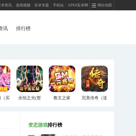
安卓资讯
|
游戏视频
|
安卓专题
|
手机站
|
APK8安卓网
网站地图
资讯
排行榜
姬（买
永恒之光(暂
教主之家
完美传奇（送
）
未上线)
（GM特权）
两万充值）
变态游戏
排行榜