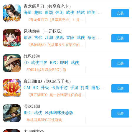
青龙偃月刀（共享真充卡）
海量
趣味
新颖
休闲
武侠
酷炫
唯美
江湖
休闲玩法
青
安装
《青龙偃月刀（共享真充卡）》是一款经典武侠3D绝美仙恋手游
风驰幽林（一元畅玩）
帮派
古代
江湖
发现
冒险
武侠
命运
秘密
武侠世界
风
安装
《风驰幽林》的故事发生在架空的古代武侠世界，游戏讲述了襄阳城中某帮派帮主遭人暗算所牵引出一系列围绕江湖正派，邪教，官府之间故事。
战忍传说
3D
武侠世界
RPG
即时
武侠
安装
3D即时战斗武侠RPG手游
真江湖HD（送GM五千充）
GM
HD
升级
卡牌手游
手游
打造
搭配
武侠
武侠题材
安装
《真江湖HD》是一款玩家过亿的超经典武侠题材卡牌手游。
濡沫江湖
RPG
武侠
风驰幽林变态版
安装
单机国风RPG武侠游戏
大明侠客令