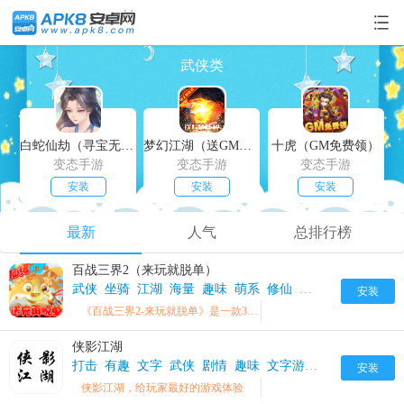
武侠类
白蛇仙劫（寻宝无限真充）
梦幻江湖（送GM特权）
十虎（GM免费领）
变态手游
变态手游
变态手游
安装
安装
安装
最新
人气
总排行榜
百战三界2（来玩就脱单）
武侠
坐骑
江湖
海量
趣味
萌系
修仙
可爱
3D
福利
百
安装
《百战三界2-来玩就脱单》是一款3D画质，极致特效的MMO手游
侠影江湖
打击
有趣
文字
武侠
剧情
趣味
文字游戏
江湖
安装
侠影江湖，给玩家最好的游戏体验