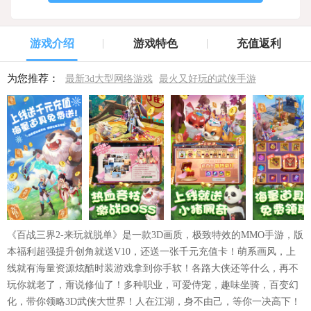
游戏介绍
游戏特色
充值返利
为您推荐：
最新3d大型网络游戏
最火又好玩的武侠手游
《百战三界2-来玩就脱单》是一款3D画质，极致特效的MMO手游，版
本福利超强提升创角就送V10，还送一张千元充值卡！萌系画风，上
线就有海量资源炫酷时装游戏拿到你手软！各路大侠还等什么，再不
玩你就老了，甭说修仙了！多种职业，可爱侍宠，趣味坐骑，百变幻
化，带你领略3D武侠大世界！人在江湖，身不由己，等你一决高下！