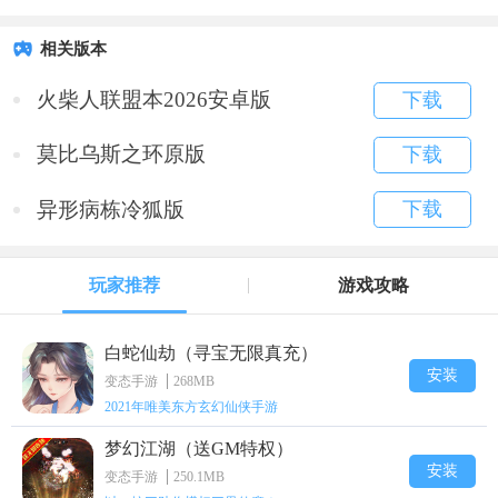
相关版本
火柴人联盟本2026安卓版
下载
莫比乌斯之环原版
下载
异形病栋冷狐版
下载
玩家推荐
游戏攻略
白蛇仙劫（寻宝无限真充）
安装
变态手游
268MB
2021年唯美东方玄幻仙侠手游
梦幻江湖（送GM特权）
安装
变态手游
250.1MB