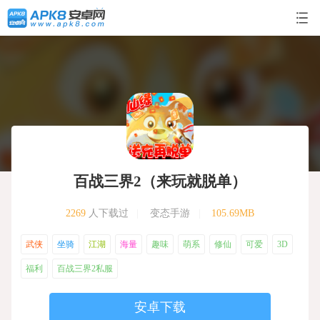
百战三界2（来玩就脱单）
2269
人下载过
|
变态手游
|
105.69MB
武侠
坐骑
江湖
海量
趣味
萌系
修仙
可爱
3D
福利
百战三界2私服
安卓下载