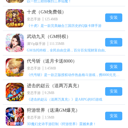
以一控三助你横扫三界仙魔！
十虎（GM免费领）
安装
变态手游
125.4MB
《十虎》是一款完美融合三国历史的Q版卡牌手游
武动九天（GM特权）
安装
满Vip版手游
111.55MB
GM当托特权，全民自由交易，百分百实现财富自由。
代号斩（送月卡送8000）
安装
变态手游
3.45MB
《代号斩》是一款正版授权动作热血格斗游戏，携8000元充值壕礼福利来袭！
进击的赵云（送两万真充）
安装
变态手游
9.2MB
《进击的赵云（送两万真充）》是ARPG的H5游戏
狩游世界（送满GM爆充）
安装
变态手游
3.5MB
3D魔幻史诗手游巨制《狩游世界》震撼来袭！