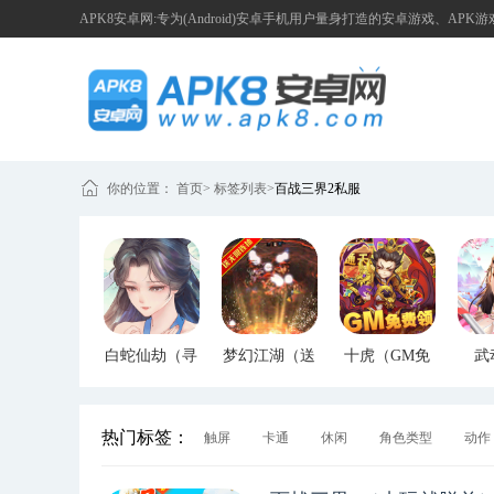
APK8安卓网:专为(Android)安卓手机用户量身打造的安卓游戏、APK
你的位置：
首页
>
标签列表
>
百战三界2私服
白蛇仙劫（寻
梦幻江湖（送
十虎（GM免
武
宝无限真充）
GM特权）
费领）
（G
热门标签：
触屏
卡通
休闲
角色类型
动作