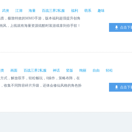
）
武侠
江湖
海量
百战三界2私服
福利
萌系
趣味
D画质，极致特效的MMO手游，版本福利超强提升创角
系画风，上线就有海量资源炫酷时装游戏拿到你手软！
点击下
，甭说修仙了！多种职业，可爱侍宠，趣味坐骑，百变
江湖，身不由己，等你一决高下！
演类
画面
百战三界2私服
神话
竖版
绚丽
自由
轻松
方式，解放双手，轻松畅玩，0操作，策略布阵，在
容，收集不同阵容碎片升级，还体会修仙风格的角色扮
点击下
呼之欲出! 绚丽画面构建唯美封神世界!发现不一样的
拼，配合各具特色的英雄大招及灵活自由的战斗对阵策
，组队资源拼命抢.