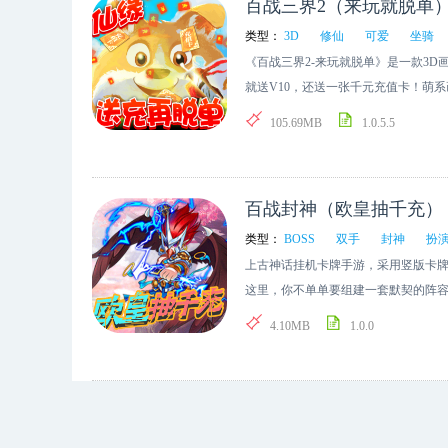
百战三界2（来玩就脱单
类型：
3D
修仙
可爱
坐骑
《百战三界2-来玩就脱单》是一款3
就送V10，还送一张千元充值卡！萌
各路大侠还等什么，再不玩你就老了
105.69MB
1.0.5.5
幻化，带你领略3D武侠大世界！人在
百战封神（欧皇抽千充）
类型：
BOSS
双手
封神
扮
上古神话挂机卡牌手游，采用竖版卡牌
这里，你不单单要组建一套默契的阵
演类游戏体验，千万封神粉丝期待之作
4.10MB
1.0.0
玩法，超炫酷的技能，丰富的即时比
略，还有野外BOSS存在，装备全靠打