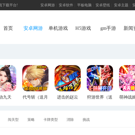
游戏下载平台!
安卓网游
|
安卓软件
|
平板电脑
|
安卓壁纸
|
安卓主题
|
首页
安卓网游
单机游戏
H5游戏
gm手游
新闻
动九天
代号斩（送月
进击的赵云
狩游世界（送
萌神战
M特权）
卡送8000）
（送两万真
满GM爆充）
断版
充）
闯关型
策略
卡牌类型
消除
挑战