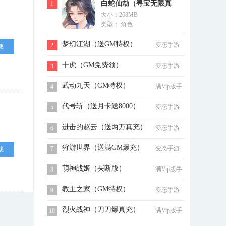
白蛇仙劫（寻宝无限真
1
大小：268MB
充）
类型： 角色
梦幻江湖（送GM特权）
变态手游
2
载
十虎（GM免费领）
变态手游
3
武动九天（GM特权）
满Vip版手
4
游
代号斩（送月卡送8000）
变态手游
5
进击的赵云（送两万真充）
变态手游
6
狩游世界（送满GM爆充）
变态手游
7
载
萌神战姬（买断版）
满Vip版手
8
游
教主之家（GM特权）
变态手游
9
烈火战神（刀刀爆真充）
满Vip版手
10
游