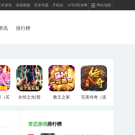
安卓资讯
|
游戏视频
|
安卓专题
|
手机站
|
APK8安卓网
网站地图
资讯
排行榜
姬（买
永恒之光(暂
教主之家
完美传奇（送
）
未上线)
（GM特权）
两万充值）
变态游戏
排行榜