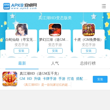
真江湖HD变态版类
白蛇仙劫（寻宝无限真充）
梦幻江湖（送GM特权）
十虎（GM免费领）
变态手游
变态手游
变态手游
安装
安装
安装
最新
人气
总排行榜
真江湖HD（送GM五千充）
GM
HD
升级
卡牌手游
手游
打造
搭配
武侠
武侠题材
安装
《真江湖HD》是一款玩家过亿的超经典武侠题材卡牌手游。