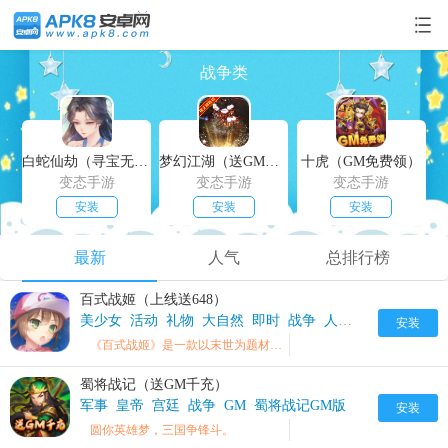
战争类
白蛇仙劫（寻宝无限真充）
梦幻江湖（送GM特权）
十虎（GM免费领）
变态手游
变态手游
变态手游
安装
安装
安装
最新
人气
总排行榜
百式战姬（上线送648）
美少女
活动
礼物
大自然
即时
战争
人类
真实
大型
台
安装
《百式战姬》是一款以末世为题材的双视角即时海战手游。
蜀将战记（送GM千充）
军事
皇帝
宫廷
战争
GM
蜀将战记GM版
安装
圆你英雄梦，三国争锋斗。