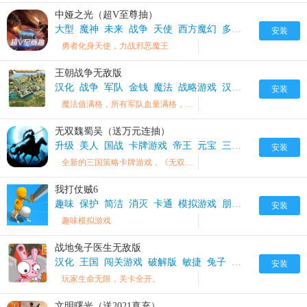
中娅之光（超V至尊抽）
大型
魔神
未来
战争
天使
西方魔幻
多人在线
中娅之光
安装
勇者化身天使，力战邪恶魔王
王朝战争无敌版
汉化
战争
军队
金钱
魔法
战略游戏
汉化版
终极
破解
安装
魔法值满格，所有军队血量满格，每按一下金钱增加10000。
无双魏蜀吴（送万元连抽）
升级
美人
国战
卡牌游戏
帝王
元宝
三国策略
送VIP
战
安装
全新的三国策略卡牌游戏，《无双魏蜀吴（送万元连抽）》升级就送2万元真实充值，而且能激活线上活动，各种福利应有尽有！
我打仗贼6
趣味
保护
简洁
消灭
卡通
模拟游戏
朋友
战争
安装
趣味模拟游戏
战地兔子医生无敌版
汉化
王国
闯关游戏
破解版
敏捷
兔子
战争
安装
玩家生命无限，关卡全开。
文明曙光（送2021真充）