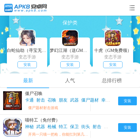
保护类
白蛇仙劫（寻宝无限真充）
梦幻江湖（送GM特权）
十虎（GM免费领）
变态手游
变态手游
变态手游
安装
安装
安装
最新
人气
总排行榜
僵尸召唤
卡通
射击
召唤
朋友
武器
僵尸题材
幸存者
保护
安装
僵尸题材射击游戏
喵特工（免付费）
神秘
武器
枪械
特工
保卫
街头
射击
保护
喵特工免费
安装
开局一只喵一把枪，你能扛到第几关？