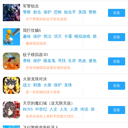
军警狙击
警察
射击
保护
恐怖
狙击手
美国
警察局
安装
关于警察的狙击手射击游戏
我打仗贼6
趣味
保护
简洁
消灭
卡通
模拟游戏
朋友
战争
安装
趣味模拟游戏
蚊子模拟器3D
青蛙
保护
吸血鬼
寻找
生存
热血
避免
安装
所有动物模拟器爱好者的游戏
火柴龙珠对决
战士
刺激
火柴
保护
龙珠
安装
是一款刺激的战斗游戏
天空的魔幻城（送无限充值）
BOSS
中世纪
人文
人生
人类
传说
保护
充值
光
公主
安装
前所未有的人类科学技能大对抗，就此拉开序幕
飞行警察变形机器人