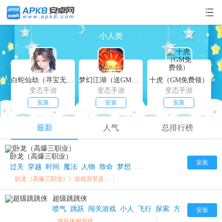
小人类
白蛇仙劫（寻宝无限真充）
梦幻江湖（送GM特权）
十虎（GM免费领）
变态手游
变态手游
变态手游
安装
安装
安装
最新
人气
总排行榜
卧龙（高爆三职业）
安装
过关
穿越
时间
魔法
人物
致命
梦想
小人
珍宝
卧龙私服
卧龙（高爆三职业）》游戏背景是传奇大战即将来临
超级跳跳侠
喷气
跳跃
闯关游戏
小人
飞行
探索
方块
卡通
安装
跳跃休闲游戏