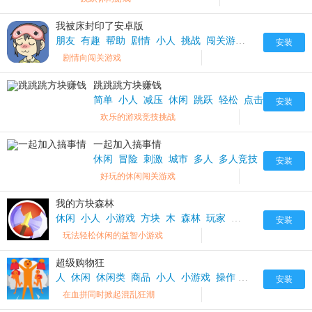
我被床封印了安卓版
朋友
有趣
帮助
剧情
小人
挑战
闯关游戏
安卓版
安装
剧情向闯关游戏
跳跳跳方块赚钱
简单
小人
减压
休闲
跳跃
轻松
点击
模式
闯
安装
欢乐的游戏竞技挑战
一起加入搞事情
休闲
冒险
刺激
城市
多人
多人竞技
奔跑
小人
安装
好玩的休闲闯关游戏
我的方块森林
休闲
小人
小游戏
方块
木
森林
玩家
益智
简单
轻松
安装
玩法轻松休闲的益智小游戏
超级购物狂
人
休闲
休闲类
商品
小人
小游戏
操作
收集
时间
游戏
安装
在血拼同时掀起混乱狂潮