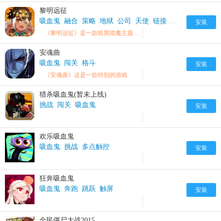
黎明远征
吸血鬼
融合
策略
地狱
公司
天使
链接
揭秘
安装
《黎明远征》是一款暗黑猎魔主题奇幻放置手游。
安魂曲
吸血鬼
闯关
格斗
安装
《安魂曲》这是一款特别的游戏
猎杀吸血鬼(暂未上线)
挑战
闯关
吸血鬼
安装
欢乐吸血鬼
吸血鬼
挑战
多点触控
安装
狂奔吸血鬼
吸血鬼
奔跑
跳跃
触屏
安装
全民僵尸大战2015