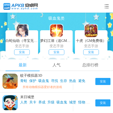
吸血鬼类
白蛇仙劫（寻宝无限真充）
梦幻江湖（送GM特权）
十虎（GM免费领）
变态手游
变态手游
变态手游
安装
安装
安装
最新
人气
总排行榜
蚊子模拟器3D
青蛙
保护
吸血鬼
寻找
生存
热血
避免
安装
所有动物模拟器爱好者的游戏
末日城堡
人类
关卡
养成
升级
吸血鬼
城堡
怪物
挑战
操作
策略
安装