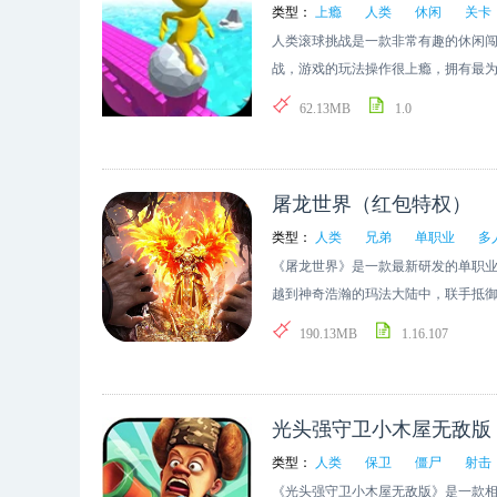
文学的影响很深，总幻想自己是那个
类型：
上瘾
人类
休闲
关卡
等待着指挥官您的命令！【即时战略，
的食人魔的勇敢骑士，是为了保护美
人类滚球挑战是一款非常有趣的休闲
操作，从细微的惯性系统到猛烈的炮
关于骑士的传说在我从少年变成男人
战，游戏的玩法操作很上瘾，拥有最
在真实的战场上，运用巧妙的策略搭
个环境下做游戏太难了，能像我们一
你去进行挑战，推荐下载这款游戏进
【爱的养成，人形舰船的秘密！】这里
62.13MB
1.0
值得尊敬的同道中人。 骑士在我多
官与人形舰船（少女）的羁绊，还能
运转中我们都知道人类的出现只是宇
可以加强战斗属性，还可触发特殊的
星》之后的最大感受，运营同学拿着
屠龙世界（红包特权）
程，我抓了一下我飘逸的短发，瞟了他
游耗费了两年的时间，打磨的不仅仅
类型：
人类
兄弟
单职业
多
忘记推·翻了多少稿立绘，更改过多少
《屠龙世界》是一款最新研发的单职
测试时让玩家的满意度稍微多一点点
越到神奇浩瀚的玛法大陆中，联手抵
要求句句精抠把玩家的反馈细化到游
的矿洞，探索神秘的沃玛寺庙……渐
190.13MB
1.16.107
都是不对的体验，我们感恩每一位玩
事。成长过程中，神兵涌现，强大的
我们不离不弃的玩家。陪伴是最长情
过程，我们非常的享受，所以我又哪
一定都是值得的。 它不仅仅承载着
光头强守卫小木屋无敌版
象。一次次科技的进步都向我们预示
类型：
人类
保卫
僵尸
射击
时刻，我们能够复制出在浩瀚的历史
《光头强守卫小木屋无敌版》是一款