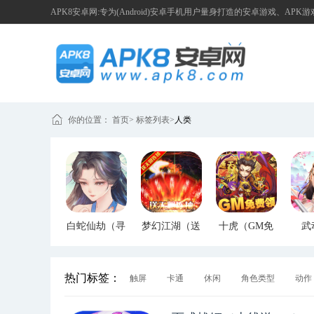
APK8安卓网:专为(Android)安卓手机用户量身打造的安卓游戏、APK
你的位置：
首页
>
标签列表
>
人类
白蛇仙劫（寻
梦幻江湖（送
十虎（GM免
武
宝无限真充）
GM特权）
费领）
（G
热门标签：
触屏
卡通
休闲
角色类型
动作