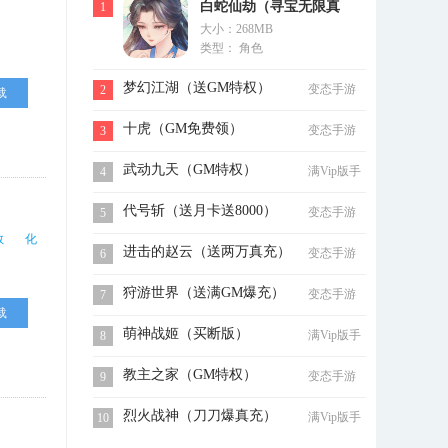
白蛇仙劫（寻宝无限真
1
大小：268MB
充）
类型： 角色
梦幻江湖（送GM特权）
变态手游
2
载
十虎（GM免费领）
变态手游
3
武动九天（GM特权）
满Vip版手
4
游
代号斩（送月卡送8000）
变态手游
5
敢
化
进击的赵云（送两万真充）
变态手游
6
狩游世界（送满GM爆充）
变态手游
7
载
萌神战姬（买断版）
满Vip版手
8
游
教主之家（GM特权）
变态手游
9
烈火战神（刀刀爆真充）
满Vip版手
10
游