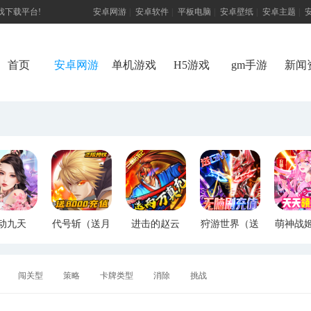
游戏下载平台!
安卓网游
|
安卓软件
|
平板电脑
|
安卓壁纸
|
安卓主题
|
首页
安卓网游
单机游戏
H5游戏
gm手游
新闻
动九天
代号斩（送月
进击的赵云
狩游世界（送
萌神战
M特权）
卡送8000）
（送两万真
满GM爆充）
断版
充）
闯关型
策略
卡牌类型
消除
挑战