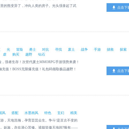
们游戏里所创造的世界观中，科技最终是为我们人类服
林里的熊变异了，冲向人类的房子。光头强拿起了武
点击下
出于私心，我也希望在我孤枕难眠的时刻有暖心的游
僵尸熊进入!快来帮帮它吧!
孤枕难眠的英雄们有一个可以安放心灵的地方，我希望
酣然入睡，谁不是一边养着骑士团的“老婆”，一边更
值
光
冒险
勇士
对抗
寻找
废土
战争
手游
拯救
探索
虐
购买
越野
钻石
冒险，强者生存！次世代废土MMORPG手游强势来袭！
限抽充值！BOSS无限爆充值！礼包码领取极品越野！
点击下
末日？恶意引爆的核弹，不计后果的战争，摧毁了文明
，苟延残喘。百年之后，世界已是面目全非，暴虐的永
成方舟联合竭力对抗。神秘的勇士离开地下避难所，为
界的征程！
国风
搭配
水墨画风
特色
玄幻
精美
游，天地浩瀚，孕育芸芸众生。争斗!是亘古不变的
。妖族，亦在潜心苦修。谁能笑傲天地间?唯有——