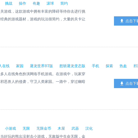
从喷火恶龙手中救出美丽公主的骑士，是敢于挑战可怕
挑战
操作
有趣
滚球
简约
更强代入感！】采用RTS玩法机制，即时战略的酣爽
丽的公主最后杀死抓走公主的巫师的英雄骑士，而这个
闯关游戏，这款游戏中拥有丰富的障碍等待你去进行挑
火轰击，从舰队队形到单兵作战，让指挥官们如同置身
以后开始有机会把他编入我的游戏梦里。 在现在这
为经典的游戏题材，游戏的玩法很简约，大量的关卡让
配以及技能释放，在生死存亡之际探索人类的明天。
点击下
样坚守住这块阵地的都是出于对游戏最真挚的爱，都是
行游玩。
有特别的“少女”养成计划，不但能在战斗中加深指挥
年的人生认知中都是英雄的代名词，而在宇宙行星的
在宿舍为小姐姐们换装与赠送礼物来提升好感度，不但
宙中的一个意外。活着真好，这是我看完纪录片《行
约定。
鞭子站在我的身后，让我真实的描述一下开发的艰难历
一眼说，“谁说活着是容易的事呢”? 开发一个手
是产品本身的品质，同样也是自我修缮的过程，我已经
人在线
家园
屠龙世界BT版
怒斩屠龙变态版
手机
探索
热血
邪
次挂机界面，重画过几版战斗小人，只是为了在新的
业多人在线角色扮演网络手机游戏。在游戏中，玩家穿
，在多少个深夜，我们收集每一次测试后的玩家留言，
御邪恶兽人的侵袭，守卫人类家园。一路中，穿过幽暗
点击下
戏里，因为我们深知不被大众喜欢的，不被玩家认可的
渐接触到到古老的三龙卫和那段被风沙掩埋的英雄故
家给我们的机会，更加感激那些在这么多次测试之后对
怪物和机遇并存，兄弟沙城齐聚，热血点燃征程……
的告白，从一个游戏的制造者，转变成游戏的迷恋者的
有时间记得开发过程中的艰苦，因为所有的付出与等待
我们的骑士梦想，也包裹着我们对于未来世界的想
着基因人诞生的可能，我们想象着当家园需要被守护的
小游戏
无限
无限金币
木屋
武器
汉化
长河中闪烁着光芒的智者，成为真正的战士，来守护这
相当好玩的熊出没射击小游戏，无敌版中生命无限，金