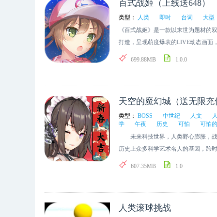
百式战姬（上线送648）
类型：
人类
即时
台词
大型
《百式战姬》是一款以末世为题材的
打造，呈现萌度爆表的LIVE动态画
随时备战出击！■游戏类型RTS（战斗
699.88MB
1.0.0
乐风格偏向二次元，战斗音乐极具节
配日语配音，使玩家感觉身临其境。■
形生产；人形养成，强化、升级、装备
天空的魔幻城（送无限充
游戏画面3D场景+3D舰船，2D角色立绘
争造成了大规模的灾害，人类们终于
类型：
BOSS
中世纪
人文
学
午夜
历史
可怕
可怕
低温休眠以等待大自然恢复，同时建
未来科技世界，人类野心膨胀，战争
形——守卫者以保卫人类和修复环境
历史上众多科学艺术名人的基因，跨
发生了分化，大部分对人类兵刃相向
救人类命运而战。 你将指挥“物理”“化
玩家将作为舰队指挥官带领强力的少
607.35MB
1.0
在混乱的科技世界开启冒险之旅，一
优联手，耳朵要怀孕！】中日知名声
BOSS。 血与火的争斗，爱与羁绊
官与少女们的战斗世界。贴合人物性格
序幕。 开发者的话： ----------------
味。【强大画师打造，美少女乐园！
人类滚球挑战
候，我随意翻起来家里书页泛黄的《
色还有不同的动态表现，傲娇、病娇