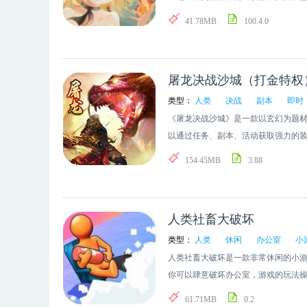
强者!精美的水墨画风，跌宕起伏的剧
41.78MB
100.4.0
种妖灵华丽觉醒，阵容搭配，神器强化
屠龙决战沙城（打金特权
类型：
人类
决战
副本
即时
《屠龙决战沙城》是一款以玄幻为题材
以通过任务、副本、活动获取强力的
类在大灾难后寻找新的出路。通过游
154.45MB
3.88
人类社畜大破坏
类型：
人类
休闲
办公室
小
人类社畜大破坏是一款非常休闲的小
你可以肆意破坏办公室，游戏的玩法
式让你去选择开始你的挑战。
61.71MB
0.2