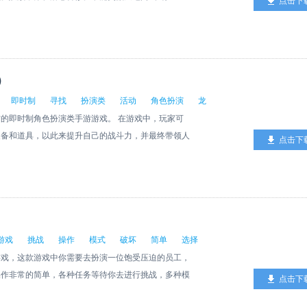
点击下
情故事，给玩家们带来了沉浸式的动画剧情体验。百
，还有很多特色玩法正在等待各位妖驭师的体验!
）
即时制
寻找
扮演类
活动
角色扮演
龙
的即时制角色扮演类手游游戏。 在游戏中，玩家可
装备和道具，以此来提升自己的战斗力，并最终带领人
点击下
戏，传递给玩家团队协作的精神
游戏
挑战
操作
模式
破坏
简单
选择
游戏，这款游戏中你需要去扮演一位饱受压迫的员工，
操作非常的简单，各种任务等待你去进行挑战，多种模
点击下