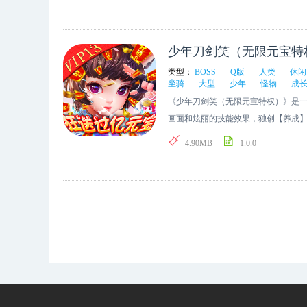
少年刀剑笑（无限元宝特
类型：
BOSS
Q版
人类
休闲
坐骑
大型
少年
怪物
成
《少年刀剑笑（无限元宝特权）》是一
画面和炫丽的技能效果，独创【养成
验。打不尽的BOSS，领不完的道具
4.90MB
1.0.0
成就至尊荣耀。休闲的玩法也能畅享激
大约千百年前，那时的玛法大陆还是
物，野兽，亡灵，传言这片大陆曾经
以前大陆上的生灵，也在灾难中，逐渐
而有一天，这片充满死亡和哀嚎的无
芜的大陆带来了光明。 然而，四英雄
时只看见四道不同颜色的烈焰从天而
热血成陷入混乱。” 失去了四位英
方的奥玛，北方的烛玛，这两股邪恶