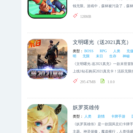
世界的正义与和平。科技向善，在我
钱无限。游戏中，森林被污染了，森
务的。 当然我是一个肥宅单身狗，
器，誓死要保卫住自己的房子，阻止
128MB
戏可以陪伴我，我希望所有和我一样
那些美妙的声音可以在午夜梦回中让你
有勇气的抵抗着生活的难呢?!
文明曙光（送2021真充）
类型：
BOSS
RPG
人类
充
明
无限
末日
生存
神秘
《文明曙光-送2021真充》一款末世
上线1钻石购买2021真充卡！活跃无
世界为何会变成这样？人类为何迎来
295.47MB
1.0.0
与秩序，残存的人类躲入地下避难所
夜军变异人横行霸道，幸存的人类组
寻找拯救末世的希望，踏上探索新世
妖罗英雄传
类型：
人类
剧情
卡牌手游
《妖罗英雄传》是一款国风玄幻卡牌手
主题。神灵倨傲，魔道横行，人类强盛