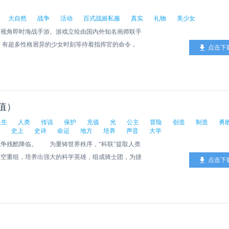
大自然
战争
活动
百式战姬私服
真实
礼物
美少女
双视角即时海战手游。游戏立绘由国内外知名画师联手
面，有超多性格迥异的少女时刻等待着指挥官的命令，
点击下
）+卡牌收集（CCG） ■游戏音乐《百式战姬》游戏音
奏感，烘托气氛点燃玩家斗志。符合游戏背景的音乐搭
内容主题基地建设，建筑规划、海防布置、资源、人
；PVE，推图、捞船、定期的中、大型战役活动。■
值）
动态表现（2DLIVE）■世界观2125年，不断的核战
联起手来，将剩余的人类火种转入各种地下设施中进行
人生
人类
传说
保护
充值
光
公主
冒险
创造
制造
勇
的
史上
史诗
命运
地方
培养
声音
大学
造了一批拥有人工智能并且能与兵器载具链接的少女人
残酷降临。 为重铸世界秩序，“科联”提取人类
。而当人类苏醒时，不知何故，原本恪尽职守的守卫者
时空重组，培养出强大的科学英雄，组成骑士团，为拯
，而少部分则继续守护着人类。作为一名幸存的人类，
点击下
学”“生物”“工程”“人文”“艺术”六大学院的英雄们，
女人型舰船，加入这场关乎人类存亡的战争。【中日声
起探索，一起成长，拨开重重迷雾，消灭幕后
优倾力合作，塑造百变魅力小姐姐，身临其境感受指挥
的交织，前所未有的人类科学技能大对抗，就此拉开
的台词配合优质的剧情满足不同ACG爱好者的口
--------------------------- 当我还是个小不点的时
】多名优质画师加盟，打造精美立绘阵容，每个人物角
希腊神话》、《罗马史诗》，我从那时起受中世纪骑士
、元气娘、三无少女……性格各异萌点不同的小姐姐们