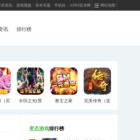
安卓资讯
|
游戏视频
|
安卓专题
|
手机站
|
APK8安卓网
网站地图
资讯
排行榜
姬（买
永恒之光(暂
教主之家
完美传奇（送
）
未上线)
（GM特权）
两万充值）
变态游戏
排行榜