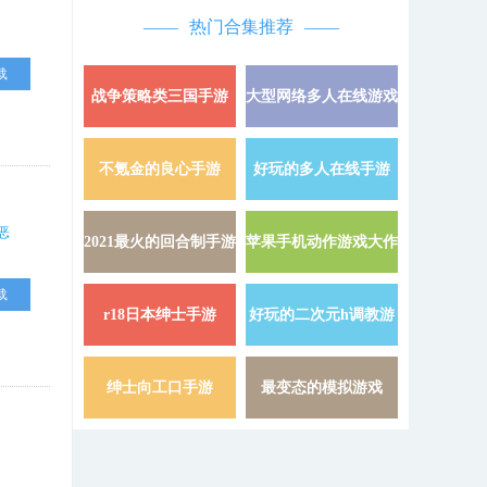
热门合集推荐
载
战争策略类三国手游
大型网络多人在线游戏
详情 »
不氪金的良心手游
好玩的多人在线手游
详情 »
恶
2021最火的回合制手游
苹果手机动作游戏大作
详情 »
载
r18日本绅士手游
好玩的二次元h调教游
详情 »
戏
绅士向工口手游
最变态的模拟游戏
详情 »