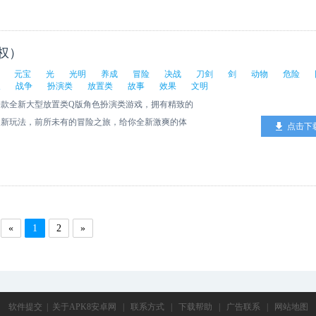
权）
元宝
光
光明
养成
冒险
决战
刀剑
剑
动物
危险
长
战争
扮演类
放置类
故事
效果
文明
款全新大型放置类Q版角色扮演类游戏，拥有精致的
】新玩法，前所未有的冒险之旅，给你全新激爽的体
点击下
福利。手握神兵，身骑炫酷坐骑，百人同屏决战巅峰，
情PK。快跟小伙伴一起来组队冒险吧！背景故事：
一片未开垦的蛮荒之地，这里充斥着各种凶险的怪
也有过文明，因为一场浩瀚的天灾，一切都毁灭殆尽，
失去了往日的智慧和模样，他们变得丑陋，凶恶;然
毛之地，迎来了新的生机，四位英雄的出现，给原本荒
«
1
2
»
却在玛法纪36年离奇失踪，记载中这样说道：“当
降，我们的四位尊主随之消失在眼前，众人没了头脑，
雄，玛法大陆如同失去一个屏障，魔物开始肆掠，南
势力开始崛起，从远古废墟中复生的恶灵，变异狂躁的
软件提交
|
关于APK8安卓网
|
联系方式
|
下载帮助
|
广告联系
|
网站地图