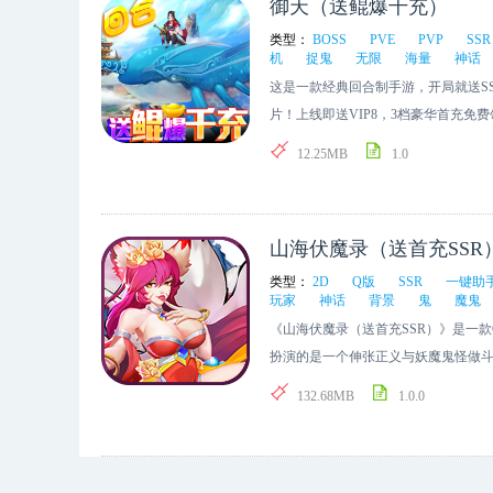
御天（送鲲爆千充）
类型：
BOSS
PVE
PVP
SSR
机
捉鬼
无限
海量
神话
这是一款经典回合制手游，开局就送SSS
片！上线即送VIP8，3档豪华首充
筋！天天好友互动领超值豪礼！月卡只
12.25MB
1.0
手抽筋！更有多达数十种的多人PVP
享受全方位的互动感受，称霸上古神
山海伏魔录（送首充SSR
类型：
2D
Q版
SSR
一键助
玩家
神话
背景
鬼
魔鬼
《山海伏魔录（送首充SSR）》是一
扮演的是一个伸张正义与妖魔鬼怪做
来提升自己。在游戏中和各路神仙一
132.68MB
1.0.0
们之间的羁绊。多种玩法历练提升自己，
爱不释手.游戏更有内置一键助手助你