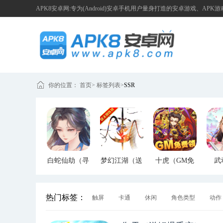
APK8安卓网:专为(Android)安卓手机用户量身打造的安卓游戏、APK
你的位置：
首页
>
标签列表
>
SSR
白蛇仙劫（寻
梦幻江湖（送
十虎（GM免
武
宝无限真充）
GM特权）
费领）
（G
热门标签：
触屏
卡通
休闲
角色类型
动作