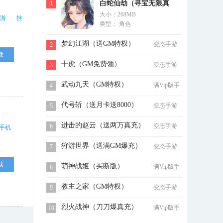
白蛇仙劫（寻宝无限真
1
大小：268MB
充）
游
挂
类型： 角色
梦幻江湖（送GM特权）
变态手游
2
载
十虎（GM免费领）
变态手游
3
武动九天（GM特权）
满Vip版手
4
游
代号斩（送月卡送8000）
变态手游
5
进击的赵云（送两万真充）
变态手游
6
手机
狩游世界（送满GM爆充）
变态手游
7
载
萌神战姬（买断版）
满Vip版手
8
游
教主之家（GM特权）
变态手游
9
烈火战神（刀刀爆真充）
满Vip版手
10
游