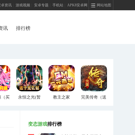
安卓资讯
|
游戏视频
|
安卓专题
|
手机站
|
APK8安卓网
网站地图
资讯
排行榜
姬（买
永恒之光(暂
教主之家
完美传奇（送
）
未上线)
（GM特权）
两万充值）
变态游戏
排行榜