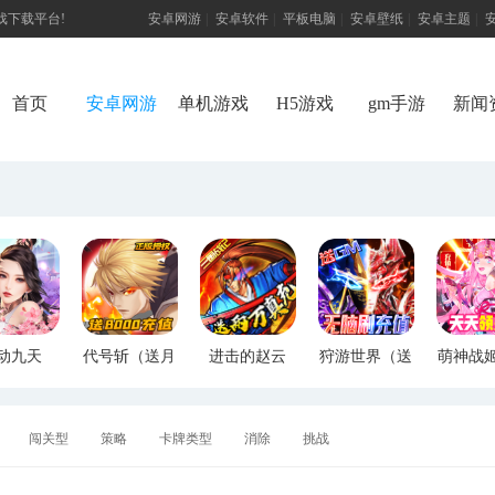
游戏下载平台!
安卓网游
|
安卓软件
|
平板电脑
|
安卓壁纸
|
安卓主题
|
首页
安卓网游
单机游戏
H5游戏
gm手游
新闻
动九天
代号斩（送月
进击的赵云
狩游世界（送
萌神战
M特权）
卡送8000）
（送两万真
满GM爆充）
断版
充）
闯关型
策略
卡牌类型
消除
挑战