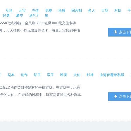
互动
元宝
充值
免费
动感
回合制
多人
大型
对抗
手
经典
豪华
送VIP
鬼
SR七彩神鲲，全民刷BOSS狂爆1000元充值卡碎
免费领，天天挂机小怪无限爆充值卡，海量元宝领到手抽
点击下
需1元，捉鬼历练必定7星！0元豪华礼包，天天领到
、PVE玩法，大型跨服对抗玩法，让你和你的小伙伴能
话时代！
）
手
副本
动作
助手
双手
唯美
大仙
封神
山海伏魔录私服
款Q版2D动作类封神题材的手机游戏。在游戏中，玩家
斗争的大仙。在游戏的过程中，玩家需要通过各种副本
点击下
起在这个唯美独特的神话背景一起并肩作战，见证神仙
斗法,闯十绝阵，仙域,比棋...怎么玩都玩不腻让你
解放双手。