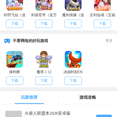
剑羽飞仙（送
剑凌苍穹（送万
魔剑侠缘（送
古剑仙域（五福
10000真充）
元真充）
2021充值）
送真充）
下载
下载
下载
下载
不要网络的好玩游戏
更多
保利桥
魔塔 1.12
决战时刻OS
下载
下载
下载
玩家推荐
游戏攻略
火柴人联盟本2026安卓版