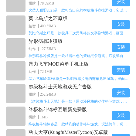
安装
棋牌
78.09MB
火柴人联盟2021是一款相当出色的横版格斗竞技游戏，它以火柴人形象高度还原了知名端游《英雄联盟》里的众多英雄。玩家能够自由挑选两名火柴人英雄开启自己的战斗秀，这里有着炫酷的技能特效和一流的打击感，感兴趣的话就快来体验火柴人联盟2021吧！
莫比乌斯之环原版
安装
益智
400.55MB
莫比乌斯之环是一款极具二次元风格的文字剧情游戏，画面达到动画级别的视觉效果，玩家将帮助游戏中的二次元少女达成心愿，感兴趣的玩家不妨来体验一下这款游戏！
异形病栋冷狐版
安装
动作
127.73MB
异形病栋冷狐版是一款相当出色的策略战争游戏，它改编自同名电影。玩家会进入一座遍布未知与恐惧的废弃病楼，探寻里面的秘密，揭开潜藏在黑暗里的真相。在游戏过程中，玩家要收集线索和道具，破解各种谜团，还要躲避或者对抗怪物。这款游戏支持中文字幕，能带来沉浸式的恐怖体验，很适合喜爱恐怖解谜的玩家。
暴力飞车MOD菜单手机正版
安装
动作
72.1MB
暴力飞车MOD菜单是一款刺激感拉满的赛车竞速游戏，里面有海量顶级超跑等着玩家去解锁和驾驶。游戏还加入了充满悬念的隐藏宝箱系统，打开宝箱能获得稀有道具、性能强化组件和特殊奖励，这些都能大大提高通关效率和竞技优势，玩起来紧张又爽快，沉浸感特别强。
超级格斗士天地游戏无广告版
安装
棋牌
252.24MB
《超级格斗士天地》是一款卡通动漫风格的动作格斗游戏，能瞬间点燃你的格斗激情，让你迅速热血沸腾。游戏里有海绵宝宝、超能小子、幻影丹尼等众多热门角色可供挑选，趣味性拉满，玩起来容易上瘾，绝对是打发无聊时光的绝佳选择。对这款游戏感兴趣的朋友，欢迎来天尚站体验~
终极格斗锦标赛最新免费版
安装
棋牌
1MB
终极格斗锦标赛是一款精彩的动作格斗游戏。玩法简单，玩家只需滑动手势，就能施展出华丽的史诗动作与超级连招。不断提升、升级你的战斗技能吧！欢迎前来体验！在原有基础上，操作体验进行了一定优化，玩家操作将更加简洁流畅，还能为角色添加特殊能力与招式。喜欢这类游戏的玩家可千万别错过！
功夫大亨(KungfuMasterTycoon)安卓版