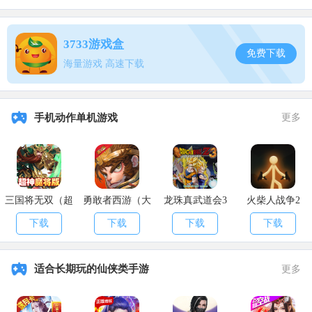
6、在使用金刚结晶之后即使是在前行的车上跳下来也没事。
3733游戏盒
免费下载
海量游戏 高速下载
二、金刚结晶获取
玩家可以在金刚模式通过击杀怪物得到金刚结晶。
手机动作单机游戏
更多
以上就是关于和平精英深海来使皮肤介绍的全部内容了，希望能够帮
助到各位玩家。
三国将无双（超
勇敢者西游（大
龙珠真武道会3
火柴人战争2
神魔将版）
乱斗）
下载
下载
下载
下载
适合长期玩的仙侠类手游
更多