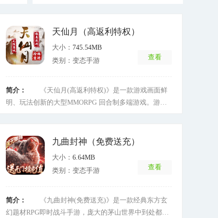
天仙月（高返利特权）
大小：
745.54MB
查看
类别：变态手游
简介：
《天仙月(高返利特权)》是一款游戏画面鲜
明、玩法创新的大型MMORPG 回合制多端游戏。游戏
是以虚构修仙为背景从而进行扩展的故事;游戏共设定有
6位主角，9大门派，30多种宠物;游戏采用回合制的游戏
战斗模式，配以多样的角色技能、丰富的玩法与活动和
九曲封神（免费送充）
良好的互动环境，游戏以交友为主题，能够引导玩家以
大小：
6.64MB
积极向上、乐观健康的态度进行游戏，共同营造一个和
查看
类别：变态手游
谐向上的游戏社会环境，给玩家不一样的流畅体验。
[详
细]
简介：
《九曲封神(免费送充)》是一款经典东方玄
幻题材RPG即时战斗手游，庞大的茅山世界中到处都是