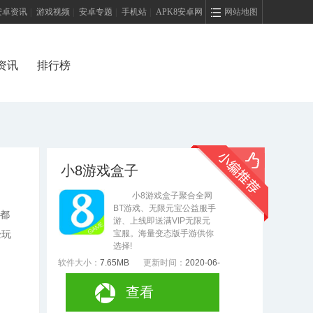
安卓资讯
|
游戏视频
|
安卓专题
|
手机站
|
APK8安卓网
网站地图
资讯
排行榜
小8游戏盒子
小8游戏盒子聚合全网
BT游戏、无限元宝公益服手
,都
游、上线即送满VIP无限元
宝服。海量变态版手游供你
验玩
选择!
软件大小：
7.65MB
更新时间：
2020-06-
03
查看