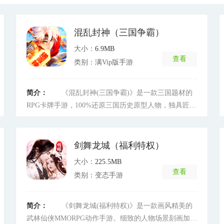
混乱封神（三国争霸）
大小：
6.9MB
查看
类别：满Vip版手游
简介：
《混乱封神(三国争霸)》是一款三国题材的
RPG卡牌手游，100%还原三国历史原型人物，独具匠心
巧妙地将所有关卡串联在一起，整个游戏的过程如同真
实生活在三国一样，具有强烈的剧情代入感，让你在游
戏里重归三国热血的英雄世界。丰富的武将选择搭配，
剑舞龙城（福利特权）
丰富的装备穿戴组合，运用你的想法搭配出最强的组
大小：
225.5MB
合，谱写属于你的传奇篇章!
[详细]
查看
类别：变态手游
简介：
《剑舞龙城(福利特权)》是一款画风精美的
武林仙侠MMORPG动作手游。细致的人物场景刻画加上