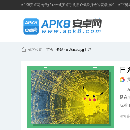
APK8安卓网:专为(Android)安卓手机用户量身打造的安卓游戏、APK
你的位置：
首页
>
专题
>
日系mmorpg手游
日
AP
是在
玩看吧
猜你喜