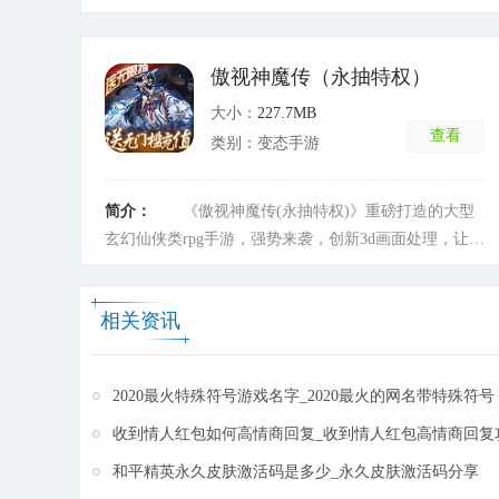
级开放，同时拥有完善的义军机制，让你体验全新的感
功骑战等火热玩法被玩家所喜爱。萌宠免费收集，人
受。
[详细]
鱼、狐媚、凤凰各种萌宠每天都送!云雾缭绕，秘境探访
仙迹。酷炫羽翼飞天坐骑回头率爆表!红娘把线牵，等级
傲视神魔传（永抽特权）
达到62级后即可与心上人永结同心，双宿双飞!想体验真
大小：
227.7MB
正的纯武侠手游，尽在《一剑成仙(折扣特权)》这部诚
查看
类别：变态手游
意之作!
[详细]
简介：
《傲视神魔传(永抽特权)》重磅打造的大型
玄幻仙侠类rpg手游，强势来袭，创新3d画面处理，让你
身临奇幻的玄幻大陆，飞快的升级速度，游戏上线5分
钟输入礼包码立刻就能拥有绝版坐骑白虎，带你威震天
相关资讯
下，策划为平民打抱不平，每天登陆送送送抽奖卷 抽抽
抽到手软!!登陆再送充值劵!!福利一磅接一磅，战力飙
升一浪接一浪!让你体验GM的快感!!创新的MMO展示形
2020最火特殊符号游戏名字_2020最火的网名带特殊符号
式，开创玄幻动作rpg的先河，独有功法系统。以及各门
派的职业的特色，阵型对抗， 这个玄幻大陆的奇妙在等
收到情人红包如何高情商回复_收到情人红包高情商回复
待着你的探索
[详细]
和平精英永久皮肤激活码是多少_永久皮肤激活码分享