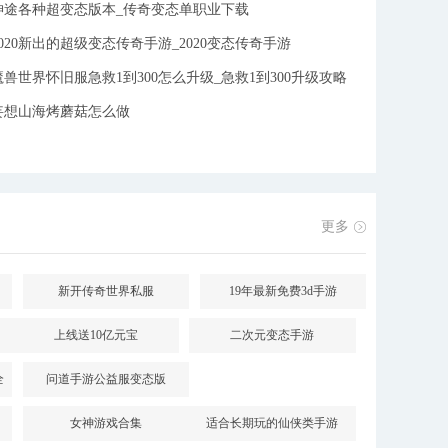
神途各种超变态版本_传奇变态单职业下载
2020新出的超级变态传奇手游_2020变态传奇手游
魔兽世界怀旧服急救1到300怎么升级_急救1到300升级攻略
妄想山海烤蘑菇怎么做
件
更多
新开传奇世界私服
19年最新免费3d手游
上线送10亿元宝
二次元变态手游
全
问道手游公益服变态版
女神游戏合集
适合长期玩的仙侠类手游