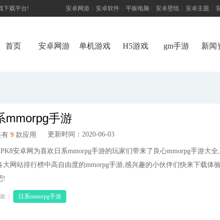
游戏下载平台!
安卓网游
|
安卓软件
|
平板电脑
|
安卓壁纸
|
安卓主题
|
首页
安卓网游
单机游戏
H5游戏
gm手游
新闻
系mmorpg手游
更新时间：2020-06-03
共有
9
款应用
K8安卓网为喜欢日系mmorpg手游的玩家们带来了良心mmorpg手游大全
各大网站排行榜中高自由度的mmorpg手游,感兴趣的小伙伴们快来下载体
!
欢：
日系mmorpg手游