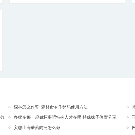
酷炫的游戏职业造型设定让人大呼过瘾。趣味玩法、离
线挂机暴涨战力、全图PK爆神装、自由交易、随心转职
等精细玩法!浪漫情缘，真实自由搭配，成就三世仙侣
来!就送永久VIP，大量金钱，元宝，让你享受畅爽游戏
不为肝氪费脑费力。价值百万神装等你来爆，赶快开启
你的梦幻仙侠之旅吧!
[详细]
森林怎么作弊_森林命令作弊码使用方法
攻略
多娜多娜一起做坏事吧特殊人才在哪 特殊妹子位置分享
妄想山海蘑菇肉汤怎么做