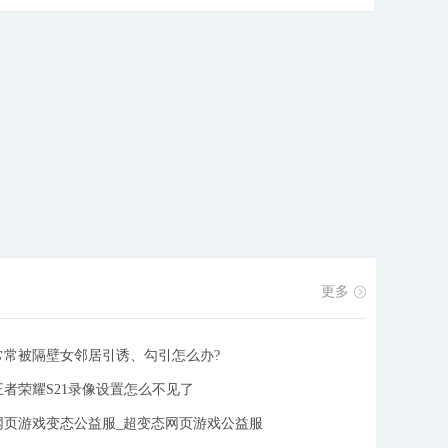
妖魔鬼怪，你需要降妖除魔，为天下苍生福祉而冒险。
仙侠与捉鬼的完美结合，精彩的剧情主线，给你带来奇
幻的刺激冒险，挑战强大的鬼怪，在不断战斗中修仙!渡
劫、转生!手游特色 1、精彩的MMORPG战斗，超级自
由的玩法，尽情体验捉鬼除妖的快感; 2、使用各种法宝
降妖除魔，支持自动战斗，享受轻松的挂机玩法; 3、畅
快的PK对决，和同行道友一起切磋，战力飙升，成为最
强道士。 众多的妖魔鬼怪可以挑战，收集各种材料打造
超强法宝，以妖魔之血炼制超强符篆。 修仙的完美结
合，还有丰富奖励的奇遇系统 在不断的挑战中，逐渐获
得战力，以法入道，成为修仙道士。 海量的副本尽情挑
战
[详细]
更多
常常被隔壁女邻居引诱、勾引怎么办?
王者荣耀S21录像设置怎么不见了
网页游戏变态公益服_超变态网页游戏公益服