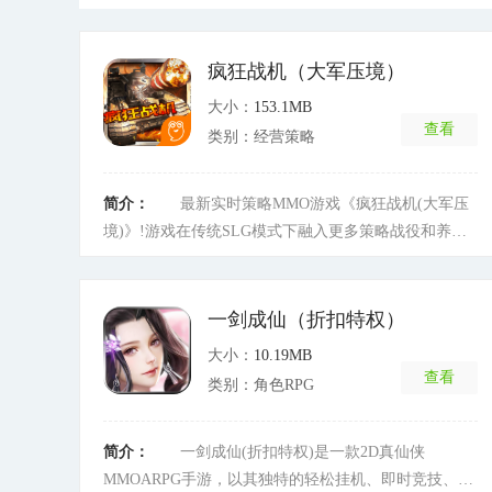
疯狂战机（大军压境）
大小：
153.1MB
查看
类别：经营策略
简介：
最新实时策略MMO游戏《疯狂战机(大军压
境)》!游戏在传统SLG模式下融入更多策略战役和养成
玩法。在这里不仅有巨龙，新玩法占城火热上线中!在这
里合弱攻强，以外交口才，数次逆转天下大势!在这里百
计千谋，我等兄弟，终教百人大盟沦陷!在这里以寡敌
一剑成仙（折扣特权）
众，避其锋芒，四面游击，百人拖垮千人大盟!占城玩
大小：
10.19MB
法，这就是证明你实力的时刻，你将成为这个时代的霸
查看
类别：角色RPG
主!大型多人战争策略游戏，《疯狂战机(大军压境)》将
开启一个全新的篇章，你未曾接触到的新玩法，你无法
想像的奇妙元素。 将给玩家带来前所未有的体验和刺
简介：
一剑成仙(折扣特权)是一款2D真仙侠
激。我们努力营造一个更公平的游戏生态环境。王国等
MMOARPG手游，以其独特的轻松挂机、即时竞技、轻