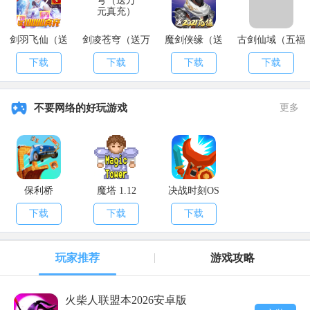
剑羽飞仙（送
剑凌苍穹（送万
魔剑侠缘（送
古剑仙域（五福
10000真充）
元真充）
2021充值）
送真充）
下载
下载
下载
下载
不要网络的好玩游戏
更多
保利桥
魔塔 1.12
决战时刻OS
下载
下载
下载
玩家推荐
游戏攻略
火柴人联盟本2026安卓版