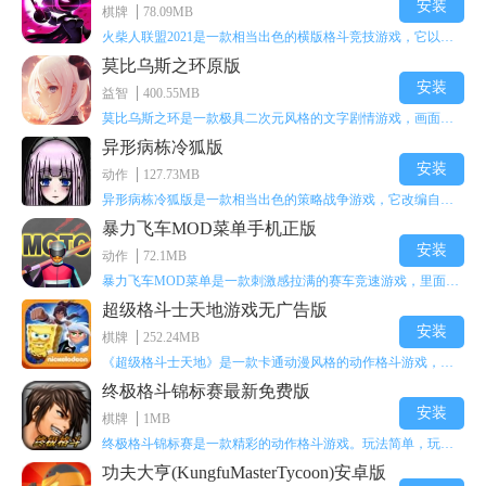
安装
棋牌
78.09MB
火柴人联盟2021是一款相当出色的横版格斗竞技游戏，它以火柴人形象高度还原了知名端游《英雄联盟》里的众多英雄。玩家能够自由挑选两名火柴人英雄开启自己的战斗秀，这里有着炫酷的技能特效和一流的打击感，感兴趣的话就快来体验火柴人联盟2021吧！
莫比乌斯之环原版
安装
益智
400.55MB
莫比乌斯之环是一款极具二次元风格的文字剧情游戏，画面达到动画级别的视觉效果，玩家将帮助游戏中的二次元少女达成心愿，感兴趣的玩家不妨来体验一下这款游戏！
异形病栋冷狐版
安装
动作
127.73MB
异形病栋冷狐版是一款相当出色的策略战争游戏，它改编自同名电影。玩家会进入一座遍布未知与恐惧的废弃病楼，探寻里面的秘密，揭开潜藏在黑暗里的真相。在游戏过程中，玩家要收集线索和道具，破解各种谜团，还要躲避或者对抗怪物。这款游戏支持中文字幕，能带来沉浸式的恐怖体验，很适合喜爱恐怖解谜的玩家。
暴力飞车MOD菜单手机正版
安装
动作
72.1MB
暴力飞车MOD菜单是一款刺激感拉满的赛车竞速游戏，里面有海量顶级超跑等着玩家去解锁和驾驶。游戏还加入了充满悬念的隐藏宝箱系统，打开宝箱能获得稀有道具、性能强化组件和特殊奖励，这些都能大大提高通关效率和竞技优势，玩起来紧张又爽快，沉浸感特别强。
超级格斗士天地游戏无广告版
安装
棋牌
252.24MB
《超级格斗士天地》是一款卡通动漫风格的动作格斗游戏，能瞬间点燃你的格斗激情，让你迅速热血沸腾。游戏里有海绵宝宝、超能小子、幻影丹尼等众多热门角色可供挑选，趣味性拉满，玩起来容易上瘾，绝对是打发无聊时光的绝佳选择。对这款游戏感兴趣的朋友，欢迎来天尚站体验~
终极格斗锦标赛最新免费版
安装
棋牌
1MB
终极格斗锦标赛是一款精彩的动作格斗游戏。玩法简单，玩家只需滑动手势，就能施展出华丽的史诗动作与超级连招。不断提升、升级你的战斗技能吧！欢迎前来体验！在原有基础上，操作体验进行了一定优化，玩家操作将更加简洁流畅，还能为角色添加特殊能力与招式。喜欢这类游戏的玩家可千万别错过！
功夫大亨(KungfuMasterTycoon)安卓版