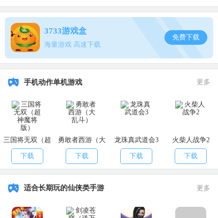
胖达团团：原定售价1980点券
3733游戏盒
免费下载
当然，考虑到是双十一的返场销售，所以不一定所有皮肤都是按照原
海量游戏 高速下载
价来返场的。
同时，在双十一活动期间，应该也会有送折扣券的各种活动，让
玩家能够以更低的消费入手想要的时装。
手机动作单机游戏
更多
以上就是小编给大家带来的
和平精英双十一返场皮肤价格介绍
，
希望对大家有所帮助，更多精彩游戏资讯尽在
APK8安卓网
!
三国将无双（超
勇敢者西游（大
龙珠真武道会3
火柴人战争2
神魔将版）
乱斗）
下载
下载
下载
下载
适合长期玩的仙侠类手游
更多