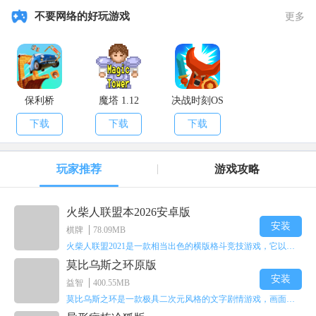
不要网络的好玩游戏
更多
保利桥
魔塔 1.12
决战时刻OS
下载
下载
下载
玩家推荐
游戏攻略
火柴人联盟本2026安卓版
安装
棋牌
78.09MB
火柴人联盟2021是一款相当出色的横版格斗竞技游戏，它以火柴人形象高度还原了知名端游《英雄联盟》里的众多英雄。玩家能够自由挑选两名火柴人英雄开启自己的战斗秀，这里有着炫酷的技能特效和一流的打击感，感兴趣的话就快来体验火柴人联盟2021吧！
莫比乌斯之环原版
安装
益智
400.55MB
莫比乌斯之环是一款极具二次元风格的文字剧情游戏，画面达到动画级别的视觉效果，玩家将帮助游戏中的二次元少女达成心愿，感兴趣的玩家不妨来体验一下这款游戏！