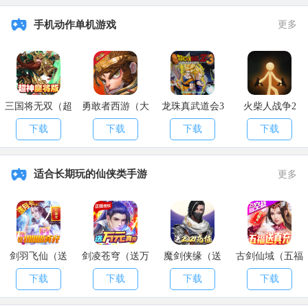
手机动作单机游戏
更多
三国将无双（超
勇敢者西游（大
龙珠真武道会3
火柴人战争2
神魔将版）
乱斗）
下载
下载
下载
下载
适合长期玩的仙侠类手游
更多
剑羽飞仙（送
剑凌苍穹（送万
魔剑侠缘（送
古剑仙域（五福
10000真充）
元真充）
2021充值）
送真充）
下载
下载
下载
下载