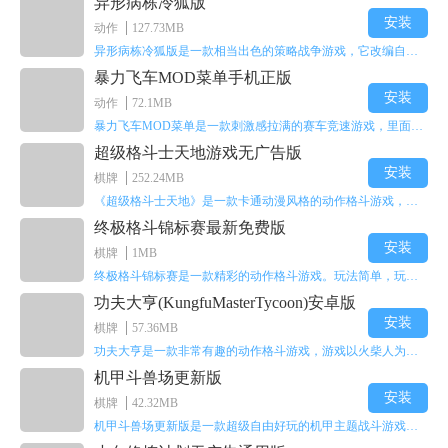
异形病栋冷狐版
安装
动作
127.73MB
异形病栋冷狐版是一款相当出色的策略战争游戏，它改编自同名电影。玩家会进入一座遍布未知与恐惧的废弃病楼，探寻里面的秘密，揭开潜藏在黑暗里的真相。在游戏过程中，玩家要收集线索和道具，破解各种谜团，还要躲避或者对抗怪物。这款游戏支持中文字幕，能带来沉浸式的恐怖体验，很适合喜爱恐怖解谜的玩家。
暴力飞车MOD菜单手机正版
安装
动作
72.1MB
暴力飞车MOD菜单是一款刺激感拉满的赛车竞速游戏，里面有海量顶级超跑等着玩家去解锁和驾驶。游戏还加入了充满悬念的隐藏宝箱系统，打开宝箱能获得稀有道具、性能强化组件和特殊奖励，这些都能大大提高通关效率和竞技优势，玩起来紧张又爽快，沉浸感特别强。
超级格斗士天地游戏无广告版
安装
棋牌
252.24MB
《超级格斗士天地》是一款卡通动漫风格的动作格斗游戏，能瞬间点燃你的格斗激情，让你迅速热血沸腾。游戏里有海绵宝宝、超能小子、幻影丹尼等众多热门角色可供挑选，趣味性拉满，玩起来容易上瘾，绝对是打发无聊时光的绝佳选择。对这款游戏感兴趣的朋友，欢迎来天尚站体验~
终极格斗锦标赛最新免费版
安装
棋牌
1MB
终极格斗锦标赛是一款精彩的动作格斗游戏。玩法简单，玩家只需滑动手势，就能施展出华丽的史诗动作与超级连招。不断提升、升级你的战斗技能吧！欢迎前来体验！在原有基础上，操作体验进行了一定优化，玩家操作将更加简洁流畅，还能为角色添加特殊能力与招式。喜欢这类游戏的玩家可千万别错过！
功夫大亨(KungfuMasterTycoon)安卓版
安装
棋牌
57.36MB
功夫大亨是一款非常有趣的动作格斗游戏，游戏以火柴人为角色形象，不同职业的角色都拥有独特的特殊效果。玩家可以选择自己喜爱的角色挑战关卡，在关卡中通过施展连续特技来消灭怪物。游戏有着精彩的战斗方式和炫酷的特效，喜欢这类游戏的玩家快来体验功夫大亨吧！
机甲斗兽场更新版
安装
棋牌
42.32MB
机甲斗兽场更新版是一款超级自由好玩的机甲主题战斗游戏。里面的一些道具都是免费的。不需要太多高超的技巧，就用手指点一下，就能打发闲暇无聊的时间。这个绝对会是一个非常不错的选择。而且每个机甲都会有自己对应的技能，能展现更多的过关技巧，其中会出现更多不同的怪物。多了解一下你根据怪物的变化调整的过关技能吧！