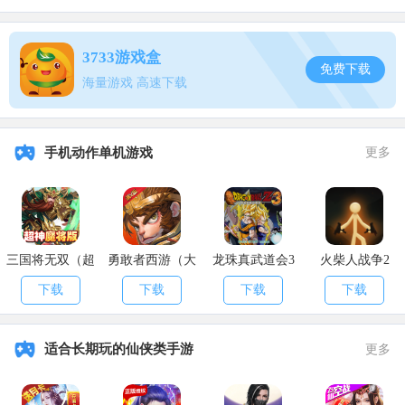
3、华为 四指 无陀螺仪QQ：1471-8522-2275-8836-6。
3733游戏盒
免费下载
五指
海量游戏 高速下载
1、难言丨五指丨半陀螺仪：1072-5042-3109-2534-8。
2、不求人丨五指丨半陀螺仪：1428-8096-7138-1847-2。
手机动作单机游戏
更多
3、西瓜太浪丨五指丨半陀螺仪：1138-0139-7139-4078-7。
4、突击手蜜獾丨五指丨无陀螺仪：1364-1341-2098-5829-6。
以上就是
和平精英ss9灵敏度怎么设置_ss9灵敏度设置介绍
的全部
三国将无双（超
勇敢者西游（大
龙珠真武道会3
火柴人战争2
内容啦，希望大家能喜欢!
神魔将版）
乱斗）
下载
下载
下载
下载
适合长期玩的仙侠类手游
更多