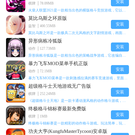
安装
棋牌
78.09MB
火柴人联盟2021是一款相当出色的横版格斗竞技游戏，它以火柴人形象高度还原了知名端游《英雄联盟》里的众多英雄。玩家能够自由挑选两名火柴人英雄开启自己的战斗秀，这里有着炫酷的技能特效和一流的打击感，感兴趣的话就快来体验火柴人联盟2021吧！
莫比乌斯之环原版
安装
益智
400.55MB
莫比乌斯之环是一款极具二次元风格的文字剧情游戏，画面达到动画级别的视觉效果，玩家将帮助游戏中的二次元少女达成心愿，感兴趣的玩家不妨来体验一下这款游戏！
异形病栋冷狐版
安装
动作
127.73MB
异形病栋冷狐版是一款相当出色的策略战争游戏，它改编自同名电影。玩家会进入一座遍布未知与恐惧的废弃病楼，探寻里面的秘密，揭开潜藏在黑暗里的真相。在游戏过程中，玩家要收集线索和道具，破解各种谜团，还要躲避或者对抗怪物。这款游戏支持中文字幕，能带来沉浸式的恐怖体验，很适合喜爱恐怖解谜的玩家。
暴力飞车MOD菜单手机正版
安装
动作
72.1MB
暴力飞车MOD菜单是一款刺激感拉满的赛车竞速游戏，里面有海量顶级超跑等着玩家去解锁和驾驶。游戏还加入了充满悬念的隐藏宝箱系统，打开宝箱能获得稀有道具、性能强化组件和特殊奖励，这些都能大大提高通关效率和竞技优势，玩起来紧张又爽快，沉浸感特别强。
超级格斗士天地游戏无广告版
安装
棋牌
252.24MB
《超级格斗士天地》是一款卡通动漫风格的动作格斗游戏，能瞬间点燃你的格斗激情，让你迅速热血沸腾。游戏里有海绵宝宝、超能小子、幻影丹尼等众多热门角色可供挑选，趣味性拉满，玩起来容易上瘾，绝对是打发无聊时光的绝佳选择。对这款游戏感兴趣的朋友，欢迎来天尚站体验~
终极格斗锦标赛最新免费版
安装
棋牌
1MB
终极格斗锦标赛是一款精彩的动作格斗游戏。玩法简单，玩家只需滑动手势，就能施展出华丽的史诗动作与超级连招。不断提升、升级你的战斗技能吧！欢迎前来体验！在原有基础上，操作体验进行了一定优化，玩家操作将更加简洁流畅，还能为角色添加特殊能力与招式。喜欢这类游戏的玩家可千万别错过！
功夫大亨(KungfuMasterTycoon)安卓版