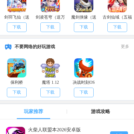
剑羽飞仙（送
剑凌苍穹（送万
魔剑侠缘（送
古剑仙域（五福
10000真充）
元真充）
2021充值）
送真充）
下载
下载
下载
下载
不要网络的好玩游戏
更多
保利桥
魔塔 1.12
决战时刻OS
下载
下载
下载
玩家推荐
游戏攻略
火柴人联盟本2026安卓版