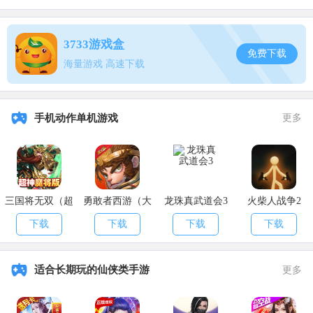
除此之外，特种兵还可以在个人资料页面装备个人称号，发一个
表情都变得巨有牌面。
3733游戏盒
免费下载
同时，特种兵还可以用巅峰段位替代经典段位，在好友、排行榜
海量游戏 高速下载
等各个界面展示。如果用巅峰段位代替了经典段位，则入场特效也会
被替换哦!
以上就是小编给大家带来的
和平精英巅峰精英入队特效获取攻
手机动作单机游戏
更多
略
，希望对大家有所帮助，更多精彩游戏资讯尽在
APK8安卓网
!
三国将无双（超
勇敢者西游（大
龙珠真武道会3
火柴人战争2
神魔将版）
乱斗）
下载
下载
下载
下载
适合长期玩的仙侠类手游
更多