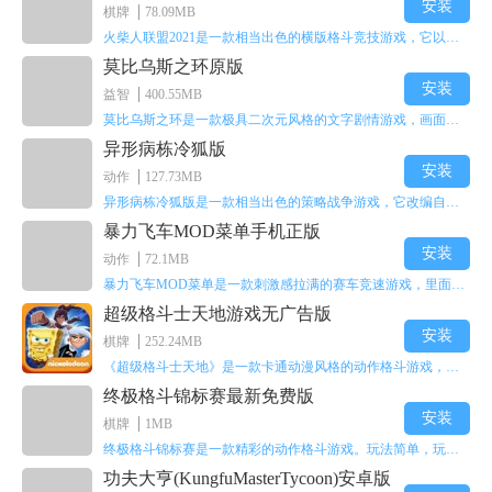
安装
棋牌
78.09MB
火柴人联盟2021是一款相当出色的横版格斗竞技游戏，它以火柴人形象高度还原了知名端游《英雄联盟》里的众多英雄。玩家能够自由挑选两名火柴人英雄开启自己的战斗秀，这里有着炫酷的技能特效和一流的打击感，感兴趣的话就快来体验火柴人联盟2021吧！
莫比乌斯之环原版
安装
益智
400.55MB
莫比乌斯之环是一款极具二次元风格的文字剧情游戏，画面达到动画级别的视觉效果，玩家将帮助游戏中的二次元少女达成心愿，感兴趣的玩家不妨来体验一下这款游戏！
异形病栋冷狐版
安装
动作
127.73MB
异形病栋冷狐版是一款相当出色的策略战争游戏，它改编自同名电影。玩家会进入一座遍布未知与恐惧的废弃病楼，探寻里面的秘密，揭开潜藏在黑暗里的真相。在游戏过程中，玩家要收集线索和道具，破解各种谜团，还要躲避或者对抗怪物。这款游戏支持中文字幕，能带来沉浸式的恐怖体验，很适合喜爱恐怖解谜的玩家。
暴力飞车MOD菜单手机正版
安装
动作
72.1MB
暴力飞车MOD菜单是一款刺激感拉满的赛车竞速游戏，里面有海量顶级超跑等着玩家去解锁和驾驶。游戏还加入了充满悬念的隐藏宝箱系统，打开宝箱能获得稀有道具、性能强化组件和特殊奖励，这些都能大大提高通关效率和竞技优势，玩起来紧张又爽快，沉浸感特别强。
超级格斗士天地游戏无广告版
安装
棋牌
252.24MB
《超级格斗士天地》是一款卡通动漫风格的动作格斗游戏，能瞬间点燃你的格斗激情，让你迅速热血沸腾。游戏里有海绵宝宝、超能小子、幻影丹尼等众多热门角色可供挑选，趣味性拉满，玩起来容易上瘾，绝对是打发无聊时光的绝佳选择。对这款游戏感兴趣的朋友，欢迎来天尚站体验~
终极格斗锦标赛最新免费版
安装
棋牌
1MB
终极格斗锦标赛是一款精彩的动作格斗游戏。玩法简单，玩家只需滑动手势，就能施展出华丽的史诗动作与超级连招。不断提升、升级你的战斗技能吧！欢迎前来体验！在原有基础上，操作体验进行了一定优化，玩家操作将更加简洁流畅，还能为角色添加特殊能力与招式。喜欢这类游戏的玩家可千万别错过！
功夫大亨(KungfuMasterTycoon)安卓版