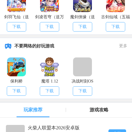
剑羽飞仙（送
剑凌苍穹（送万
魔剑侠缘（送
古剑仙域（五福
10000真充）
元真充）
2021充值）
送真充）
下载
下载
下载
下载
不要网络的好玩游戏
更多
保利桥
魔塔 1.12
决战时刻OS
下载
下载
下载
玩家推荐
游戏攻略
火柴人联盟本2026安卓版