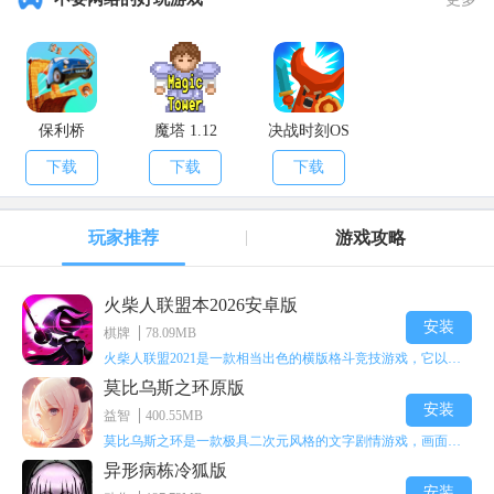
保利桥
魔塔 1.12
决战时刻OS
下载
下载
下载
玩家推荐
游戏攻略
火柴人联盟本2026安卓版
安装
棋牌
78.09MB
火柴人联盟2021是一款相当出色的横版格斗竞技游戏，它以火柴人形象高度还原了知名端游《英雄联盟》里的众多英雄。玩家能够自由挑选两名火柴人英雄开启自己的战斗秀，这里有着炫酷的技能特效和一流的打击感，感兴趣的话就快来体验火柴人联盟2021吧！
莫比乌斯之环原版
安装
益智
400.55MB
莫比乌斯之环是一款极具二次元风格的文字剧情游戏，画面达到动画级别的视觉效果，玩家将帮助游戏中的二次元少女达成心愿，感兴趣的玩家不妨来体验一下这款游戏！
异形病栋冷狐版
安装