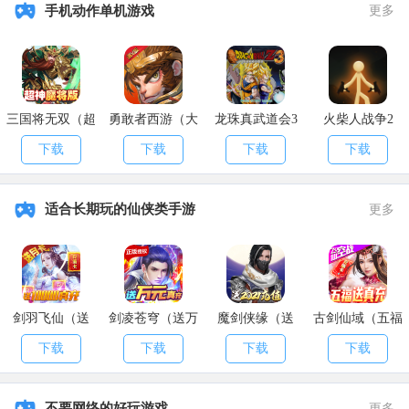
手机动作单机游戏
更多
三国将无双（超
勇敢者西游（大
龙珠真武道会3
火柴人战争2
神魔将版）
乱斗）
下载
下载
下载
下载
适合长期玩的仙侠类手游
更多
剑羽飞仙（送
剑凌苍穹（送万
魔剑侠缘（送
古剑仙域（五福
10000真充）
元真充）
2021充值）
送真充）
下载
下载
下载
下载
不要网络的好玩游戏
更多