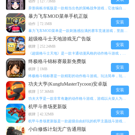
动作
127.73MB
异形病栋冷狐版是一款相当出色的策略战争游戏，它改编自同名电影。玩家会进入一座遍布未知与恐惧的废弃病楼，探寻里面的秘密，揭开潜藏在黑暗里的真相。在游戏过程中，玩家要收集线索和道具，破解各种谜团，还要躲避或者对抗怪物。这款游戏支持中文字幕，能带来沉浸式的恐怖体验，很适合喜爱恐怖解谜的玩家。
暴力飞车MOD菜单手机正版
安装
动作
72.1MB
暴力飞车MOD菜单是一款刺激感拉满的赛车竞速游戏，里面有海量顶级超跑等着玩家去解锁和驾驶。游戏还加入了充满悬念的隐藏宝箱系统，打开宝箱能获得稀有道具、性能强化组件和特殊奖励，这些都能大大提高通关效率和竞技优势，玩起来紧张又爽快，沉浸感特别强。
超级格斗士天地游戏无广告版
安装
棋牌
252.24MB
《超级格斗士天地》是一款卡通动漫风格的动作格斗游戏，能瞬间点燃你的格斗激情，让你迅速热血沸腾。游戏里有海绵宝宝、超能小子、幻影丹尼等众多热门角色可供挑选，趣味性拉满，玩起来容易上瘾，绝对是打发无聊时光的绝佳选择。对这款游戏感兴趣的朋友，欢迎来天尚站体验~
终极格斗锦标赛最新免费版
安装
棋牌
1MB
终极格斗锦标赛是一款精彩的动作格斗游戏。玩法简单，玩家只需滑动手势，就能施展出华丽的史诗动作与超级连招。不断提升、升级你的战斗技能吧！欢迎前来体验！在原有基础上，操作体验进行了一定优化，玩家操作将更加简洁流畅，还能为角色添加特殊能力与招式。喜欢这类游戏的玩家可千万别错过！
功夫大亨(KungfuMasterTycoon)安卓版
安装
棋牌
57.36MB
功夫大亨是一款非常有趣的动作格斗游戏，游戏以火柴人为角色形象，不同职业的角色都拥有独特的特殊效果。玩家可以选择自己喜爱的角色挑战关卡，在关卡中通过施展连续特技来消灭怪物。游戏有着精彩的战斗方式和炫酷的特效，喜欢这类游戏的玩家快来体验功夫大亨吧！
机甲斗兽场更新版
安装
棋牌
42.32MB
机甲斗兽场更新版是一款超级自由好玩的机甲主题战斗游戏。里面的一些道具都是免费的。不需要太多高超的技巧，就用手指点一下，就能打发闲暇无聊的时间。这个绝对会是一个非常不错的选择。而且每个机甲都会有自己对应的技能，能展现更多的过关技巧，其中会出现更多不同的怪物。多了解一下你根据怪物的变化调整的过关技能吧！
小白修炼计划无广告通用版