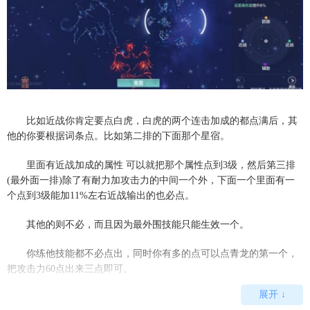
比如近战你肯定要点白虎，白虎的两个连击加成的都点满后，其
他的你要根据词条点。比如第二排的下面那个星宿。
里面有近战加成的属性 可以就把那个属性点到3级，然后第三排
(最外面一排)除了有耐力加攻击力的中间一个外，下面一个里面有一
个点到3级能加11%左右近战输出的也必点。
其他的则不必，而且因为最外围技能只能生效一个。
你练他技能都不必点出，同时你有多的点可以点青龙的第一个，
把攻击力60点出来三点即可。
展开 ↓
以上就是本期
APK8
小编为各位小伙伴们带来的攻略了，希望大家