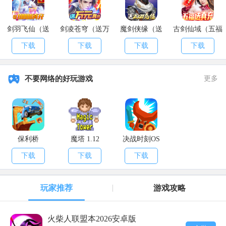
剑羽飞仙（送
剑凌苍穹（送万
魔剑侠缘（送
古剑仙域（五福
10000真充）
元真充）
2021充值）
送真充）
下载
下载
下载
下载
不要网络的好玩游戏
更多
保利桥
魔塔 1.12
决战时刻OS
下载
下载
下载
玩家推荐
游戏攻略
火柴人联盟本2026安卓版