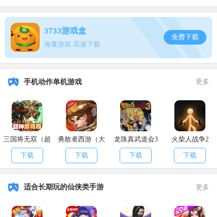
能够喜欢哦。来
APK8安卓网
，你想玩的游戏全都在这里。
3733游戏盒
免费下载
海量游戏 高速下载
手机动作单机游戏
更多
三国将无双（超
勇敢者西游（大
龙珠真武道会3
火柴人战争2
神魔将版）
乱斗）
下载
下载
下载
下载
适合长期玩的仙侠类手游
更多