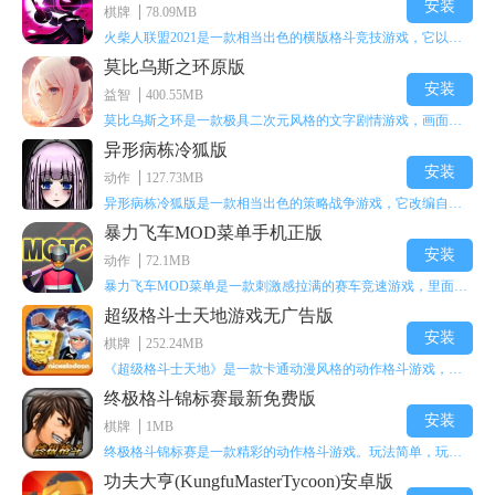
安装
棋牌
78.09MB
火柴人联盟2021是一款相当出色的横版格斗竞技游戏，它以火柴人形象高度还原了知名端游《英雄联盟》里的众多英雄。玩家能够自由挑选两名火柴人英雄开启自己的战斗秀，这里有着炫酷的技能特效和一流的打击感，感兴趣的话就快来体验火柴人联盟2021吧！
莫比乌斯之环原版
安装
益智
400.55MB
莫比乌斯之环是一款极具二次元风格的文字剧情游戏，画面达到动画级别的视觉效果，玩家将帮助游戏中的二次元少女达成心愿，感兴趣的玩家不妨来体验一下这款游戏！
异形病栋冷狐版
安装
动作
127.73MB
异形病栋冷狐版是一款相当出色的策略战争游戏，它改编自同名电影。玩家会进入一座遍布未知与恐惧的废弃病楼，探寻里面的秘密，揭开潜藏在黑暗里的真相。在游戏过程中，玩家要收集线索和道具，破解各种谜团，还要躲避或者对抗怪物。这款游戏支持中文字幕，能带来沉浸式的恐怖体验，很适合喜爱恐怖解谜的玩家。
暴力飞车MOD菜单手机正版
安装
动作
72.1MB
暴力飞车MOD菜单是一款刺激感拉满的赛车竞速游戏，里面有海量顶级超跑等着玩家去解锁和驾驶。游戏还加入了充满悬念的隐藏宝箱系统，打开宝箱能获得稀有道具、性能强化组件和特殊奖励，这些都能大大提高通关效率和竞技优势，玩起来紧张又爽快，沉浸感特别强。
超级格斗士天地游戏无广告版
安装
棋牌
252.24MB
《超级格斗士天地》是一款卡通动漫风格的动作格斗游戏，能瞬间点燃你的格斗激情，让你迅速热血沸腾。游戏里有海绵宝宝、超能小子、幻影丹尼等众多热门角色可供挑选，趣味性拉满，玩起来容易上瘾，绝对是打发无聊时光的绝佳选择。对这款游戏感兴趣的朋友，欢迎来天尚站体验~
终极格斗锦标赛最新免费版
安装
棋牌
1MB
终极格斗锦标赛是一款精彩的动作格斗游戏。玩法简单，玩家只需滑动手势，就能施展出华丽的史诗动作与超级连招。不断提升、升级你的战斗技能吧！欢迎前来体验！在原有基础上，操作体验进行了一定优化，玩家操作将更加简洁流畅，还能为角色添加特殊能力与招式。喜欢这类游戏的玩家可千万别错过！
功夫大亨(KungfuMasterTycoon)安卓版