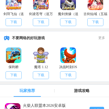
剑羽飞仙（送
剑凌苍穹（送万
魔剑侠缘（送
古剑仙域（五福
10000真充）
元真充）
2021充值）
送真充）
下载
下载
下载
下载
不要网络的好玩游戏
更多
保利桥
魔塔 1.12
决战时刻OS
下载
下载
下载
玩家推荐
游戏攻略
火柴人联盟本2026安卓版