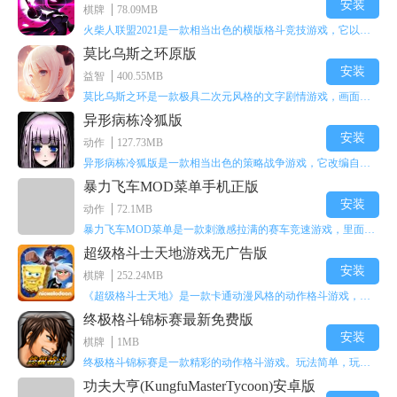
安装
棋牌
78.09MB
火柴人联盟2021是一款相当出色的横版格斗竞技游戏，它以火柴人形象高度还原了知名端游《英雄联盟》里的众多英雄。玩家能够自由挑选两名火柴人英雄开启自己的战斗秀，这里有着炫酷的技能特效和一流的打击感，感兴趣的话就快来体验火柴人联盟2021吧！
莫比乌斯之环原版
安装
益智
400.55MB
莫比乌斯之环是一款极具二次元风格的文字剧情游戏，画面达到动画级别的视觉效果，玩家将帮助游戏中的二次元少女达成心愿，感兴趣的玩家不妨来体验一下这款游戏！
异形病栋冷狐版
安装
动作
127.73MB
异形病栋冷狐版是一款相当出色的策略战争游戏，它改编自同名电影。玩家会进入一座遍布未知与恐惧的废弃病楼，探寻里面的秘密，揭开潜藏在黑暗里的真相。在游戏过程中，玩家要收集线索和道具，破解各种谜团，还要躲避或者对抗怪物。这款游戏支持中文字幕，能带来沉浸式的恐怖体验，很适合喜爱恐怖解谜的玩家。
暴力飞车MOD菜单手机正版
安装
动作
72.1MB
暴力飞车MOD菜单是一款刺激感拉满的赛车竞速游戏，里面有海量顶级超跑等着玩家去解锁和驾驶。游戏还加入了充满悬念的隐藏宝箱系统，打开宝箱能获得稀有道具、性能强化组件和特殊奖励，这些都能大大提高通关效率和竞技优势，玩起来紧张又爽快，沉浸感特别强。
超级格斗士天地游戏无广告版
安装
棋牌
252.24MB
《超级格斗士天地》是一款卡通动漫风格的动作格斗游戏，能瞬间点燃你的格斗激情，让你迅速热血沸腾。游戏里有海绵宝宝、超能小子、幻影丹尼等众多热门角色可供挑选，趣味性拉满，玩起来容易上瘾，绝对是打发无聊时光的绝佳选择。对这款游戏感兴趣的朋友，欢迎来天尚站体验~
终极格斗锦标赛最新免费版
安装
棋牌
1MB
终极格斗锦标赛是一款精彩的动作格斗游戏。玩法简单，玩家只需滑动手势，就能施展出华丽的史诗动作与超级连招。不断提升、升级你的战斗技能吧！欢迎前来体验！在原有基础上，操作体验进行了一定优化，玩家操作将更加简洁流畅，还能为角色添加特殊能力与招式。喜欢这类游戏的玩家可千万别错过！
功夫大亨(KungfuMasterTycoon)安卓版