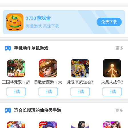
头。
前期也不建议抓百年，交易行买百年蛋等等，全买石头，然后回
3733游戏盒
收，升级。
免费下载
海量游戏 高速下载
以上就是小编给大家带来的
妄想山海战力快速提升方法介绍
，希
望对大家有所帮助，更多精彩游戏资讯尽在
APK8安卓网
!
手机动作单机游戏
更多
三国将无双（超
勇敢者西游（大
龙珠真武道会3
火柴人战争2
神魔将版）
乱斗）
下载
下载
下载
下载
适合长期玩的仙侠类手游
更多