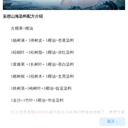
妄想山海染料配方介绍
古椰果=椰油
1杨树液+ 1禅树皮+ 1椰油=杏黄染料
1棕榈叶 +1松树脂+ 1椰油=赤红染料
1黄棘果 +1长树叶+ 1椰油=荼白染料
1楮树根 +1杻树木+ 1椰油=玄黑染料
1铁树茎+1栯树叶+1椰油=靛蓝染料
1金沙+1竹叶+1椰油=华金染料
以上就是本期
APK8
小编为各位小伙伴们带来的攻略了，希望大家
能够喜欢哦。来
APK8安卓网
，你想玩的游戏全都在这里。
展开 ↓