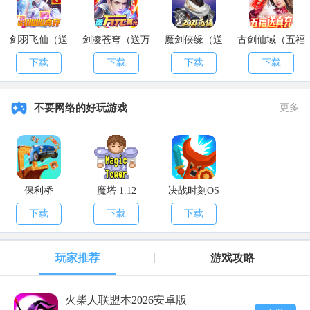
剑羽飞仙（送
剑凌苍穹（送万
魔剑侠缘（送
古剑仙域（五福
10000真充）
元真充）
2021充值）
送真充）
下载
下载
下载
下载
不要网络的好玩游戏
更多
保利桥
魔塔 1.12
决战时刻OS
下载
下载
下载
玩家推荐
游戏攻略
火柴人联盟本2026安卓版