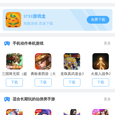
3733游戏盒
免费下载
海量游戏 高速下载
手机动作单机游戏
更多
三国将无双（超
勇敢者西游（大
龙珠真武道会3
火柴人战争2
神魔将版）
乱斗）
下载
下载
下载
下载
适合长期玩的仙侠类手游
更多