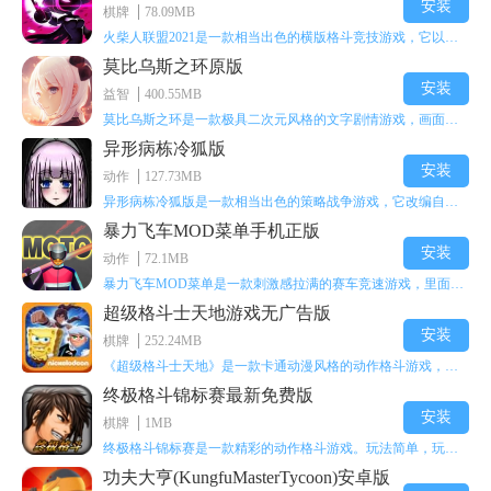
安装
棋牌
78.09MB
火柴人联盟2021是一款相当出色的横版格斗竞技游戏，它以火柴人形象高度还原了知名端游《英雄联盟》里的众多英雄。玩家能够自由挑选两名火柴人英雄开启自己的战斗秀，这里有着炫酷的技能特效和一流的打击感，感兴趣的话就快来体验火柴人联盟2021吧！
莫比乌斯之环原版
安装
益智
400.55MB
莫比乌斯之环是一款极具二次元风格的文字剧情游戏，画面达到动画级别的视觉效果，玩家将帮助游戏中的二次元少女达成心愿，感兴趣的玩家不妨来体验一下这款游戏！
异形病栋冷狐版
安装
动作
127.73MB
异形病栋冷狐版是一款相当出色的策略战争游戏，它改编自同名电影。玩家会进入一座遍布未知与恐惧的废弃病楼，探寻里面的秘密，揭开潜藏在黑暗里的真相。在游戏过程中，玩家要收集线索和道具，破解各种谜团，还要躲避或者对抗怪物。这款游戏支持中文字幕，能带来沉浸式的恐怖体验，很适合喜爱恐怖解谜的玩家。
暴力飞车MOD菜单手机正版
安装
动作
72.1MB
暴力飞车MOD菜单是一款刺激感拉满的赛车竞速游戏，里面有海量顶级超跑等着玩家去解锁和驾驶。游戏还加入了充满悬念的隐藏宝箱系统，打开宝箱能获得稀有道具、性能强化组件和特殊奖励，这些都能大大提高通关效率和竞技优势，玩起来紧张又爽快，沉浸感特别强。
超级格斗士天地游戏无广告版
安装
棋牌
252.24MB
《超级格斗士天地》是一款卡通动漫风格的动作格斗游戏，能瞬间点燃你的格斗激情，让你迅速热血沸腾。游戏里有海绵宝宝、超能小子、幻影丹尼等众多热门角色可供挑选，趣味性拉满，玩起来容易上瘾，绝对是打发无聊时光的绝佳选择。对这款游戏感兴趣的朋友，欢迎来天尚站体验~
终极格斗锦标赛最新免费版
安装
棋牌
1MB
终极格斗锦标赛是一款精彩的动作格斗游戏。玩法简单，玩家只需滑动手势，就能施展出华丽的史诗动作与超级连招。不断提升、升级你的战斗技能吧！欢迎前来体验！在原有基础上，操作体验进行了一定优化，玩家操作将更加简洁流畅，还能为角色添加特殊能力与招式。喜欢这类游戏的玩家可千万别错过！
功夫大亨(KungfuMasterTycoon)安卓版