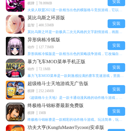
安装
棋牌
78.09MB
火柴人联盟2021是一款相当出色的横版格斗竞技游戏，它以火柴人形象高度还原了知名端游《英雄联盟》里的众多英雄。玩家能够自由挑选两名火柴人英雄开启自己的战斗秀，这里有着炫酷的技能特效和一流的打击感，感兴趣的话就快来体验火柴人联盟2021吧！
莫比乌斯之环原版
安装
益智
400.55MB
莫比乌斯之环是一款极具二次元风格的文字剧情游戏，画面达到动画级别的视觉效果，玩家将帮助游戏中的二次元少女达成心愿，感兴趣的玩家不妨来体验一下这款游戏！
异形病栋冷狐版
安装
动作
127.73MB
异形病栋冷狐版是一款相当出色的策略战争游戏，它改编自同名电影。玩家会进入一座遍布未知与恐惧的废弃病楼，探寻里面的秘密，揭开潜藏在黑暗里的真相。在游戏过程中，玩家要收集线索和道具，破解各种谜团，还要躲避或者对抗怪物。这款游戏支持中文字幕，能带来沉浸式的恐怖体验，很适合喜爱恐怖解谜的玩家。
暴力飞车MOD菜单手机正版
安装
动作
72.1MB
暴力飞车MOD菜单是一款刺激感拉满的赛车竞速游戏，里面有海量顶级超跑等着玩家去解锁和驾驶。游戏还加入了充满悬念的隐藏宝箱系统，打开宝箱能获得稀有道具、性能强化组件和特殊奖励，这些都能大大提高通关效率和竞技优势，玩起来紧张又爽快，沉浸感特别强。
超级格斗士天地游戏无广告版
安装
棋牌
252.24MB
《超级格斗士天地》是一款卡通动漫风格的动作格斗游戏，能瞬间点燃你的格斗激情，让你迅速热血沸腾。游戏里有海绵宝宝、超能小子、幻影丹尼等众多热门角色可供挑选，趣味性拉满，玩起来容易上瘾，绝对是打发无聊时光的绝佳选择。对这款游戏感兴趣的朋友，欢迎来天尚站体验~
终极格斗锦标赛最新免费版
安装
棋牌
1MB
终极格斗锦标赛是一款精彩的动作格斗游戏。玩法简单，玩家只需滑动手势，就能施展出华丽的史诗动作与超级连招。不断提升、升级你的战斗技能吧！欢迎前来体验！在原有基础上，操作体验进行了一定优化，玩家操作将更加简洁流畅，还能为角色添加特殊能力与招式。喜欢这类游戏的玩家可千万别错过！
功夫大亨(KungfuMasterTycoon)安卓版