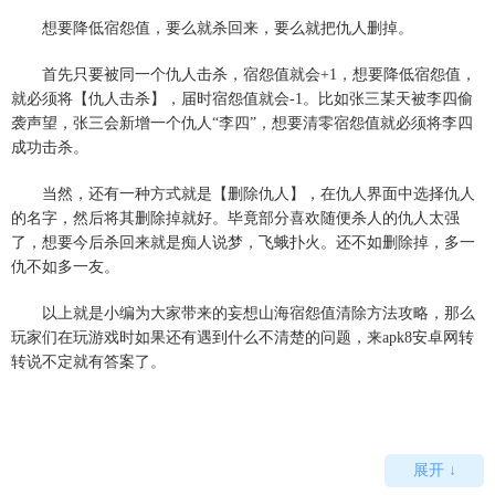
想要降低宿怨值，要么就杀回来，要么就把仇人删掉。
首先只要被同一个仇人击杀，宿怨值就会+1，想要降低宿怨值，
就必须将【仇人击杀】，届时宿怨值就会-1。比如张三某天被李四偷
袭声望，张三会新增一个仇人“李四”，想要清零宿怨值就必须将李四
成功击杀。
当然，还有一种方式就是【删除仇人】，在仇人界面中选择仇人
的名字，然后将其删除掉就好。毕竟部分喜欢随便杀人的仇人太强
了，想要今后杀回来就是痴人说梦，飞蛾扑火。还不如删除掉，多一
仇不如多一友。
以上就是小编为大家带来的妄想山海宿怨值清除方法攻略，那么
玩家们在玩游戏时如果还有遇到什么不清楚的问题，来apk8安卓网转
转说不定就有答案了。
展开 ↓