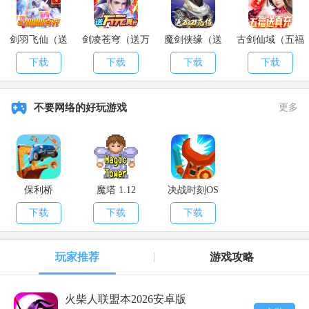
剑羽飞仙（送
剑凌苍穹（送万
魔剑侠缘（送
古剑仙域（五福
10000真充）
元真充）
2021充值）
送真充）
下载
下载
下载
下载
不要网络的好玩游戏
更多
保利桥
魔塔 1.12
决战时刻OS
下载
下载
下载
玩家推荐
游戏攻略
火柴人联盟本2026安卓版