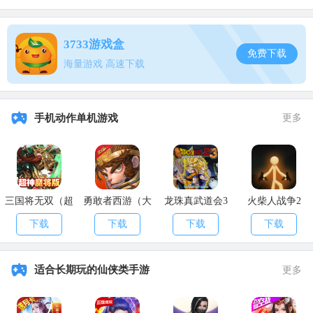
3733游戏盒
免费下载
海量游戏 高速下载
手机动作单机游戏
更多
三国将无双（超
勇敢者西游（大
龙珠真武道会3
火柴人战争2
神魔将版）
乱斗）
下载
下载
下载
下载
适合长期玩的仙侠类手游
更多