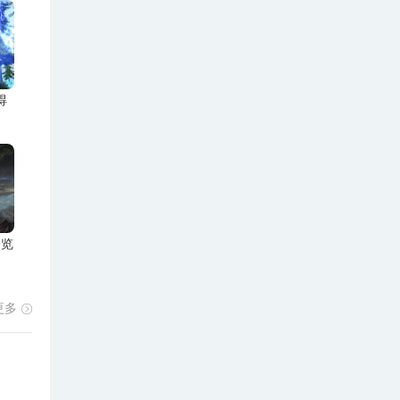
得
一览
更多