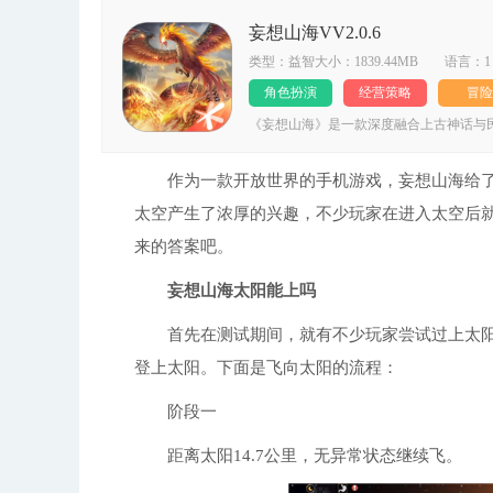
妄想山海VV2.0.6
类型：益智大小：1839.44MB 语言：1
角色扮演
经营策略
冒险
《妄想山海》是一款深度融合上古神话与
领用户踏入神秘的远古天地，亲身领略中
神兽异闻，都能带来前所未有的真实互动体
海》官服是腾讯推出的国风开放世界RP
作为一款开放世界的手机游戏，妄想山海给了
玩家将以修仙者的身份，在精致唯美的国
太空产生了浓厚的兴趣，不少玩家在进入太空后就
的战斗风格与技能设定，而击败并收服传
1.整合《山海经》里的奇珍异兽、山川地
来的答案吧。
方面，能够让玩家分享彼此的探险经历和心
多元形式的内容呈现，便于用户随时深入领
的眼动追踪技术，带来更自然流畅的操作体
妄想山海太阳能上吗
景间自由穿梭。 3.丰富的NPC互动机制
度自由的角色定制系统，无论是外观还是装
首先在测试期间，就有不少玩家尝试过上太阳
垠的无缝地图与动态天气系统相互配合，打
抗等多重玩法，并且支持多种武器切换战斗
登上太阳。下面是飞向太阳的流程：
战体验。 4、开放世界的家园系统，使玩
热血澎湃的修真征程随时开启，每一场战斗
等待着探索，将带来前所未有的对决快感；
阶段一
长与升级； 4、万人同屏激战场面宏大，
藏角色，玩法内容丰富多样； 6、东方古
距离太阳14.7公里，无异常状态继续飞。
味。 妄想山海玩家评论 这个山海世界辽
间。初入这片天地，当务之急是寻得一处