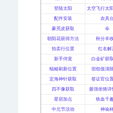
登陆太阳
太空飞行太
配件安装
农具
豪兕皮获取
伞
朝阳花获得方法
秋分丰
拍卖行位置
红名解
新手侍宠
白金矿获
蝠鲼刷新位置
宿怨值清
定海神针获取
签证官位
四不像获取
最强坐骑详
星宿加点
铁血千
中元节活动
神谕