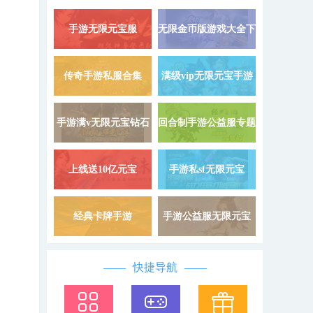
手游无限元宝服
无限金币版游戏大全下
详情 »
9999999
载
传奇手游私服合集
满级vip无限元宝手游
详情 »
手游满v无限元宝钻石
回合制手游公益服专题
详情 »
上线送10亿元宝
手游私sf无限元宝
详情 »
经典卡牌手游
手游公益服无限元宝
详情 »
快捷导航