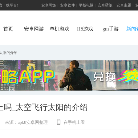
游戏下载平台!
安卓网游
|
安卓软件
|
平板电脑
|
安卓壁纸
|
安卓主题
|
首页
安卓网游
单机游戏
H5游戏
gm手游
新闻
太阳的介绍
上吗_太空飞行太阳的介绍
来源：
apk8安卓网整理
在手机上看