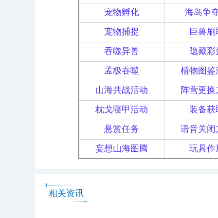
宠物孵化
海岛争
宠物捕捉
巨兽刷
吞噬异兽
隐藏彩
孟极吞噬
植物图鉴
山海共战活动
阵营更换
枕戈寝甲活动
装备获
悬赏任务
语音关闭
妄想山海图腾
玩具作
相关资讯