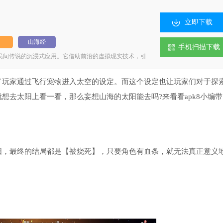
立即下载
山海经
手机扫描下载
民间传说的沉浸式应用。它借助前沿的虚拟现实技术，引
国传统文化的独特魅力。无论是探寻山川秘境，还是了解
验，诚邀各位玩家前来探索。 妄想山海介绍 《妄想山
G游戏，以《山海经》为背景构建了壮阔的上古洪荒世界。
玩家通过飞行宠物进入太空的设定。而这个设定也让玩家们对于探
风场景中开启冒险。游戏职业体系丰富，各门派均有独特
想去太阳上看一看，那么妄想山海的太阳能去吗?来看看apk8小编带
说中的神兽，是提升自身战力的关键方式。 妄想山海特色
貌及神话传说，搭建起系统的上古世界体系。 2.社交功能
得体会，从而提升互动的趣味性。 3.提供图文、视频等
略中华古老文明的魅力。 妄想山海亮点 1.支持VR设备
验。 2.角色控制机制灵活便捷，借助手柄就能在各个场
，使得每一次对话都有机会开启全新的剧情篇章。 4.拥有高
备，都能进行个性化的调整。 妄想山海玩法 1、广阔无
，最终的结局都是【被烧死】，只要角色有血条，就无法真正意义
造出沉浸式的真实探索氛围。 2、融合建造、生存、对
。 3、优化移动端专属战斗机制，带来快节奏的攻防对
家能够自由打造专属于自己的栖息地。 妄想山海优势 1、
都将带来别样的视觉冲击； 2、辽阔无边的仙域大陆正
 3、挑战副本能够快速获取资源材料，帮助角色快速成
令人热血澎湃； 5、在仙侠天地间自由探索，解锁更多隐
风场景设计精美绝伦，处处彰显着浓郁的中国传统美学韵
阔得仿佛没有尽头，要想踏遍每一寸土地都得耗费大量时
安全的栖身之所。这里处处暗藏危机，稍有疏忽便可能陷