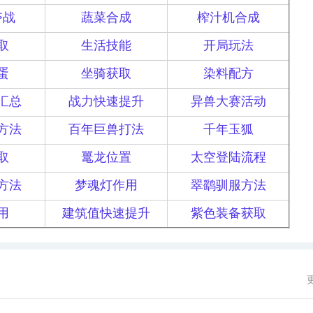
夺战
蔬菜合成
榨汁机合成
取
生活技能
开局玩法
蛋
坐骑获取
染料配方
汇总
战力快速提升
异兽大赛活动
方法
百年巨兽打法
千年玉狐
取
鼍龙位置
太空登陆流程
方法
梦魂灯作用
翠鹞驯服方法
用
建筑值快速提升
紫色装备获取