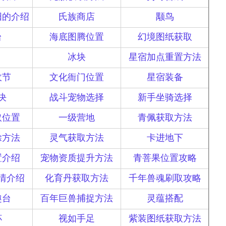
阳的介绍
氏族商店
颙鸟
台
海底图腾位置
幻境图纸获取
冰块
星宿加点重置方法
收节
文化衙门位置
星宿装备
决
战斗宠物选择
新手坐骑选择
取位置
一级营地
青佩获取方法
除方法
灵气获取方法
卡进地下
置介绍
宠物资质提升方法
青菩果位置攻略
情介绍
化育丹获取方法
千年兽魂刷取攻略
趣台
百年巨兽捕捉方法
灵蕴搭配
杯
视如手足
紫装图纸获取方法