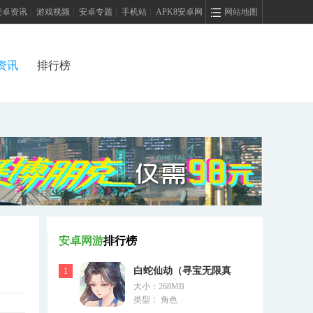
安卓资讯
|
游戏视频
|
安卓专题
|
手机站
|
APK8安卓网
网站地图
资讯
排行榜
安卓网游
排行榜
白蛇仙劫（寻宝无限真
1
大小：268MB
充）
类型： 角色