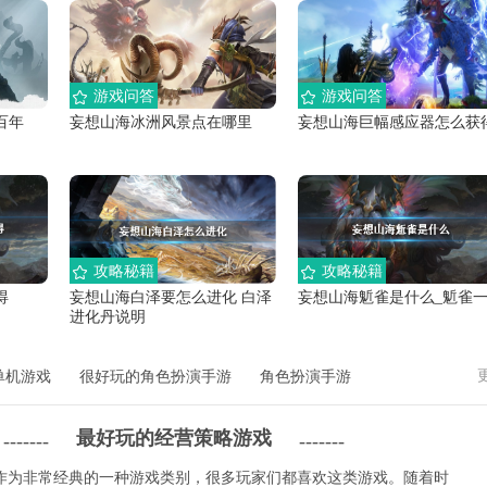
游戏问答
游戏问答
百年
妄想山海冰洲风景点在哪里
妄想山海巨幅感应器怎么获
攻略秘籍
攻略秘籍
得
妄想山海白泽要怎么进化 白泽
妄想山海鬿雀是什么_鬿雀
进化丹说明
单机游戏
很好玩的角色扮演手游
角色扮演手游
最好玩的经营策略游戏
-------
-------
作为非常经典的一种游戏类别，很多玩家们都喜欢这类游戏。随着时