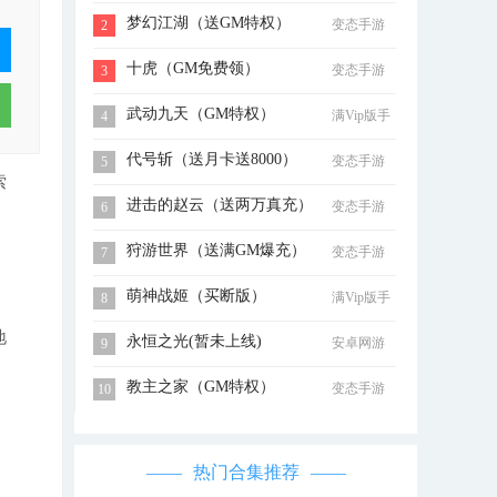
梦幻江湖（送GM特权）
变态手游
2
十虎（GM免费领）
变态手游
3
武动九天（GM特权）
满Vip版手
4
游
代号斩（送月卡送8000）
变态手游
5
索
进击的赵云（送两万真充）
变态手游
6
狩游世界（送满GM爆充）
变态手游
7
萌神战姬（买断版）
满Vip版手
8
游
地
永恒之光(暂未上线)
安卓网游
9
教主之家（GM特权）
变态手游
10
热门合集推荐