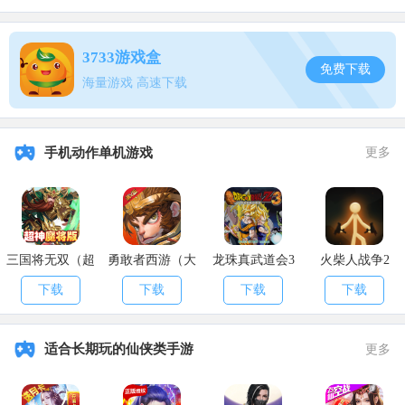
3733游戏盒
免费下载
3、活动赠送
：一些元胎也会作为活动奖励赠送，强度外观一般。
海量游戏 高速下载
手机动作单机游戏
更多
三国将无双（超
勇敢者西游（大
龙珠真武道会3
火柴人战争2
神魔将版）
乱斗）
下载
下载
下载
下载
言归正传，元胎获取途径较为广泛，基本都是捡来或者捕捉附送
的。建议到手的蛋都去孵化一下，运气好没准可以弄出一个极品资质
的宠物。虽然也有寿命，但对游戏体验的提升是实打实的。
适合长期玩的仙侠类手游
更多
以上就是本期
APK8
小编为各位小伙伴们带来的攻略了，希望大家
能够喜欢哦。来
APK8安卓网
，你想玩的游戏全都在这里。