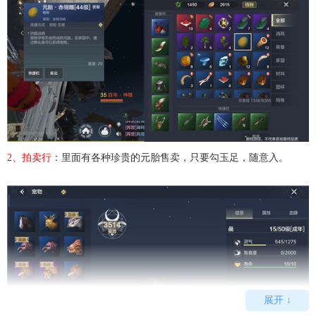
2、拍卖行
：里面有各种珍贵的元胎售卖，只要勾玉足，随意入。
展开 ↓