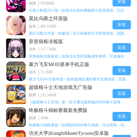
安装
棋牌
78.09MB
火柴人联盟2021是一款相当出色的横版格斗竞技游戏，它以火柴人形象高度还原了知名端游《英雄联盟》里的众多英雄。玩家能够自由挑选两名火柴人英雄开启自己的战斗秀，这里有着炫酷的技能特效和一流的打击感，感兴趣的话就快来体验火柴人联盟2021吧！
莫比乌斯之环原版
安装
益智
400.55MB
莫比乌斯之环是一款极具二次元风格的文字剧情游戏，画面达到动画级别的视觉效果，玩家将帮助游戏中的二次元少女达成心愿，感兴趣的玩家不妨来体验一下这款游戏！
异形病栋冷狐版
安装
动作
127.73MB
异形病栋冷狐版是一款相当出色的策略战争游戏，它改编自同名电影。玩家会进入一座遍布未知与恐惧的废弃病楼，探寻里面的秘密，揭开潜藏在黑暗里的真相。在游戏过程中，玩家要收集线索和道具，破解各种谜团，还要躲避或者对抗怪物。这款游戏支持中文字幕，能带来沉浸式的恐怖体验，很适合喜爱恐怖解谜的玩家。
暴力飞车MOD菜单手机正版
安装
动作
72.1MB
暴力飞车MOD菜单是一款刺激感拉满的赛车竞速游戏，里面有海量顶级超跑等着玩家去解锁和驾驶。游戏还加入了充满悬念的隐藏宝箱系统，打开宝箱能获得稀有道具、性能强化组件和特殊奖励，这些都能大大提高通关效率和竞技优势，玩起来紧张又爽快，沉浸感特别强。
超级格斗士天地游戏无广告版
安装
棋牌
252.24MB
《超级格斗士天地》是一款卡通动漫风格的动作格斗游戏，能瞬间点燃你的格斗激情，让你迅速热血沸腾。游戏里有海绵宝宝、超能小子、幻影丹尼等众多热门角色可供挑选，趣味性拉满，玩起来容易上瘾，绝对是打发无聊时光的绝佳选择。对这款游戏感兴趣的朋友，欢迎来天尚站体验~
终极格斗锦标赛最新免费版
安装
棋牌
1MB
终极格斗锦标赛是一款精彩的动作格斗游戏。玩法简单，玩家只需滑动手势，就能施展出华丽的史诗动作与超级连招。不断提升、升级你的战斗技能吧！欢迎前来体验！在原有基础上，操作体验进行了一定优化，玩家操作将更加简洁流畅，还能为角色添加特殊能力与招式。喜欢这类游戏的玩家可千万别错过！
功夫大亨(KungfuMasterTycoon)安卓版