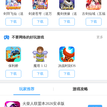
剑羽飞仙（送
剑凌苍穹（送万
魔剑侠缘（送
古剑仙域（五福
10000真充）
元真充）
2021充值）
送真充）
下载
下载
下载
下载
不要网络的好玩游戏
更多
保利桥
魔塔 1.12
决战时刻OS
下载
下载
下载
玩家推荐
游戏攻略
火柴人联盟本2026安卓版