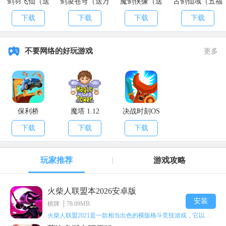
剑羽飞仙（送
剑凌苍穹（送万
魔剑侠缘（送
古剑仙域（五福
10000真充）
元真充）
2021充值）
送真充）
下载
下载
下载
下载
不要网络的好玩游戏
更多
保利桥
魔塔 1.12
决战时刻OS
下载
下载
下载
玩家推荐
游戏攻略
火柴人联盟本2026安卓版
安装
棋牌
78.09MB
火柴人联盟2021是一款相当出色的横版格斗竞技游戏，它以火柴人形象高度还原了知名端游《英雄联盟》里的众多英雄。玩家能够自由挑选两名火柴人英雄开启自己的战斗秀，这里有着炫酷的技能特效和一流的打击感，感兴趣的话就快来体验火柴人联盟2021吧！