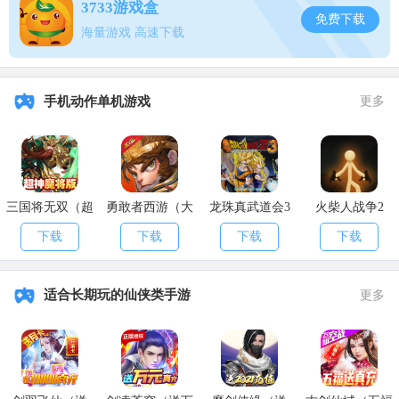
3733游戏盒
免费下载
海量游戏 高速下载
手机动作单机游戏
更多
三国将无双（超
勇敢者西游（大
龙珠真武道会3
火柴人战争2
神魔将版）
乱斗）
下载
下载
下载
下载
适合长期玩的仙侠类手游
更多