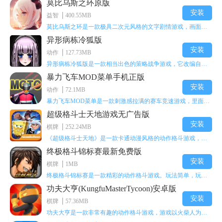
莫比乌斯之环原版
安装
益智
400.55MB
莫比乌斯之环是一款极具二次元风格的文字剧情游戏，画面达到动画级别的视觉效果，玩家将帮助游戏中的二次元少女达成心愿，感兴趣的玩家不妨来体验一下这款游戏！
异形病栋冷狐版
安装
动作
127.73MB
异形病栋冷狐版是一款相当出色的策略战争游戏，它改编自同名电影。玩家会进入一座遍布未知与恐惧的废弃病楼，探寻里面的秘密，揭开潜藏在黑暗里的真相。在游戏过程中，玩家要收集线索和道具，破解各种谜团，还要躲避或者对抗怪物。这款游戏支持中文字幕，能带来沉浸式的恐怖体验，很适合喜爱恐怖解谜的玩家。
暴力飞车MOD菜单手机正版
安装
动作
72.1MB
暴力飞车MOD菜单是一款刺激感拉满的赛车竞速游戏，里面有海量顶级超跑等着玩家去解锁和驾驶。游戏还加入了充满悬念的隐藏宝箱系统，打开宝箱能获得稀有道具、性能强化组件和特殊奖励，这些都能大大提高通关效率和竞技优势，玩起来紧张又爽快，沉浸感特别强。
超级格斗士天地游戏无广告版
安装
棋牌
252.24MB
《超级格斗士天地》是一款卡通动漫风格的动作格斗游戏，能瞬间点燃你的格斗激情，让你迅速热血沸腾。游戏里有海绵宝宝、超能小子、幻影丹尼等众多热门角色可供挑选，趣味性拉满，玩起来容易上瘾，绝对是打发无聊时光的绝佳选择。对这款游戏感兴趣的朋友，欢迎来天尚站体验~
终极格斗锦标赛最新免费版
安装
棋牌
1MB
终极格斗锦标赛是一款精彩的动作格斗游戏。玩法简单，玩家只需滑动手势，就能施展出华丽的史诗动作与超级连招。不断提升、升级你的战斗技能吧！欢迎前来体验！在原有基础上，操作体验进行了一定优化，玩家操作将更加简洁流畅，还能为角色添加特殊能力与招式。喜欢这类游戏的玩家可千万别错过！
功夫大亨(KungfuMasterTycoon)安卓版
安装
棋牌
57.36MB
功夫大亨是一款非常有趣的动作格斗游戏，游戏以火柴人为角色形象，不同职业的角色都拥有独特的特殊效果。玩家可以选择自己喜爱的角色挑战关卡，在关卡中通过施展连续特技来消灭怪物。游戏有着精彩的战斗方式和炫酷的特效，喜欢这类游戏的玩家快来体验功夫大亨吧！