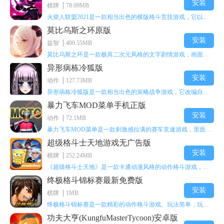
安装
棋牌
78.09MB
火柴人联盟2021是一款相当出色的横版格斗竞技游戏，它以火柴人形象高度还原了知名端游《英雄联盟》里的众多英雄。玩家能够自由挑选两名火柴人英雄开启自己的战斗秀，这里有着炫酷的技能特效和一流的打击感，感兴趣的话就快来体验火柴人联盟2021吧！
莫比乌斯之环原版
安装
益智
400.55MB
莫比乌斯之环是一款极具二次元风格的文字剧情游戏，画面达到动画级别的视觉效果，玩家将帮助游戏中的二次元少女达成心愿，感兴趣的玩家不妨来体验一下这款游戏！
异形病栋冷狐版
安装
动作
127.73MB
异形病栋冷狐版是一款相当出色的策略战争游戏，它改编自同名电影。玩家会进入一座遍布未知与恐惧的废弃病楼，探寻里面的秘密，揭开潜藏在黑暗里的真相。在游戏过程中，玩家要收集线索和道具，破解各种谜团，还要躲避或者对抗怪物。这款游戏支持中文字幕，能带来沉浸式的恐怖体验，很适合喜爱恐怖解谜的玩家。
暴力飞车MOD菜单手机正版
安装
动作
72.1MB
暴力飞车MOD菜单是一款刺激感拉满的赛车竞速游戏，里面有海量顶级超跑等着玩家去解锁和驾驶。游戏还加入了充满悬念的隐藏宝箱系统，打开宝箱能获得稀有道具、性能强化组件和特殊奖励，这些都能大大提高通关效率和竞技优势，玩起来紧张又爽快，沉浸感特别强。
超级格斗士天地游戏无广告版
安装
棋牌
252.24MB
《超级格斗士天地》是一款卡通动漫风格的动作格斗游戏，能瞬间点燃你的格斗激情，让你迅速热血沸腾。游戏里有海绵宝宝、超能小子、幻影丹尼等众多热门角色可供挑选，趣味性拉满，玩起来容易上瘾，绝对是打发无聊时光的绝佳选择。对这款游戏感兴趣的朋友，欢迎来天尚站体验~
终极格斗锦标赛最新免费版
安装
棋牌
1MB
终极格斗锦标赛是一款精彩的动作格斗游戏。玩法简单，玩家只需滑动手势，就能施展出华丽的史诗动作与超级连招。不断提升、升级你的战斗技能吧！欢迎前来体验！在原有基础上，操作体验进行了一定优化，玩家操作将更加简洁流畅，还能为角色添加特殊能力与招式。喜欢这类游戏的玩家可千万别错过！
功夫大亨(KungfuMasterTycoon)安卓版