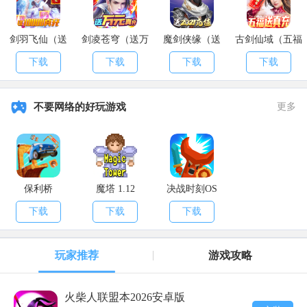
剑羽飞仙（送
剑凌苍穹（送万
魔剑侠缘（送
古剑仙域（五福
10000真充）
元真充）
2021充值）
送真充）
下载
下载
下载
下载
5、记得路过景点拍照哦。
6、图腾刷币和图纸，团体作战噢耶。
不要网络的好玩游戏
更多
7、休闲玩家点生活里的价值高的物品升，建议主攻一项。
以上就是本期
APK8
小编为各位小伙伴们带来的攻略了，希望大家
能够喜欢哦。来
APK8安卓网
，你想玩的游戏全都在这里。
保利桥
魔塔 1.12
决战时刻OS
下载
下载
下载
玩家推荐
游戏攻略
火柴人联盟本2026安卓版