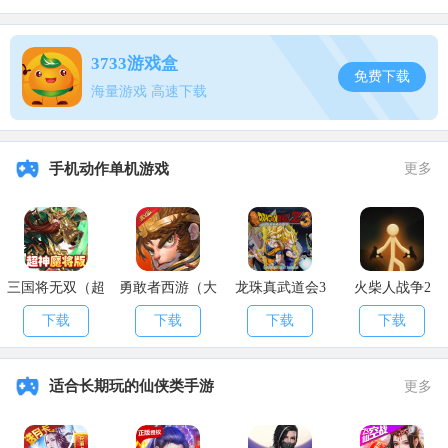
3733游戏盒
免费下载
海量游戏 高速下载
4、卡boss，赶紧加入团体，不然一个人前期只能肝材料，boss别
想。我们氏族有专属战斗人员，装备优先战斗人员，然后他们不会建
手机动作单机游戏
更多
家，随身携带核心，打boss的时候跑到boss边上把核心建在哪里，然后
用墙直线往上盖，盖到boss的1.5-2倍高，再来几个地板，建议两排
*4，然后你就卡在那里干boss就行了，蚊子团体作战也行，利用景物
(高的石柱)也可以卡着打。
三国将无双（超
勇敢者西游（大
龙珠真武道会3
火柴人战争2
神魔将版）
乱斗）
下载
下载
下载
下载
适合长期玩的仙侠类手游
更多