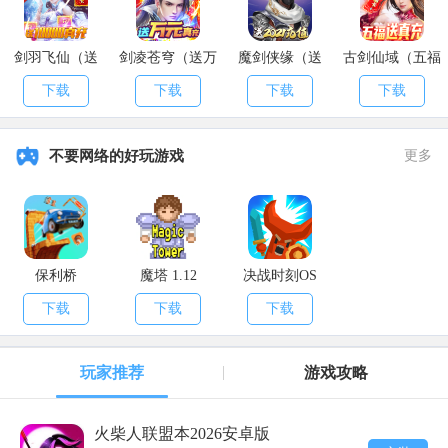
剑羽飞仙（送
剑凌苍穹（送万
魔剑侠缘（送
古剑仙域（五福
10000真充）
元真充）
2021充值）
送真充）
下载
下载
下载
下载
不要网络的好玩游戏
更多
【活动奖励】
保利桥
魔塔 1.12
决战时刻OS
注意，活动奖励均为所有社区共享。
下载
下载
下载
我们将选出15只“兽中之最”，并为它们的主人分别送上50Q币的奖
励。
玩家推荐
游戏攻略
注意，“兽中之最”可以是最美、最丑、最炫酷、最奇异、最奇葩
等等，只要你能展现出你的异兽的特点，就有机会获奖哦。
火柴人联盟本2026安卓版