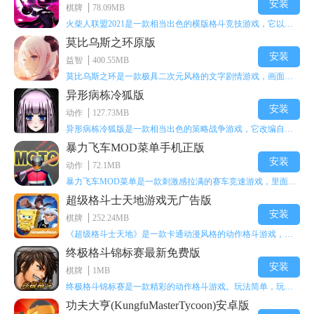
以上就是本期
APK8
小编为各位小伙伴们带来的攻略了，希望大家
安装
棋牌
78.09MB
能够喜欢哦。来
APK8安卓网
，你想玩的游戏全都在这里。
火柴人联盟2021是一款相当出色的横版格斗竞技游戏，它以火柴人形象高度还原了知名端游《英雄联盟》里的众多英雄。玩家能够自由挑选两名火柴人英雄开启自己的战斗秀，这里有着炫酷的技能特效和一流的打击感，感兴趣的话就快来体验火柴人联盟2021吧！
莫比乌斯之环原版
安装
益智
400.55MB
莫比乌斯之环是一款极具二次元风格的文字剧情游戏，画面达到动画级别的视觉效果，玩家将帮助游戏中的二次元少女达成心愿，感兴趣的玩家不妨来体验一下这款游戏！
异形病栋冷狐版
安装
动作
127.73MB
异形病栋冷狐版是一款相当出色的策略战争游戏，它改编自同名电影。玩家会进入一座遍布未知与恐惧的废弃病楼，探寻里面的秘密，揭开潜藏在黑暗里的真相。在游戏过程中，玩家要收集线索和道具，破解各种谜团，还要躲避或者对抗怪物。这款游戏支持中文字幕，能带来沉浸式的恐怖体验，很适合喜爱恐怖解谜的玩家。
暴力飞车MOD菜单手机正版
安装
动作
72.1MB
暴力飞车MOD菜单是一款刺激感拉满的赛车竞速游戏，里面有海量顶级超跑等着玩家去解锁和驾驶。游戏还加入了充满悬念的隐藏宝箱系统，打开宝箱能获得稀有道具、性能强化组件和特殊奖励，这些都能大大提高通关效率和竞技优势，玩起来紧张又爽快，沉浸感特别强。
超级格斗士天地游戏无广告版
安装
棋牌
252.24MB
《超级格斗士天地》是一款卡通动漫风格的动作格斗游戏，能瞬间点燃你的格斗激情，让你迅速热血沸腾。游戏里有海绵宝宝、超能小子、幻影丹尼等众多热门角色可供挑选，趣味性拉满，玩起来容易上瘾，绝对是打发无聊时光的绝佳选择。对这款游戏感兴趣的朋友，欢迎来天尚站体验~
终极格斗锦标赛最新免费版
安装
棋牌
1MB
终极格斗锦标赛是一款精彩的动作格斗游戏。玩法简单，玩家只需滑动手势，就能施展出华丽的史诗动作与超级连招。不断提升、升级你的战斗技能吧！欢迎前来体验！在原有基础上，操作体验进行了一定优化，玩家操作将更加简洁流畅，还能为角色添加特殊能力与招式。喜欢这类游戏的玩家可千万别错过！
功夫大亨(KungfuMasterTycoon)安卓版