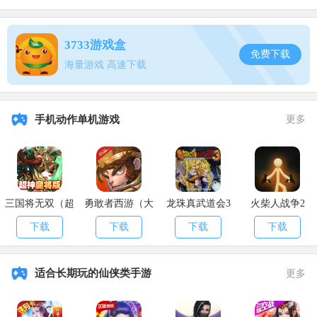
3733游戏盒
免费下载
海量游戏 高速下载
手机动作单机游戏
更多
【活动规则】
1)玩家可以投稿多份作品，但单次活动每位玩家仅限一次获奖，
合作作品请指定一个账号投稿，请勿一稿多投。
三国将无双（超
勇敢者西游（大
龙珠真武道会3
火柴人战争2
神魔将版）
乱斗）
下载
下载
下载
下载
2)投稿作品必须为本人原创，搬运、微改、代投他人作品、往期
测试内容均不能参加。
适合长期玩的仙侠类手游
更多
3)内容涉及相关规定、政策所限制的题材，或使用其他过度猎
奇、违规、争议性等素材的投稿作品不予通过。