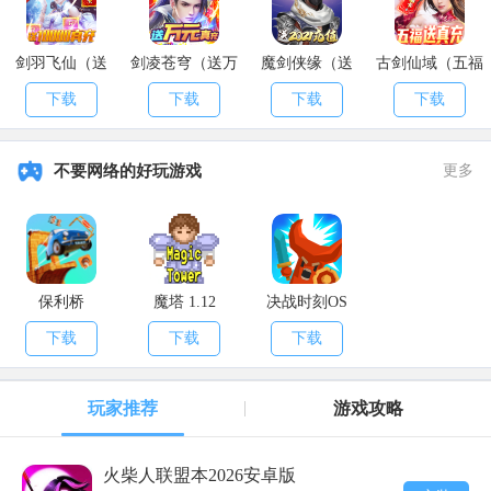
贝币不充足的，其5不能接，运气不好，1个小时，你也就打5.6个
异兽物品。
剑羽飞仙（送
剑凌苍穹（送万
魔剑侠缘（送
古剑仙域（五福
10000真充）
元真充）
2021充值）
送真充）
指定小动物别接，运气不好，你挖3组材料可能都不出你要的动
下载
下载
下载
下载
物。
你得不到的东西别接，接之前，点开合成，看看自己能不能做。
不要网络的好玩游戏
更多
保利桥
魔塔 1.12
决战时刻OS
下载
下载
下载
玩家推荐
游戏攻略
悬赏任务怎么交?
火柴人联盟本2026安卓版