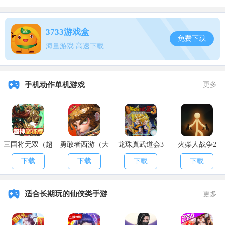
其四，乱七八糟的，比如让你上交便便，在沙漠百年千年附近就
有
3733游戏盒
免费下载
其五，异兽材料，这个不建议萌新接取，原因是因为贵，但是大
海量游戏 高速下载
佬完全可以接，最效率的，比如异兽牙，异兽角之类的，貔貅台1000
贝币5个，买来交，很快。
手机动作单机游戏
更多
三国将无双（超
勇敢者西游（大
龙珠真武道会3
火柴人战争2
神魔将版）
乱斗）
下载
下载
下载
下载
适合长期玩的仙侠类手游
更多
千万别接系列: