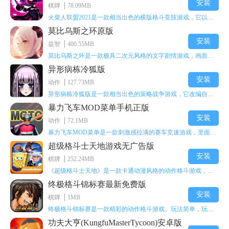
安装
棋牌
78.09MB
点开你的任务栏，找到你的悬赏任务，点一下，右边会有个交
火柴人联盟2021是一款相当出色的横版格斗竞技游戏，它以火柴人形象高度还原了知名端游《英雄联盟》里的众多英雄。玩家能够自由挑选两名火柴人英雄开启自己的战斗秀，这里有着炫酷的技能特效和一流的打击感，感兴趣的话就快来体验火柴人联盟2021吧！
付。
莫比乌斯之环原版
安装
以上就是本期
APK8
小编为各位小伙伴们带来的攻略了，希望大家
益智
400.55MB
能够喜欢哦。来
APK8安卓网
，你想玩的游戏全都在这里。
莫比乌斯之环是一款极具二次元风格的文字剧情游戏，画面达到动画级别的视觉效果，玩家将帮助游戏中的二次元少女达成心愿，感兴趣的玩家不妨来体验一下这款游戏！
异形病栋冷狐版
安装
动作
127.73MB
异形病栋冷狐版是一款相当出色的策略战争游戏，它改编自同名电影。玩家会进入一座遍布未知与恐惧的废弃病楼，探寻里面的秘密，揭开潜藏在黑暗里的真相。在游戏过程中，玩家要收集线索和道具，破解各种谜团，还要躲避或者对抗怪物。这款游戏支持中文字幕，能带来沉浸式的恐怖体验，很适合喜爱恐怖解谜的玩家。
暴力飞车MOD菜单手机正版
安装
动作
72.1MB
暴力飞车MOD菜单是一款刺激感拉满的赛车竞速游戏，里面有海量顶级超跑等着玩家去解锁和驾驶。游戏还加入了充满悬念的隐藏宝箱系统，打开宝箱能获得稀有道具、性能强化组件和特殊奖励，这些都能大大提高通关效率和竞技优势，玩起来紧张又爽快，沉浸感特别强。
超级格斗士天地游戏无广告版
安装
棋牌
252.24MB
《超级格斗士天地》是一款卡通动漫风格的动作格斗游戏，能瞬间点燃你的格斗激情，让你迅速热血沸腾。游戏里有海绵宝宝、超能小子、幻影丹尼等众多热门角色可供挑选，趣味性拉满，玩起来容易上瘾，绝对是打发无聊时光的绝佳选择。对这款游戏感兴趣的朋友，欢迎来天尚站体验~
终极格斗锦标赛最新免费版
安装
棋牌
1MB
终极格斗锦标赛是一款精彩的动作格斗游戏。玩法简单，玩家只需滑动手势，就能施展出华丽的史诗动作与超级连招。不断提升、升级你的战斗技能吧！欢迎前来体验！在原有基础上，操作体验进行了一定优化，玩家操作将更加简洁流畅，还能为角色添加特殊能力与招式。喜欢这类游戏的玩家可千万别错过！
功夫大亨(KungfuMasterTycoon)安卓版