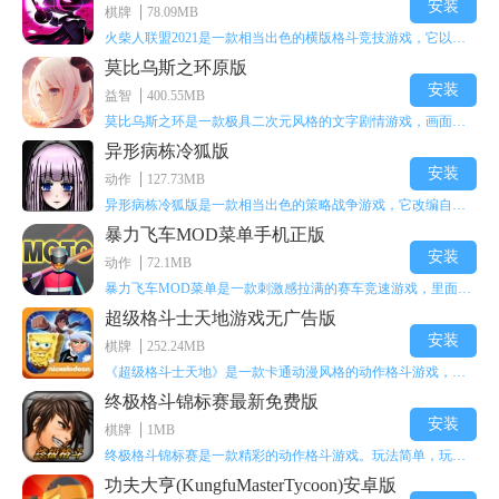
安装
棋牌
78.09MB
火柴人联盟2021是一款相当出色的横版格斗竞技游戏，它以火柴人形象高度还原了知名端游《英雄联盟》里的众多英雄。玩家能够自由挑选两名火柴人英雄开启自己的战斗秀，这里有着炫酷的技能特效和一流的打击感，感兴趣的话就快来体验火柴人联盟2021吧！
莫比乌斯之环原版
安装
益智
400.55MB
莫比乌斯之环是一款极具二次元风格的文字剧情游戏，画面达到动画级别的视觉效果，玩家将帮助游戏中的二次元少女达成心愿，感兴趣的玩家不妨来体验一下这款游戏！
异形病栋冷狐版
安装
动作
127.73MB
异形病栋冷狐版是一款相当出色的策略战争游戏，它改编自同名电影。玩家会进入一座遍布未知与恐惧的废弃病楼，探寻里面的秘密，揭开潜藏在黑暗里的真相。在游戏过程中，玩家要收集线索和道具，破解各种谜团，还要躲避或者对抗怪物。这款游戏支持中文字幕，能带来沉浸式的恐怖体验，很适合喜爱恐怖解谜的玩家。
暴力飞车MOD菜单手机正版
安装
动作
72.1MB
暴力飞车MOD菜单是一款刺激感拉满的赛车竞速游戏，里面有海量顶级超跑等着玩家去解锁和驾驶。游戏还加入了充满悬念的隐藏宝箱系统，打开宝箱能获得稀有道具、性能强化组件和特殊奖励，这些都能大大提高通关效率和竞技优势，玩起来紧张又爽快，沉浸感特别强。
超级格斗士天地游戏无广告版
安装
棋牌
252.24MB
《超级格斗士天地》是一款卡通动漫风格的动作格斗游戏，能瞬间点燃你的格斗激情，让你迅速热血沸腾。游戏里有海绵宝宝、超能小子、幻影丹尼等众多热门角色可供挑选，趣味性拉满，玩起来容易上瘾，绝对是打发无聊时光的绝佳选择。对这款游戏感兴趣的朋友，欢迎来天尚站体验~
终极格斗锦标赛最新免费版
安装
棋牌
1MB
终极格斗锦标赛是一款精彩的动作格斗游戏。玩法简单，玩家只需滑动手势，就能施展出华丽的史诗动作与超级连招。不断提升、升级你的战斗技能吧！欢迎前来体验！在原有基础上，操作体验进行了一定优化，玩家操作将更加简洁流畅，还能为角色添加特殊能力与招式。喜欢这类游戏的玩家可千万别错过！
功夫大亨(KungfuMasterTycoon)安卓版