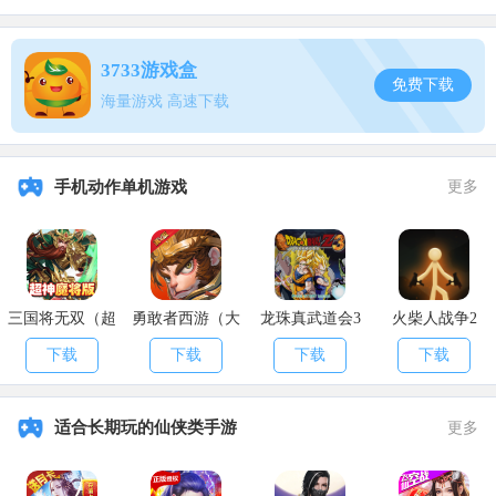
三、宠物升级攻略
3733游戏盒
免费下载
宠物升级同样靠灵气，宠物获取灵气的方式有以下几种：
海量游戏 高速下载
1.宠物会自动消耗饱食度获得灵气(无论主人是否在线)。旅者可以
先把宠物喂饱再下线，这样宠物可以自己获得灵气。
手机动作单机游戏
更多
2.主人击杀怪物时，宠物会额外获得一部分灵气。平常旅者召唤
宠物代步时，它也会获得灵气。
3.宠物吞噬时，目标等级越高提供的灵气越高。
三国将无双（超
勇敢者西游（大
龙珠真武道会3
火柴人战争2
4.给宠物喂食识聪丹(立刻获得5000灵气)或通慧丹(立刻获得10000
神魔将版）
乱斗）
灵气)
下载
下载
下载
下载
以上就是APK8小编带给大家的
妄想山海白泽进化丹说明
的全部内
容，希望能够帮到大家。
适合长期玩的仙侠类手游
更多