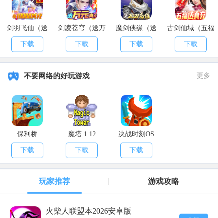
剑羽飞仙（送
剑凌苍穹（送万
魔剑侠缘（送
古剑仙域（五福
10000真充）
元真充）
2021充值）
送真充）
下载
下载
下载
下载
不要网络的好玩游戏
更多
保利桥
魔塔 1.12
决战时刻OS
下载
下载
下载
玩家推荐
游戏攻略
火柴人联盟本2026安卓版