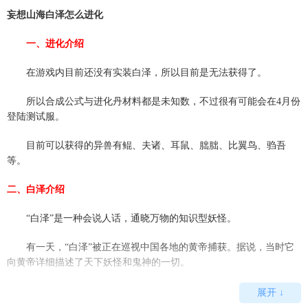
妄想山海白泽怎么进化
一、进化介绍
在游戏内目前还没有实装白泽，所以目前是无法获得了。
所以合成公式与进化丹材料都是未知数，不过很有可能会在4月份
登陆测试服。
目前可以获得的异兽有鲲、夫诸、耳鼠、朏朏、比翼鸟、驺吾
等。
二、白泽介绍
“白泽”是一种会说人话，通晓万物的知识型妖怪。
有一天，“白泽”被正在巡视中国各地的黄帝捕获。据说，当时它
向黄帝详细描述了天下妖怪和鬼神的一切。
黄帝命令家臣将“白泽”所描述的妖怪鬼神，一个一个地画成图
展开 ↓
画，以昭示国人。