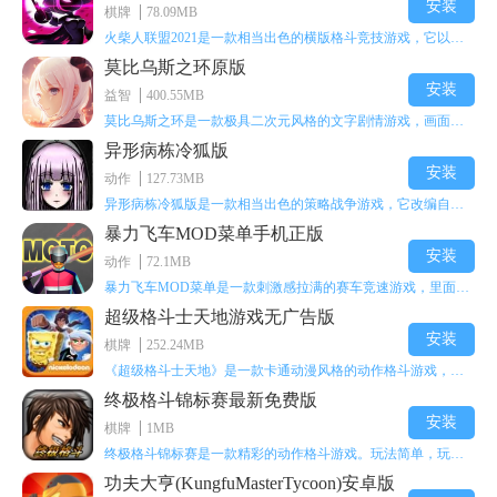
安装
棋牌
78.09MB
火柴人联盟2021是一款相当出色的横版格斗竞技游戏，它以火柴人形象高度还原了知名端游《英雄联盟》里的众多英雄。玩家能够自由挑选两名火柴人英雄开启自己的战斗秀，这里有着炫酷的技能特效和一流的打击感，感兴趣的话就快来体验火柴人联盟2021吧！
莫比乌斯之环原版
安装
益智
400.55MB
莫比乌斯之环是一款极具二次元风格的文字剧情游戏，画面达到动画级别的视觉效果，玩家将帮助游戏中的二次元少女达成心愿，感兴趣的玩家不妨来体验一下这款游戏！
异形病栋冷狐版
安装
动作
127.73MB
异形病栋冷狐版是一款相当出色的策略战争游戏，它改编自同名电影。玩家会进入一座遍布未知与恐惧的废弃病楼，探寻里面的秘密，揭开潜藏在黑暗里的真相。在游戏过程中，玩家要收集线索和道具，破解各种谜团，还要躲避或者对抗怪物。这款游戏支持中文字幕，能带来沉浸式的恐怖体验，很适合喜爱恐怖解谜的玩家。
暴力飞车MOD菜单手机正版
安装
动作
72.1MB
暴力飞车MOD菜单是一款刺激感拉满的赛车竞速游戏，里面有海量顶级超跑等着玩家去解锁和驾驶。游戏还加入了充满悬念的隐藏宝箱系统，打开宝箱能获得稀有道具、性能强化组件和特殊奖励，这些都能大大提高通关效率和竞技优势，玩起来紧张又爽快，沉浸感特别强。
超级格斗士天地游戏无广告版
安装
棋牌
252.24MB
《超级格斗士天地》是一款卡通动漫风格的动作格斗游戏，能瞬间点燃你的格斗激情，让你迅速热血沸腾。游戏里有海绵宝宝、超能小子、幻影丹尼等众多热门角色可供挑选，趣味性拉满，玩起来容易上瘾，绝对是打发无聊时光的绝佳选择。对这款游戏感兴趣的朋友，欢迎来天尚站体验~
终极格斗锦标赛最新免费版
安装
棋牌
1MB
终极格斗锦标赛是一款精彩的动作格斗游戏。玩法简单，玩家只需滑动手势，就能施展出华丽的史诗动作与超级连招。不断提升、升级你的战斗技能吧！欢迎前来体验！在原有基础上，操作体验进行了一定优化，玩家操作将更加简洁流畅，还能为角色添加特殊能力与招式。喜欢这类游戏的玩家可千万别错过！
功夫大亨(KungfuMasterTycoon)安卓版