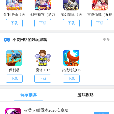
啦，希望大家能喜欢!
剑羽飞仙（送
剑凌苍穹（送万
魔剑侠缘（送
古剑仙域（五福
10000真充）
元真充）
2021充值）
送真充）
下载
下载
下载
下载
不要网络的好玩游戏
更多
保利桥
魔塔 1.12
决战时刻OS
下载
下载
下载
玩家推荐
游戏攻略
火柴人联盟本2026安卓版