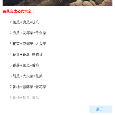
蔬菜合成公式大全：
1.菜瓜➕癞瓜=胡瓜
2.癞瓜➕花椰菜=千金菜
3.菘菜➕花椰菜=大头菜
4.菘菜➕番薯=腾腾菜
5.番薯➕菜瓜=番柿
6.胡瓜➕大头菜=苋菜
7.番柿➕藤藤菜=青花菜
8.番柿➕胡瓜=番瓜
9.大头菜➕千金菜=鹅仔菜
展开 ↓