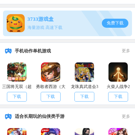
10.腾腾菜➕千金菜=起阳草
11.苋菜➕青花菜=胡麻
3733游戏盒
免费下载
海量游戏 高速下载
12.番瓜➕鹅仔菜=甘瓜
13.番瓜➕苋菜=长生果
手机动作单机游戏
更多
14.起阳草➕鹅仔菜=苔菜
15.起阳草➕青花菜=慈葱
16.胡麻➕慈葱=塌棵菜
三国将无双（超
勇敢者西游（大
龙珠真武道会3
火柴人战争2
17.长生果➕苔菜=胡荽
神魔将版）
乱斗）
下载
下载
下载
下载
18.甘瓜➕长生果=稀瓜
适合长期玩的仙侠类手游
更多
19.胡荽➕塌棵菜=紫苔菜
以上就是
妄想山海蔬菜怎么合成_蔬菜合成公式大全
的全部内容