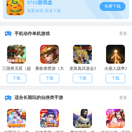
3733游戏盒
免费下载
海量游戏 高速下载
手机动作单机游戏
更多
三国将无双（超
勇敢者西游（大
龙珠真武道会3
火柴人战争2
神魔将版）
乱斗）
下载
下载
下载
下载
适合长期玩的仙侠类手游
更多