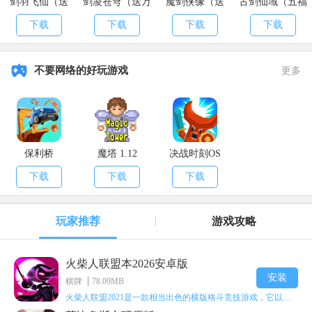
剑羽飞仙（送
剑凌苍穹（送万
魔剑侠缘（送
古剑仙域（五福
10000真充）
元真充）
2021充值）
送真充）
下载
下载
下载
下载
不要网络的好玩游戏
更多
保利桥
魔塔 1.12
决战时刻OS
下载
下载
下载
玩家推荐
游戏攻略
火柴人联盟本2026安卓版
安装
棋牌
78.09MB
火柴人联盟2021是一款相当出色的横版格斗竞技游戏，它以火柴人形象高度还原了知名端游《英雄联盟》里的众多英雄。玩家能够自由挑选两名火柴人英雄开启自己的战斗秀，这里有着炫酷的技能特效和一流的打击感，感兴趣的话就快来体验火柴人联盟2021吧！