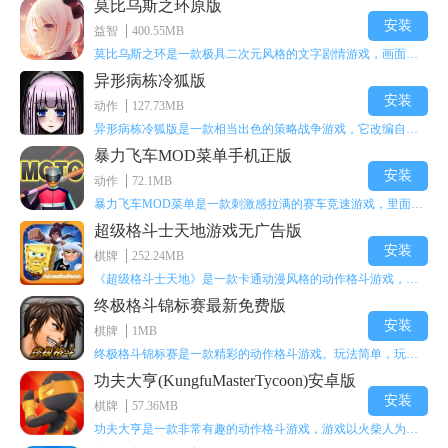
莫比乌斯之环原版
安装
益智
400.55MB
莫比乌斯之环是一款极具二次元风格的文字剧情游戏，画面达到动画级别的视觉效果，玩家将帮助游戏中的二次元少女达成心愿，感兴趣的玩家不妨来体验一下这款游戏！
异形病栋冷狐版
安装
动作
127.73MB
异形病栋冷狐版是一款相当出色的策略战争游戏，它改编自同名电影。玩家会进入一座遍布未知与恐惧的废弃病楼，探寻里面的秘密，揭开潜藏在黑暗里的真相。在游戏过程中，玩家要收集线索和道具，破解各种谜团，还要躲避或者对抗怪物。这款游戏支持中文字幕，能带来沉浸式的恐怖体验，很适合喜爱恐怖解谜的玩家。
暴力飞车MOD菜单手机正版
安装
动作
72.1MB
暴力飞车MOD菜单是一款刺激感拉满的赛车竞速游戏，里面有海量顶级超跑等着玩家去解锁和驾驶。游戏还加入了充满悬念的隐藏宝箱系统，打开宝箱能获得稀有道具、性能强化组件和特殊奖励，这些都能大大提高通关效率和竞技优势，玩起来紧张又爽快，沉浸感特别强。
超级格斗士天地游戏无广告版
安装
棋牌
252.24MB
《超级格斗士天地》是一款卡通动漫风格的动作格斗游戏，能瞬间点燃你的格斗激情，让你迅速热血沸腾。游戏里有海绵宝宝、超能小子、幻影丹尼等众多热门角色可供挑选，趣味性拉满，玩起来容易上瘾，绝对是打发无聊时光的绝佳选择。对这款游戏感兴趣的朋友，欢迎来天尚站体验~
终极格斗锦标赛最新免费版
安装
棋牌
1MB
终极格斗锦标赛是一款精彩的动作格斗游戏。玩法简单，玩家只需滑动手势，就能施展出华丽的史诗动作与超级连招。不断提升、升级你的战斗技能吧！欢迎前来体验！在原有基础上，操作体验进行了一定优化，玩家操作将更加简洁流畅，还能为角色添加特殊能力与招式。喜欢这类游戏的玩家可千万别错过！
功夫大亨(KungfuMasterTycoon)安卓版
安装
棋牌
57.36MB
功夫大亨是一款非常有趣的动作格斗游戏，游戏以火柴人为角色形象，不同职业的角色都拥有独特的特殊效果。玩家可以选择自己喜爱的角色挑战关卡，在关卡中通过施展连续特技来消灭怪物。游戏有着精彩的战斗方式和炫酷的特效，喜欢这类游戏的玩家快来体验功夫大亨吧！