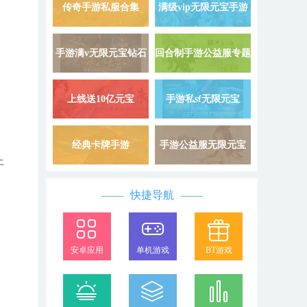
9999999
载
传奇手游私服合集
满级vip无限元宝手游
详情 »
手游满v无限元宝钻石
回合制手游公益服专题
详情 »
上线送10亿元宝
手游私sf无限元宝
详情 »
经典卡牌手游
手游公益服无限元宝
详情 »
上
快捷导航
安卓应用
单机游戏
BT游戏