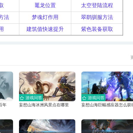
取
鼍龙位置
太空登陆流程
方法
梦魂灯作用
翠鹞驯服方法
用
建筑值快速提升
紫色装备获取
游戏问答
游戏问答
百年
妄想山海冰洲风景点在哪里
妄想山海巨幅感应器怎么获