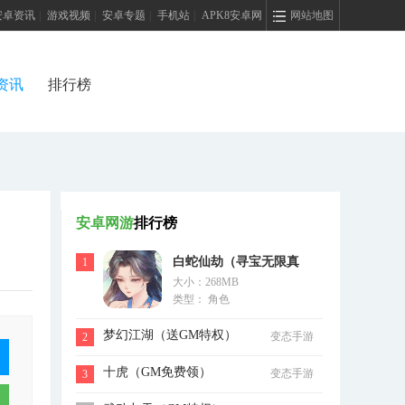
安卓资讯
|
游戏视频
|
安卓专题
|
手机站
|
APK8安卓网
网站地图
资讯
排行榜
安卓网游
排行榜
白蛇仙劫（寻宝无限真
1
大小：268MB
充）
类型： 角色
梦幻江湖（送GM特权）
变态手游
2
十虎（GM免费领）
变态手游
3