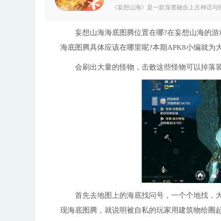
《妄想山海》是一款深度融合上古神话与
领用户踏入神秘的远古天地，亲身领略中
神兽异闻，都能带来前所未有的真实互动体
海》官服是腾讯推出的国风开放世界RP
妄想山海海底图腾位置在哪?在妄想山海的游戏
玩家将以修仙者的身份，在精致唯美的国
海底图腾具体应该在哪里呢?本期APK8小编就
的战斗风格与技能设定，而击败并收服传
1.整合《山海经》里的奇珍异兽、山川地
方面，能够让玩家分享彼此的探险经历和心
会刷出大量的怪物，击败这些怪物可以掉落装
多元形式的内容呈现，便于用户随时深入领
的眼动追踪技术，带来更自然流畅的操作体
景间自由穿梭。 3.丰富的NPC互动机制
度自由的角色定制系统，无论是外观还是装
垠的无缝地图与动态天气系统相互配合，打
抗等多重玩法，并且支持多种武器切换战斗
战体验。 4、开放世界的家园系统，使玩
热血澎湃的修真征程随时开启，每一场战斗
等待着探索，将带来前所未有的对决快感；
长与升级； 4、万人同屏激战场面宏大，
藏角色，玩法内容丰富多样； 6、东方古
味。 妄想山海玩家评论 这个山海世界辽
间。初入这片天地，当务之急是寻得一处
入险境，唯有做好万全准备，才能在这个
实力，最终成长为真正的强者。
首先去地图上的海底找问号，一个个地找，大
现海底图腾，就说明被自私的玩家用建筑物给圈