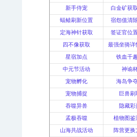
新手侍宠
白金矿获
蝠鲼刷新位置
宿怨值清
定海神针获取
签证官位
四不像获取
最强坐骑详
星宿加点
铁血千
中元节活动
神谕
宠物孵化
海岛争
宠物捕捉
巨兽刷
吞噬异兽
隐藏彩
孟极吞噬
植物图鉴
山海共战活动
阵营更换