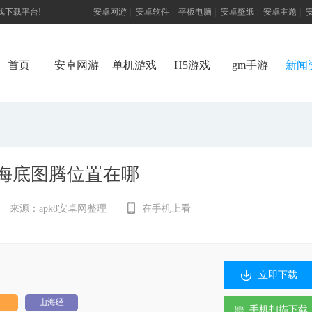
游戏下载平台!
安卓网游
|
安卓软件
|
平板电脑
|
安卓壁纸
|
安卓主题
|
首页
安卓网游
单机游戏
H5游戏
gm手游
新闻
海底图腾位置在哪
来源：
apk8安卓网整理
在手机上看
立即下载
山海经
手机扫描下载