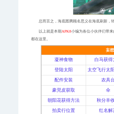
总而言之，海底图腾顾名思义在海底刷新，转
以上就是本期
APK8
小编为各位小伙伴们带来
都在这里。
妄想
凝神食物
白马获得
登陆太阳
太空飞行太
配件安装
农具
豪兕皮获取
伞
朝阳花获得方法
秋分丰
拍卖行位置
红名解