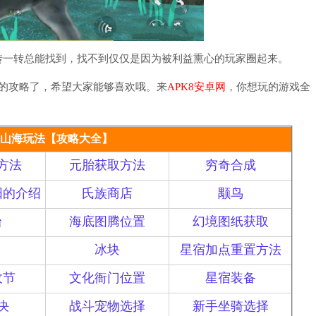
一转总能找到，找不到仅仅是因为被利益熏心的玩家圈起来。
的攻略了，希望大家能够喜欢哦。来
APK8安卓网
，你想玩的游戏全
山海玩法【攻略大全】
方法
元胎获取方法
穷奇合成
阳的介绍
氏族商店
颙鸟
台
海底图腾位置
幻境图纸获取
冰块
星宿加点重置方法
收节
文化衙门位置
星宿装备
决
战斗宠物选择
新手坐骑选择