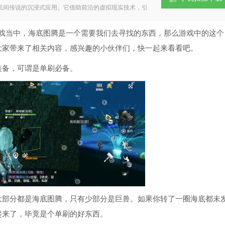
民间传说的沉浸式应用。它借助前沿的虚拟现实技术，引
国传统文化的独特魅力。无论是探寻山川秘境，还是了解
验，诚邀各位玩家前来探索。 妄想山海介绍 《妄想山
G游戏，以《山海经》为背景构建了壮阔的上古洪荒世界。
当中，海底图腾是一个需要我们去寻找的东西，那么游戏中的这个
风场景中开启冒险。游戏职业体系丰富，各门派均有独特
为大家带来了相关内容，感兴趣的小伙伴们，快一起来看看吧。
说中的神兽，是提升自身战力的关键方式。 妄想山海特色
貌及神话传说，搭建起系统的上古世界体系。 2.社交功能
得体会，从而提升互动的趣味性。 3.提供图文、视频等
备，可谓是单刷必备。
略中华古老文明的魅力。 妄想山海亮点 1.支持VR设备
验。 2.角色控制机制灵活便捷，借助手柄就能在各个场
，使得每一次对话都有机会开启全新的剧情篇章。 4.拥有高
备，都能进行个性化的调整。 妄想山海玩法 1、广阔无
造出沉浸式的真实探索氛围。 2、融合建造、生存、对
。 3、优化移动端专属战斗机制，带来快节奏的攻防对
家能够自由打造专属于自己的栖息地。 妄想山海优势 1、
都将带来别样的视觉冲击； 2、辽阔无边的仙域大陆正
 3、挑战副本能够快速获取资源材料，帮助角色快速成
令人热血澎湃； 5、在仙侠天地间自由探索，解锁更多隐
风场景设计精美绝伦，处处彰显着浓郁的中国传统美学韵
阔得仿佛没有尽头，要想踏遍每一寸土地都得耗费大量时
安全的栖身之所。这里处处暗藏危机，稍有疏忽便可能陷
世界站稳脚跟。只有先确保生存，才有机会逐步提升自身
部分都是海底图腾，只有少部分是巨兽。如果你转了一圈海底都未
起来了，毕竟是个单刷的好东西。