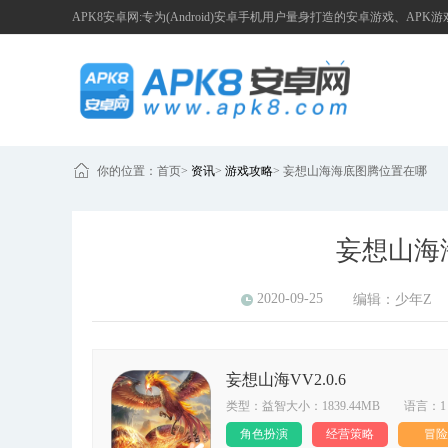
APK8安卓网:专为(Android)安卓手机用户量身打造的安卓游戏、APK
你的位置：
首页
>
资讯
>
游戏攻略
>
妄想山海海底图腾位置在哪
妄想山海
2020-09-25
编辑：
少年Z
妄想山海VV2.0.6
类型：益智大小：1839.44MB 语言：1
角色扮演
经营策略
冒险