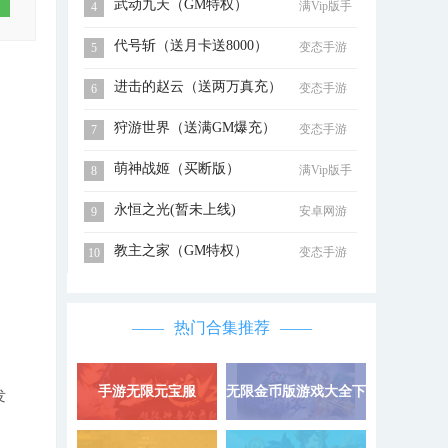
武动九天（GM特权）
满Vip版手
4
游
代号斩（送月卡送8000）
变态手游
5
进击的赵云（送两万真充）
变态手游
6
狩游世界（送满GM爆充）
变态手游
7
萌神战姬（买断版）
满Vip版手
8
游
永恒之光(暂未上线)
安卓网游
9
教主之家（GM特权）
变态手游
10
热门合集推荐
手游无限元宝服
无限金币版游戏大全下
详情 »
发