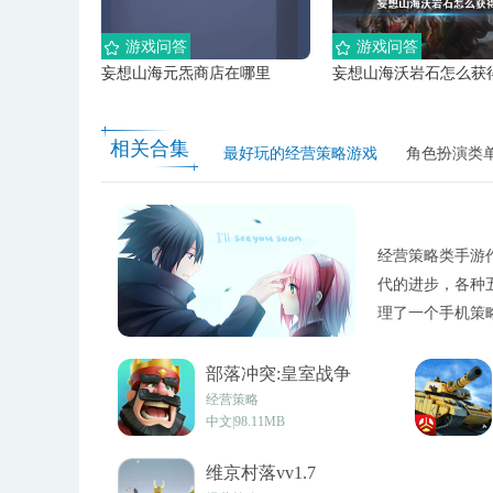
游戏问答
游戏问答
妄想山海元炁商店在哪里
妄想山海沃岩石怎么获
相关合集
最好玩的经营策略游戏
角色扮演类
经营策略类手游
代的进步，各种
理了一个手机策
其中找到自己所
部落冲突:皇室战争
(Clash Royale)v2.0.7
经营策略
中文|98.11MB
维京村落vv1.7