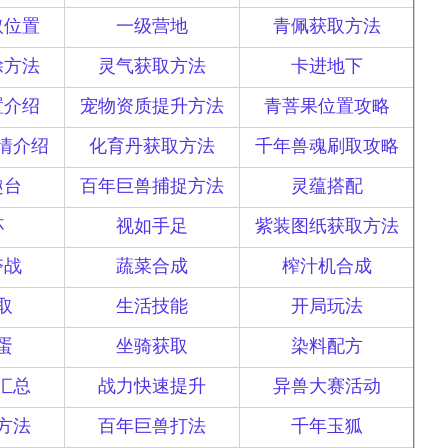
取位置
一级营地
青佩获取方法
除方法
灵气获取方法
卡进地下
置介绍
宠物资质提升方法
青菩果位置攻略
情介绍
化育丹获取方法
千年兽魂刷取攻略
趣台
百年巨兽捕捉方法
灵蕴搭配
杯
视如手足
紫装图纸获取方法
夺战
蔬菜合成
榨汁机合成
取
生活技能
开局玩法
蛋
坐骑获取
染料配方
汇总
战力快速提升
异兽大赛活动
方法
百年巨兽打法
千年玉狐