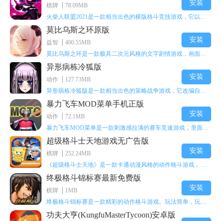
安装
棋牌
78.09MB
内力消耗 0 调息时间 0 领悟重数 10重
火柴人联盟2021是一款相当出色的横版格斗竞技游戏，它以火柴人形象高度还原了知名端游《英雄联盟》里的众多英雄。玩家能够自由挑选两名火柴人英雄开启自己的战斗秀，这里有着炫酷的技能特效和一流的打击感，感兴趣的话就快来体验火柴人联盟2021吧！
装备秘技剑胆琴心，施展「冬景·残雪」时必定触发，使对手真元
莫比乌斯之环原版
减少，每一层夕照buff-8真元，最高可-40点真元(受韧性影响)。(隐藏
安装
益智
400.55MB
招式)
莫比乌斯之环是一款极具二次元风格的文字剧情游戏，画面达到动画级别的视觉效果，玩家将帮助游戏中的二次元少女达成心愿，感兴趣的玩家不妨来体验一下这款游戏！
异形病栋冷狐版
以上就是APK8小编带给大家的
烟雨江湖西子君剑属性分享
的全部
安装
动作
127.73MB
内容，希望能够帮到大家。
异形病栋冷狐版是一款相当出色的策略战争游戏，它改编自同名电影。玩家会进入一座遍布未知与恐惧的废弃病楼，探寻里面的秘密，揭开潜藏在黑暗里的真相。在游戏过程中，玩家要收集线索和道具，破解各种谜团，还要躲避或者对抗怪物。这款游戏支持中文字幕，能带来沉浸式的恐怖体验，很适合喜爱恐怖解谜的玩家。
暴力飞车MOD菜单手机正版
安装
动作
72.1MB
暴力飞车MOD菜单是一款刺激感拉满的赛车竞速游戏，里面有海量顶级超跑等着玩家去解锁和驾驶。游戏还加入了充满悬念的隐藏宝箱系统，打开宝箱能获得稀有道具、性能强化组件和特殊奖励，这些都能大大提高通关效率和竞技优势，玩起来紧张又爽快，沉浸感特别强。
超级格斗士天地游戏无广告版
安装
棋牌
252.24MB
《超级格斗士天地》是一款卡通动漫风格的动作格斗游戏，能瞬间点燃你的格斗激情，让你迅速热血沸腾。游戏里有海绵宝宝、超能小子、幻影丹尼等众多热门角色可供挑选，趣味性拉满，玩起来容易上瘾，绝对是打发无聊时光的绝佳选择。对这款游戏感兴趣的朋友，欢迎来天尚站体验~
终极格斗锦标赛最新免费版
安装
棋牌
1MB
终极格斗锦标赛是一款精彩的动作格斗游戏。玩法简单，玩家只需滑动手势，就能施展出华丽的史诗动作与超级连招。不断提升、升级你的战斗技能吧！欢迎前来体验！在原有基础上，操作体验进行了一定优化，玩家操作将更加简洁流畅，还能为角色添加特殊能力与招式。喜欢这类游戏的玩家可千万别错过！
功夫大亨(KungfuMasterTycoon)安卓版