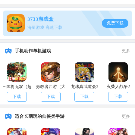
1.初景·春晓【主动招式】
消耗内力点5 调息时间10 领悟重数 1重
3733游戏盒
免费下载
春晓无形，凭手中长剑配柳枝摇摆之姿连续划伤对手，给对手造
海量游戏 高速下载
成1120(+X)点伤害。
影响属性：臂力
手机动作单机游戏
更多
2.夏景·听荷【被动招式】
消耗内力点0 调息时间0 领悟重数 3重
遮天碧荷聚西子，招架住对手的攻击后，有26%(+X%)几率横转
三国将无双（超
勇敢者西游（大
龙珠真武道会3
火柴人战争2
剑身回击对手，造成75%的伤害。
神魔将版）
乱斗）
下载
下载
下载
下载
影响属性：身法
3.秋景·印月【被动招式】
适合长期玩的仙侠类手游
更多
消耗内力点0 调息时间0 领悟重数 5重