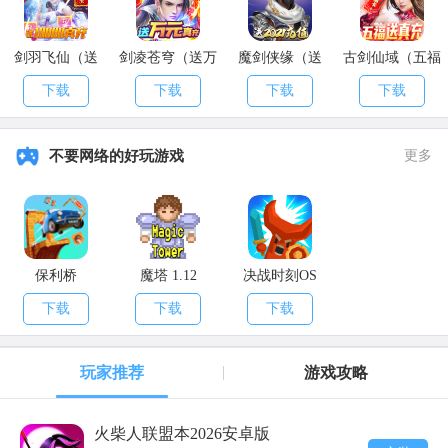
三潭锁波澜，水天各一月。普通攻击会为「西子君剑」积累气
劲，从而提升自身战斗能力，最高叠加5层。
剑羽飞仙（送
剑凌苍穹（送万
魔剑侠缘（送
古剑仙域（五福
10000真充）
元真充）
2021充值）
送真充）
4.暮景·夕照【被动招式】
下载
下载
下载
下载
消耗内力点0 调息时间0 领悟重数 7重
不要网络的好玩游戏
更多
角色重伤不支时，可使出临死反击反扑袭来对手，造成70%的伤
害。
5.冬景·残雪【被动招式】
内力消耗 0 调息时间 0 领悟重数 10重
保利桥
魔塔 1.12
决战时刻OS
下载
下载
下载
施展「初景·春晓」后有28%(+X%)几率打出，对所有对手扫出一
片剑光，造成75%的伤害。
玩家推荐
游戏攻略
影响属性：身法
6.晨景·流霞【被动招式】
火柴人联盟本2026安卓版