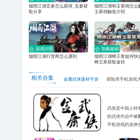
烟雨江湖玄参怎么获得_玄参获
烟雨江湖和玉晕倒怎么
取分享
玉晕倒触发介绍
游戏问答
攻略秘籍
烟雨江湖行货商怎么遇到
烟雨江湖蜂王浆如何快
蜂王浆获取途径
相关合集
金庸武侠题材手游
探险类手机游戏
武侠是中国人特
的武侠作品中被
手机游戏的追捧
已经成了行业法