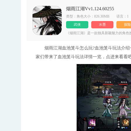
烟雨江湖Vv1.124.60255
类型：角色大小：826.30MB 语言：1
武侠
水墨
探险
《烟雨江湖》是一款独具新颖魅力的角色
舒适的视觉享受。游戏融入古风武侠元素
剧情等待您去解锁，助力玩家在这里圆自
衣楼、雁门关等特色地点，还有武功系统
烟雨江湖血池笼斗怎么玩?血池笼斗玩法介绍一
与之搭配，让您收获真实的武侠体验。游
家们带来了血池笼斗玩法详情一览，点进来看看
玩家学习修炼，更设置了七大副本以及数
性。若您对武侠游戏感兴趣，千万不要错过
轻松收集 身怀各色绝技的伙伴等您招募，
锁技能 各种各样的辅助技能可以解锁，比
玩法 丰富多样的玩法和精彩的剧情，让您
力 身怀绝世神兵与神秘武学等待玩家掌握
比武切磋，与众高手武道论剑，成功的击败
放式的武侠世界可以冒险，游戏富有超高的
的水墨色调，能为您带来更为舒适的视觉
是精心打造出几十种风格各异的地貌地形
乐。 2、战斗系统采用回合制。在每回合
放出一系列强大技能，助力您轻松秒杀敌人
可自定义选择出身、身份与爱好的初始属
素。与此同时，游戏配备了引人入胜的剧
足。 4、主线任务与支线任务巧妙融合，
个真实可感的江湖世界等待您去解锁，其