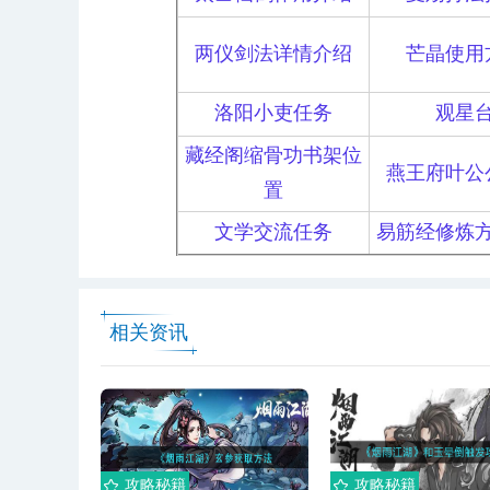
两仪剑法详情介绍
芒晶使用
洛阳小吏任务
观星
藏经阁缩骨功书架位
燕王府叶公
置
文学交流任务
易筋经修炼
相关资讯
攻略秘籍
攻略秘籍