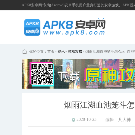
APK8安卓网:专为(Android)安卓手机用户量身打造的安卓游戏、APK
你的位置：
首页
>
资讯
>
游戏攻略
>
烟雨江湖血池笼斗怎么玩_血池
烟雨江湖血池笼斗怎
2020-10-23
编辑：
凡大神