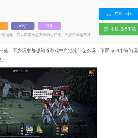
立即下载
幻想
战斗
手机扫描下载
扮演游戏。它以高清水墨画风精心打造，为您带来精致且
，对所有角色的刻画细腻入微。丰富多样的场景、内容与
己的武侠之梦。 其玩法更是精彩纷呈，涵盖墨门遗迹、血
、南阳渡以及各类副本玩法等丰富内容。精彩的游戏剧情
览。不少玩家都想知道游戏中血池笼斗怎么玩，下面apk8小编为玩
戏提供五大门派，并有剑法、刀法、棍法等数百种武学供
吧。
十名江湖邪恶头领供玩家挑战，极大地增强了游戏的可玩
《烟雨江湖》，随时下载即可尽情畅玩。 游戏特色 1、
玩家自由的收集，助力玩家勇闯天涯，问鼎武林。 2、解
如丹青、书法、钓鱼、烹饪、炼丹等，欢乐多。 3、趣味
的江湖之旅，变得趣味多样，久玩不会无聊。 4、提升实
，一步步的提升战斗的实力，轻松的冒险。 5、击败对手
对手，提升自己的名气，十分的耐玩。 6、自由冒险 开
自由度，更多的内容，都能来解锁。 游戏内容 1、唯美
享受。游戏中不仅有着诸多热血剧情，在地图构造上，更
。同时，全新的挑战等待您去解锁，使游戏充满无限欢
中，玩家能够进行聚气操作，借助自身的聚气系统，可释
。成功取胜后，游戏给予的奖励会更为丰厚。 3、玩家
性，这种游戏玩法新颖独特，游戏内还藏有无尽的隐藏元
情主线故事，以及完善的角色培养体系，玩起来趣味十
为您带来精彩纷呈的剧情体验。不仅如此，游戏中还有一
间充满了趣味十足的精彩冒险，大大增强了游戏的可玩