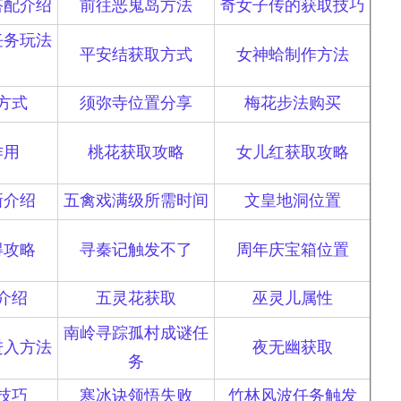
搭配介绍
前往恶鬼岛方法
奇女子传的获取技巧
任务玩法
平安结获取方式
女神蛤制作方法
方式
须弥寺位置分享
梅花步法购买
作用
桃花获取攻略
女儿红获取攻略
新介绍
五禽戏满级所需时间
文皇地洞位置
得攻略
寻秦记触发不了
周年庆宝箱位置
介绍
五灵花获取
巫灵儿属性
南岭寻踪孤村成谜任
进入方法
夜无幽获取
务
技巧
寒冰诀领悟失败
竹林风波任务触发