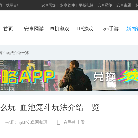
游戏下载平台!
安卓网游
|
安卓软件
|
平板电脑
|
安卓壁纸
|
安卓主题
|
首页
安卓网游
单机游戏
H5游戏
gm手游
新闻
笼斗玩法介绍一览
么玩_血池笼斗玩法介绍一览
来源：
apk8安卓网整理
在手机上看