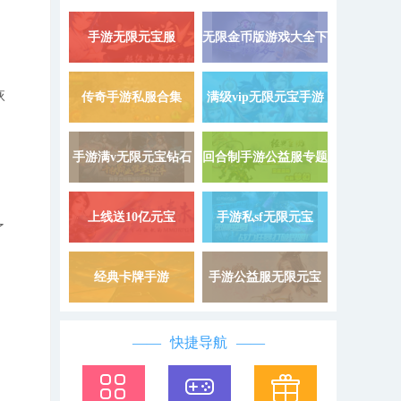
手游无限元宝服
无限金币版游戏大全下
详情 »
9999999
载
恢
传奇手游私服合集
满级vip无限元宝手游
详情 »
手游满v无限元宝钻石
回合制手游公益服专题
详情 »
上线送10亿元宝
手游私sf无限元宝
详情 »
了
经典卡牌手游
手游公益服无限元宝
详情 »
，
快捷导航