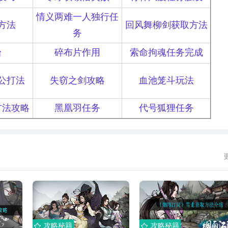
情义两难一人独行任
方法
回风舞柳剑获取方法
务
台
碎布片作用
索命拘魂任务完成
公打法
失窃之剑攻略
血池笼斗玩法
方法攻略
黑凰羽任务
代号狐狸任务
攻略秘籍
攻略秘籍