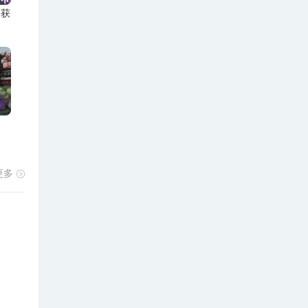
走获
更多