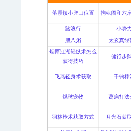
落霞镇小兜山位置
拘魂阁和六
踏浪行
小势
腊八粥
太玄真经
烟雨江湖轻纵术怎么
健行步
获得技巧
飞燕轻身术获取
千钧棒
煤球宠物
葛病打法
羽林枪术获取方式
月光石获