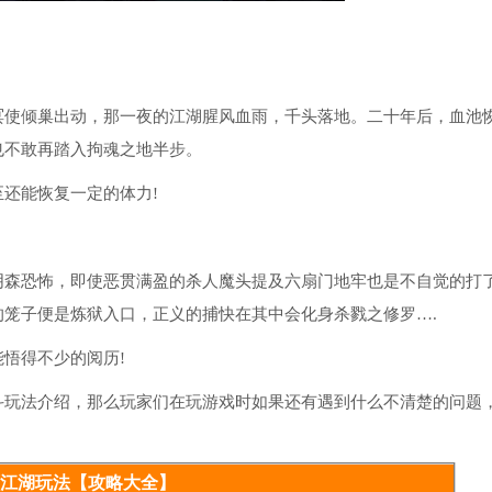
中时刻保持新鲜感，绝不会感到无聊。 游戏亮点 1、全
腻清晰的场景画面。 2、众多完善的系统设定，如商城交
悦耳的BGM，轻松易于上手的操作，全新的武侠游戏体
择，不同选择有着不同结局。 游戏玩法 1. 妙手回春Ⅱ。
意的友好度提升至50。在洛阳的红萝绣庄（20，22）触
玫瑰胭脂。 2、妙手回春Ⅲ。触发条件为柳如意好感度达到
晚执行，并且柳如意必须上阵。任务所需物品有灵芝、人
使倾巢出动，那一夜的江湖腥风血雨，千头落地。二十年后，血池
。 3、玉佩之谜。需待游戏时间到子时，于双王镇的回雁
定口令后进入地下拍卖会。在拍卖会上，参与叫价并支付20两
也不敢再踏入拘魂之地半步。
面人交谈，选择攀谈试探，接着从泰安镇(13, 0)进入药
好感度达到80及以上，且游戏时间处于夜晚，并且柳如意
还能恢复一定的体力!
】任务。此任务的需求为：【灵芝】30个、【人参】30
及以上。 更新日志 v1.124.57402 版本 1、武学更
3、江湖杂谈更新 4、商城上架新时装：秋霜夜锦 5、千机
 6、奇遇库扩展，新增奇遇事件 7、2k累充活动开启 -------------
颜色错误问题 9、修复了百级伏羲刀、雪走等装备施展相关武学时
森恐怖，即使恶贯满盈的杀人魔头提及六扇门地牢也是不自觉的打
速击杀尹茂后，会跳过薛金钗阶段判定战斗胜利的问题
错误BUFF的问题 12、修复了千回百转精进三“抑守于
笼子便是炼狱入口，正义的捕快在其中会化身杀戮之修罗….
本 1、修复了奇遇内容中的已知BUG 2、闻香度可存放进凤鸣书院
酒饮用无酒艺限制的问题 2、劲酒配方调整为可丢弃 3、修复了部
UG
悟得不少的阅历!
玩法介绍，那么玩家们在玩游戏时如果还有遇到什么不清楚的问题
江湖玩法【攻略大全】