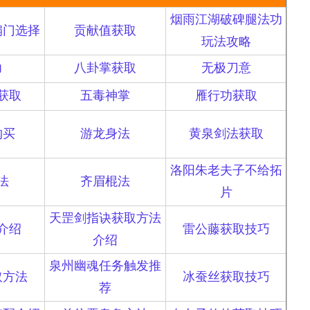
烟雨江湖破碑腿法功
扇门选择
贡献值获取
玩法攻略
力
八卦掌获取
无极刀意
获取
五毒神掌
雁行功获取
购买
游龙身法
黄泉剑法获取
洛阳朱老夫子不给拓
法
齐眉棍法
片
天罡剑指诀获取方法
介绍
雷公藤获取技巧
介绍
泉州幽魂任务触发推
取方法
冰蚕丝获取技巧
荐