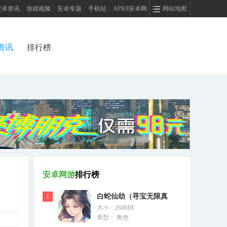
安卓资讯
|
游戏视频
|
安卓专题
|
手机站
|
APK8安卓网
网站地图
资讯
排行榜
安卓网游
排行榜
白蛇仙劫（寻宝无限真
1
大小：268MB
充）
类型： 角色