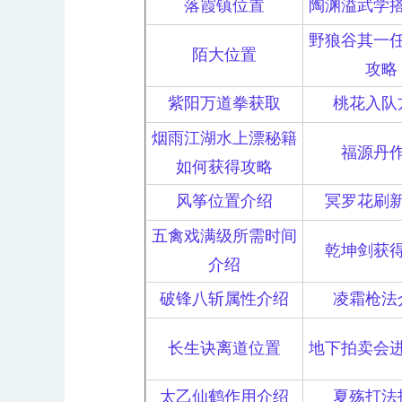
落霞镇位置
陶渊溢武学
野狼谷其一
陌大位置
攻略
紫阳万道拳获取
桃花入队
烟雨江湖水上漂秘籍
福源丹
如何获得攻略
风筝位置介绍
冥罗花刷
五禽戏满级所需时间
乾坤剑获
介绍
破锋八斩属性介绍
凌霜枪法
长生诀离道位置
地下拍卖会
太乙仙鹤作用介绍
夏殇打法