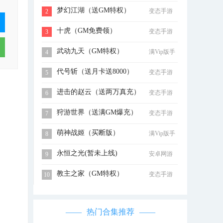
梦幻江湖（送GM特权）
变态手游
2
十虎（GM免费领）
变态手游
3
武动九天（GM特权）
满Vip版手
4
游
代号斩（送月卡送8000）
变态手游
5
进击的赵云（送两万真充）
变态手游
6
狩游世界（送满GM爆充）
变态手游
7
萌神战姬（买断版）
满Vip版手
8
游
永恒之光(暂未上线)
安卓网游
9
教主之家（GM特权）
变态手游
10
热门合集推荐