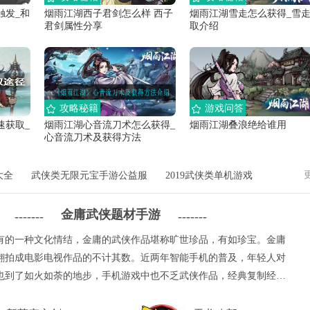
触发_和
烟雨江湖西子君剑怎么样 西子
烟雨江湖雪走怎么获得_雪
君剑属性分享
取介绍
攻略秘籍
游戏问答
速获取_
烟雨江湖心音流刀术怎么获得_
烟雨江湖叠浪绝给谁用
心音流刀术及获得方法
大全
武侠类无限元宝手游公益服
2019武侠类单机游戏
金庸武侠题材手游
-------
-------
有的一种文化情结，金庸的武侠作品堪称旷世珍品，有如珍宝。金庸
翻拍成电影电视作品的不计其数。近两年智能手机的普及，年轻人对
也到了如火如荼的地步，手机游戏中也不乏武侠作品，经典复制经典
则。今天小编准备了这期专题：金庸武侠类安卓游戏，以表达对金庸