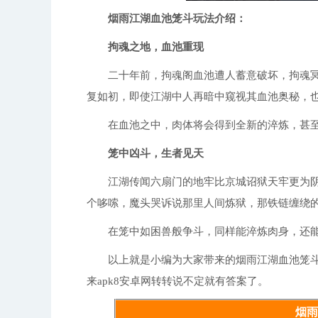
性。多种多样的游戏挑战，让您在游玩过程
新的剧情类游戏玩法，2D武侠阿画风，细
烟雨江湖血池笼斗玩法介绍：
易、主支线任务、门派战斗等。 3、轻快
验。 4、面对不同的游戏剧情，做出你的选
拘魂之地，血池重现
需完成救治药王的日常任务，同时要将柳如
发剧情，选择“自然记得”，并赠送柳如意
80，且已完成妙手回春Ⅱ。此任务需在夜
二十年前，拘魂阁血池遭人蓄意破坏，拘魂冥
参、醒梦汤，同时要求炼丹等级达到150 
客栈(15, 20)打听地下拍卖会，输入特
复如初，即使江湖中人再暗中窥视其血池奥秘，
银子，便可得到《百药论·上卷》。随后与蒙
王谷。 4、当完成上述任务，同时柳如意
在血池之中，肉体将会得到全新的淬炼，甚至
处于上阵状态时，便能够触发【妙手回春Ⅲ
个、【醒梦汤】1个，而且炼丹等级要达到150级
新：《奇人要术》 2、支线更新：定州塔 
笼中凶斗，生者见天
遗迹开启（11.27 10:00 -12.11 23:00）
------------ 8、修复奇遇腰饰品质
江湖传闻六扇门的地牢比京城诏狱天牢更为阴
加成未生效的问题 10、修复了枯骨门快
11、修复了使用幽古琴弹奏曲谱时可能出现
个哆嗦，魔头哭诉说那里人间炼狱，那铁链缠绕的
攻”不生效的问题 v1.124.57105 版
v1.124.56462 版本 1、修复了苦府
分BUFF图标错误问题 4、修复其他已知B
在笼中如困兽般争斗，同样能淬炼肉身，还能
以上就是小编为大家带来的烟雨江湖血池笼斗
来apk8安卓网转转说不定就有答案了。
烟雨