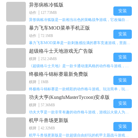
异形病栋冷狐版
安装
动作
127.73MB
异形病栋冷狐版是一款相当出色的策略战争游戏，它改编自同名电影。玩家会进入一座遍布未知与恐惧的废弃病楼，探寻里面的秘密，揭开潜藏在黑暗里的真相。在游戏过程中，玩家要收集线索和道具，破解各种谜团，还要躲避或者对抗怪物。这款游戏支持中文字幕，能带来沉浸式的恐怖体验，很适合喜爱恐怖解谜的玩家。
暴力飞车MOD菜单手机正版
安装
动作
72.1MB
暴力飞车MOD菜单是一款刺激感拉满的赛车竞速游戏，里面有海量顶级超跑等着玩家去解锁和驾驶。游戏还加入了充满悬念的隐藏宝箱系统，打开宝箱能获得稀有道具、性能强化组件和特殊奖励，这些都能大大提高通关效率和竞技优势，玩起来紧张又爽快，沉浸感特别强。
超级格斗士天地游戏无广告版
安装
棋牌
252.24MB
《超级格斗士天地》是一款卡通动漫风格的动作格斗游戏，能瞬间点燃你的格斗激情，让你迅速热血沸腾。游戏里有海绵宝宝、超能小子、幻影丹尼等众多热门角色可供挑选，趣味性拉满，玩起来容易上瘾，绝对是打发无聊时光的绝佳选择。对这款游戏感兴趣的朋友，欢迎来天尚站体验~
终极格斗锦标赛最新免费版
安装
棋牌
1MB
终极格斗锦标赛是一款精彩的动作格斗游戏。玩法简单，玩家只需滑动手势，就能施展出华丽的史诗动作与超级连招。不断提升、升级你的战斗技能吧！欢迎前来体验！在原有基础上，操作体验进行了一定优化，玩家操作将更加简洁流畅，还能为角色添加特殊能力与招式。喜欢这类游戏的玩家可千万别错过！
功夫大亨(KungfuMasterTycoon)安卓版
安装
棋牌
57.36MB
功夫大亨是一款非常有趣的动作格斗游戏，游戏以火柴人为角色形象，不同职业的角色都拥有独特的特殊效果。玩家可以选择自己喜爱的角色挑战关卡，在关卡中通过施展连续特技来消灭怪物。游戏有着精彩的战斗方式和炫酷的特效，喜欢这类游戏的玩家快来体验功夫大亨吧！
机甲斗兽场更新版
安装
棋牌
42.32MB
机甲斗兽场更新版是一款超级自由好玩的机甲主题战斗游戏。里面的一些道具都是免费的。不需要太多高超的技巧，就用手指点一下，就能打发闲暇无聊的时间。这个绝对会是一个非常不错的选择。而且每个机甲都会有自己对应的技能，能展现更多的过关技巧，其中会出现更多不同的怪物。多了解一下你根据怪物的变化调整的过关技能吧！