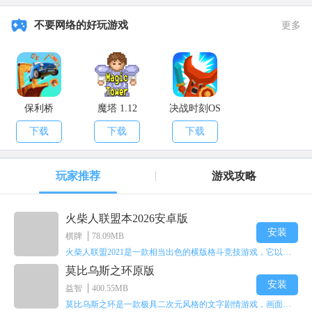
不要网络的好玩游戏
更多
保利桥
魔塔 1.12
决战时刻OS
下载
下载
下载
玩家推荐
游戏攻略
火柴人联盟本2026安卓版
安装
棋牌
78.09MB
火柴人联盟2021是一款相当出色的横版格斗竞技游戏，它以火柴人形象高度还原了知名端游《英雄联盟》里的众多英雄。玩家能够自由挑选两名火柴人英雄开启自己的战斗秀，这里有着炫酷的技能特效和一流的打击感，感兴趣的话就快来体验火柴人联盟2021吧！
莫比乌斯之环原版
安装
益智
400.55MB
莫比乌斯之环是一款极具二次元风格的文字剧情游戏，画面达到动画级别的视觉效果，玩家将帮助游戏中的二次元少女达成心愿，感兴趣的玩家不妨来体验一下这款游戏！