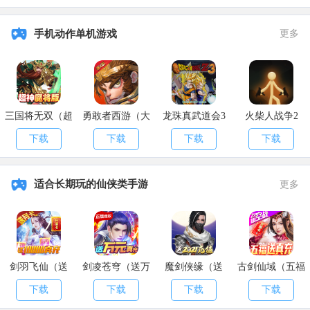
手机动作单机游戏
更多
三国将无双（超
勇敢者西游（大
龙珠真武道会3
火柴人战争2
神魔将版）
乱斗）
下载
下载
下载
下载
适合长期玩的仙侠类手游
更多
剑羽飞仙（送
剑凌苍穹（送万
魔剑侠缘（送
古剑仙域（五福
10000真充）
元真充）
2021充值）
送真充）
下载
下载
下载
下载