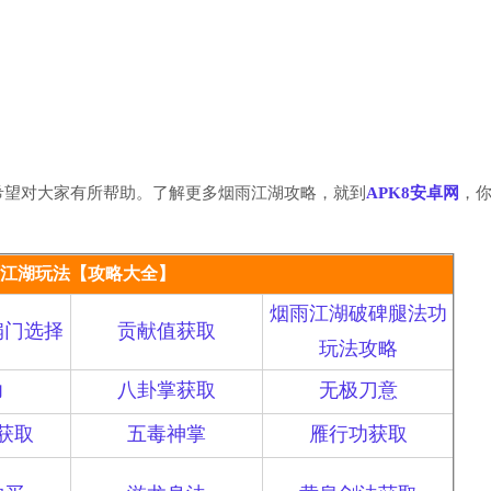
希望对大家有所帮助。了解更多烟雨江湖攻略，就到
APK8安卓网
，
江湖玩法【攻略大全】
烟雨江湖破碑腿法功
扇门选择
贡献值获取
玩法攻略
力
八卦掌获取
无极刀意
获取
五毒神掌
雁行功获取