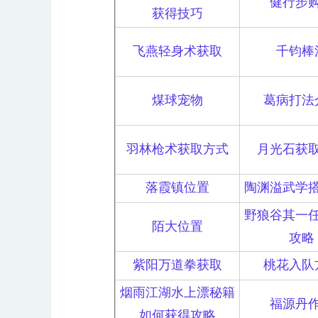
健行步
获得技巧
飞燕轻身术获取
千钧棒
煤球宠物
葛病打法
羽林枪术获取方式
月光石获
落霞镇位置
陶渊溢武学
野狼谷其一
陌大位置
攻略
紫阳万道拳获取
桃花入队
烟雨江湖水上漂秘籍
福源丹
如何获得攻略