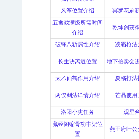
风筝位置介绍
冥罗花刷
五禽戏满级所需时间
乾坤剑获
介绍
破锋八斩属性介绍
凌霜枪法
长生诀离道位置
地下拍卖会
太乙仙鹤作用介绍
夏殇打法
两仪剑法详情介绍
芒晶使用
洛阳小吏任务
观星
藏经阁缩骨功书架位
燕王府叶公
置