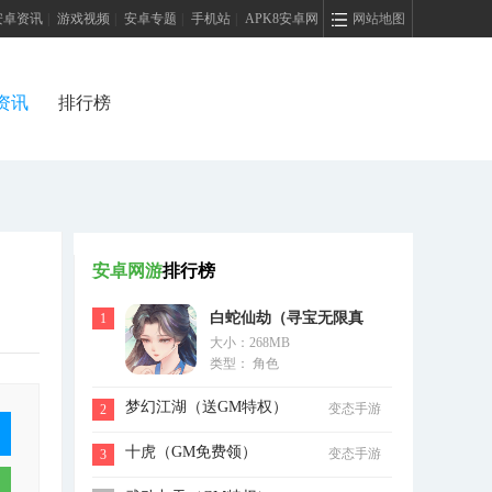
安卓资讯
|
游戏视频
|
安卓专题
|
手机站
|
APK8安卓网
网站地图
资讯
排行榜
安卓网游
排行榜
白蛇仙劫（寻宝无限真
1
大小：268MB
充）
类型： 角色
梦幻江湖（送GM特权）
变态手游
2
十虎（GM免费领）
变态手游
3