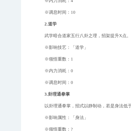
※内力消耗：4
※调息时间：10
2.道学
武学暗合道家五行八卦之理，招架提升X点。
※影响技艺：「道学」
※领悟重数：1
※内力消耗：0
※调息时间：0
3.卦理通拳掌
以卦理通拳掌，招式以静制动，若是身法低于
※影响属性：「身法」
※领悟重数：?