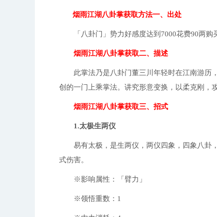
参、醒梦汤，同时要求炼丹等级达到150 
烟雨江湖八卦掌获取方法一、出处
客栈(15, 20)打听地下拍卖会，输入特
银子，便可得到《百药论·上卷》。随后与蒙
王谷。 4、当完成上述任务，同时柳如意
「八卦门」势力好感度达到7000花费90两购
处于上阵状态时，便能够触发【妙手回春Ⅲ
个、【醒梦汤】1个，而且炼丹等级要达到150级
烟雨江湖八卦掌获取二、描述
新：《奇人要术》 2、支线更新：定州塔 
遗迹开启（11.27 10:00 -12.11 23:00）
------------ 8、修复奇遇腰饰品质
此掌法乃是八卦门董三川年轻时在江南游历，
加成未生效的问题 10、修复了枯骨门快
11、修复了使用幽古琴弹奏曲谱时可能出现
创的一门上乘掌法。讲究形意变换，以柔克刚，
攻”不生效的问题 v1.124.57105 版
v1.124.56462 版本 1、修复了苦府
烟雨江湖八卦掌获取三、招式
分BUFF图标错误问题 4、修复其他已知B
1.太极生两仪
易有太极，是生两仪，两仪四象，四象八卦，出手
式伤害。
※影响属性：「臂力」
※领悟重数：1