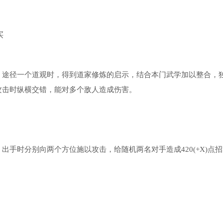
。 3、玉佩之谜。需待游戏时间到子时，于双王镇的回雁
定口令后进入地下拍卖会。在拍卖会上，参与叫价并支付20两
面人交谈，选择攀谈试探，接着从泰安镇(13, 0)进入药
好感度达到80及以上，且游戏时间处于夜晚，并且柳如意
买
】任务。此任务的需求为：【灵芝】30个、【人参】30
及以上。 更新日志 v1.124.57402 版本 1、武学更
3、江湖杂谈更新 4、商城上架新时装：秋霜夜锦 5、千机
 6、奇遇库扩展，新增奇遇事件 7、2k累充活动开启 -------------
颜色错误问题 9、修复了百级伏羲刀、雪走等装备施展相关武学时
途径一个道观时，得到道家修炼的启示，结合本门武学加以整合，
速击杀尹茂后，会跳过薛金钗阶段判定战斗胜利的问题
错误BUFF的问题 12、修复了千回百转精进三“抑守于
攻击时纵横交错，能对多个敌人造成伤害。
本 1、修复了奇遇内容中的已知BUG 2、闻香度可存放进凤鸣书院
酒饮用无酒艺限制的问题 2、劲酒配方调整为可丢弃 3、修复了部
UG
时分别向两个方位施以攻击，给随机两名对手造成420(+X)点招