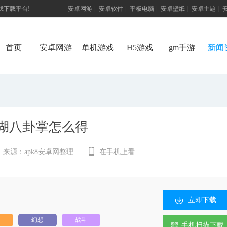
游戏下载平台!
安卓网游
|
安卓软件
|
平板电脑
|
安卓壁纸
|
安卓主题
|
首页
安卓网游
单机游戏
H5游戏
gm手游
新闻
湖八卦掌怎么得
来源：
apk8安卓网整理
在手机上看
立即下载
幻想
战斗
手机扫描下载