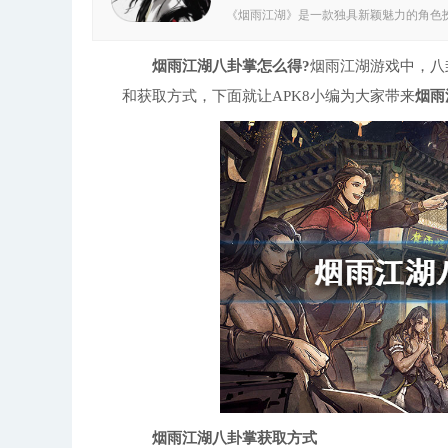
《烟雨江湖》是一款独具新颖魅力的角色
舒适的视觉享受。游戏融入古风武侠元素
剧情等待您去解锁，助力玩家在这里圆自
衣楼、雁门关等特色地点，还有武功系统
烟雨江湖八卦掌怎么得?
烟雨江湖游戏中，八
与之搭配，让您收获真实的武侠体验。游
和获取方式，下面就让APK8小编为大家带来
玩家学习修炼，更设置了七大副本以及数
烟雨
性。若您对武侠游戏感兴趣，千万不要错过
轻松收集 身怀各色绝技的伙伴等您招募，
锁技能 各种各样的辅助技能可以解锁，比
玩法 丰富多样的玩法和精彩的剧情，让您
力 身怀绝世神兵与神秘武学等待玩家掌握
比武切磋，与众高手武道论剑，成功的击败
放式的武侠世界可以冒险，游戏富有超高的
的水墨色调，能为您带来更为舒适的视觉
是精心打造出几十种风格各异的地貌地形
乐。 2、战斗系统采用回合制。在每回合
放出一系列强大技能，助力您轻松秒杀敌人
可自定义选择出身、身份与爱好的初始属
素。与此同时，游戏配备了引人入胜的剧
足。 4、主线任务与支线任务巧妙融合，
个真实可感的江湖世界等待您去解锁，其
性。多种多样的游戏挑战，让您在游玩过程
新的剧情类游戏玩法，2D武侠阿画风，细
易、主支线任务、门派战斗等。 3、轻快
验。 4、面对不同的游戏剧情，做出你的选
需完成救治药王的日常任务，同时要将柳如
发剧情，选择“自然记得”，并赠送柳如意
烟雨江湖八卦掌获取方式
80，且已完成妙手回春Ⅱ。此任务需在夜