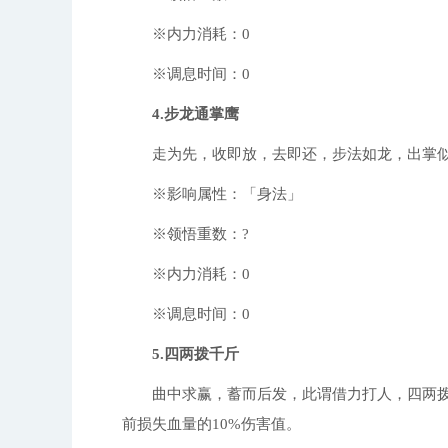
※内力消耗：0
※调息时间：0
4.步龙通掌鹰
走为先，收即放，去即还，步法如龙，出掌似鹰，
※影响属性：「身法」
※领悟重数：?
※内力消耗：0
※调息时间：0
5.四两拨千斤
曲中求赢，蓄而后发，此谓借力打人，四两拨
前损失血量的10%伤害值。