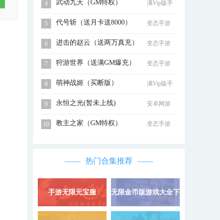
武动九天（GM特权）
满Vip版手
4
游
代号斩（送月卡送8000）
变态手游
5
进击的赵云（送两万真充）
变态手游
6
狩游世界（送满GM爆充）
变态手游
7
萌神战姬（买断版）
满Vip版手
8
游
永恒之光(暂未上线)
安卓网游
9
教主之家（GM特权）
变态手游
10
热门合集推荐
手游无限元宝服
无限金币版游戏大全下
详情 »