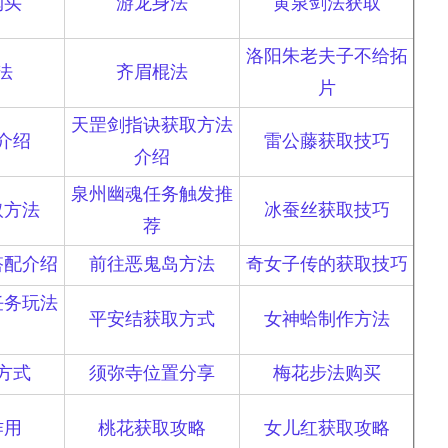
购买
游龙身法
黄泉剑法获取
洛阳朱老夫子不给拓
法
齐眉棍法
片
天罡剑指诀获取方法
介绍
雷公藤获取技巧
介绍
泉州幽魂任务触发推
取方法
冰蚕丝获取技巧
荐
搭配介绍
前往恶鬼岛方法
奇女子传的获取技巧
任务玩法
平安结获取方式
女神蛤制作方法
方式
须弥寺位置分享
梅花步法购买
作用
桃花获取攻略
女儿红获取攻略