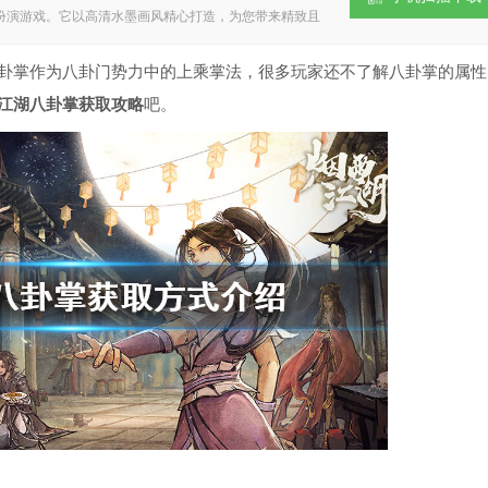
扮演游戏。它以高清水墨画风精心打造，为您带来精致且
，对所有角色的刻画细腻入微。丰富多样的场景、内容与
己的武侠之梦。 其玩法更是精彩纷呈，涵盖墨门遗迹、血
、南阳渡以及各类副本玩法等丰富内容。精彩的游戏剧情
卦掌作为八卦门势力中的上乘掌法，很多玩家还不了解八卦掌的属性
戏提供五大门派，并有剑法、刀法、棍法等数百种武学供
十名江湖邪恶头领供玩家挑战，极大地增强了游戏的可玩
江湖八卦掌获取攻略
吧。
《烟雨江湖》，随时下载即可尽情畅玩。 游戏特色 1、
玩家自由的收集，助力玩家勇闯天涯，问鼎武林。 2、解
如丹青、书法、钓鱼、烹饪、炼丹等，欢乐多。 3、趣味
的江湖之旅，变得趣味多样，久玩不会无聊。 4、提升实
，一步步的提升战斗的实力，轻松的冒险。 5、击败对手
对手，提升自己的名气，十分的耐玩。 6、自由冒险 开
自由度，更多的内容，都能来解锁。 游戏内容 1、唯美
享受。游戏中不仅有着诸多热血剧情，在地图构造上，更
。同时，全新的挑战等待您去解锁，使游戏充满无限欢
中，玩家能够进行聚气操作，借助自身的聚气系统，可释
。成功取胜后，游戏给予的奖励会更为丰厚。 3、玩家
性，这种游戏玩法新颖独特，游戏内还藏有无尽的隐藏元
情主线故事，以及完善的角色培养体系，玩起来趣味十
为您带来精彩纷呈的剧情体验。不仅如此，游戏中还有一
间充满了趣味十足的精彩冒险，大大增强了游戏的可玩
中时刻保持新鲜感，绝不会感到无聊。 游戏亮点 1、全
腻清晰的场景画面。 2、众多完善的系统设定，如商城交
悦耳的BGM，轻松易于上手的操作，全新的武侠游戏体
择，不同选择有着不同结局。 游戏玩法 1. 妙手回春Ⅱ。
意的友好度提升至50。在洛阳的红萝绣庄（20，22）触
玫瑰胭脂。 2、妙手回春Ⅲ。触发条件为柳如意好感度达到
晚执行，并且柳如意必须上阵。任务所需物品有灵芝、人