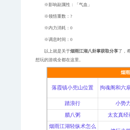
※影响副属性：「气血」
※领悟重数：?
※内力消耗：0
※调息时间：0
以上就是关于
烟雨江湖八卦掌获取分享
了，
想玩的游戏全都在这里。
烟雨
落霞镇小兜山位置
拘魂阁和六
踏浪行
小势
腊八粥
太玄真经
烟雨江湖轻纵术怎么