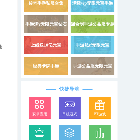
9999999
载
传奇手游私服合集
满级vip无限元宝手游
详情 »
手游满v无限元宝钻石
回合制手游公益服专题
详情 »
上线送10亿元宝
手游私sf无限元宝
详情 »
独
经典卡牌手游
手游公益服无限元宝
详情 »
快捷导航
安卓应用
单机游戏
BT游戏