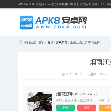
APK8安卓网:专为(Android)安卓手机用户量身打造的安卓游戏、APK
你的位置：
首页
>
资讯
>
游戏攻略
>
烟雨江湖八卦掌怎么得
烟雨江
2021-01-05
编辑：
Van
烟雨江湖Vv1.124.60255
类型：角色大小：826.30MB 语言：1
武侠
水墨
探险