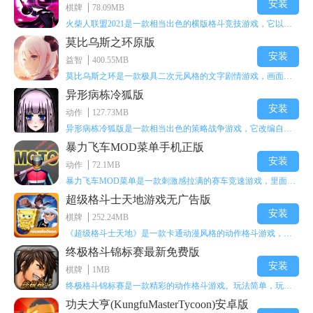
安装
棋牌
78.09MB
火柴人联盟2021是一款相当出色的横版格斗竞技游戏，它以火柴人形象高度还原了知名端游《英雄联盟》里的众多英雄。玩家能够自由挑选两名火柴人英雄开启自己的战斗秀，这里有着炫酷的技能特效和一流的打击感，感兴趣的话就快来体验火柴人联盟2021吧！
莫比乌斯之环原版
安装
益智
400.55MB
莫比乌斯之环是一款极具二次元风格的文字剧情游戏，画面达到动画级别的视觉效果，玩家将帮助游戏中的二次元少女达成心愿，感兴趣的玩家不妨来体验一下这款游戏！
异形病栋冷狐版
安装
动作
127.73MB
异形病栋冷狐版是一款相当出色的策略战争游戏，它改编自同名电影。玩家会进入一座遍布未知与恐惧的废弃病楼，探寻里面的秘密，揭开潜藏在黑暗里的真相。在游戏过程中，玩家要收集线索和道具，破解各种谜团，还要躲避或者对抗怪物。这款游戏支持中文字幕，能带来沉浸式的恐怖体验，很适合喜爱恐怖解谜的玩家。
暴力飞车MOD菜单手机正版
安装
动作
72.1MB
暴力飞车MOD菜单是一款刺激感拉满的赛车竞速游戏，里面有海量顶级超跑等着玩家去解锁和驾驶。游戏还加入了充满悬念的隐藏宝箱系统，打开宝箱能获得稀有道具、性能强化组件和特殊奖励，这些都能大大提高通关效率和竞技优势，玩起来紧张又爽快，沉浸感特别强。
超级格斗士天地游戏无广告版
安装
棋牌
252.24MB
《超级格斗士天地》是一款卡通动漫风格的动作格斗游戏，能瞬间点燃你的格斗激情，让你迅速热血沸腾。游戏里有海绵宝宝、超能小子、幻影丹尼等众多热门角色可供挑选，趣味性拉满，玩起来容易上瘾，绝对是打发无聊时光的绝佳选择。对这款游戏感兴趣的朋友，欢迎来天尚站体验~
终极格斗锦标赛最新免费版
安装
棋牌
1MB
终极格斗锦标赛是一款精彩的动作格斗游戏。玩法简单，玩家只需滑动手势，就能施展出华丽的史诗动作与超级连招。不断提升、升级你的战斗技能吧！欢迎前来体验！在原有基础上，操作体验进行了一定优化，玩家操作将更加简洁流畅，还能为角色添加特殊能力与招式。喜欢这类游戏的玩家可千万别错过！
功夫大亨(KungfuMasterTycoon)安卓版