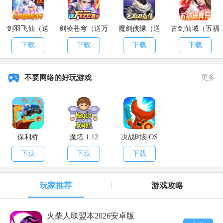
最后万浩宏等消息(一小时)，再提供30阴阳花60紫金20月光石20
冰蚕丝，等30分钟陶天赋升级
剑羽飞仙（送
剑凌苍穹（送万
魔剑侠缘（送
古剑仙域（五福
10000真充）
元真充）
2021充值）
送真充）
下载
下载
下载
下载
以上就是关于
烟雨江湖泉州幽魂任务触发推荐
的相关内容，更多
最新游戏资讯请关注
APK8安卓网。
不要网络的好玩游戏
更多
保利桥
魔塔 1.12
决战时刻OS
下载
下载
下载
玩家推荐
游戏攻略
火柴人联盟本2026安卓版