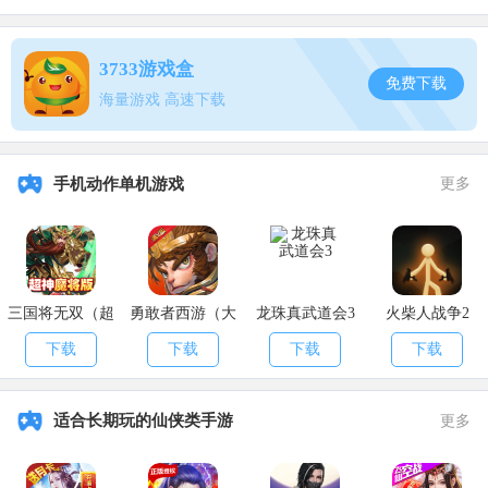
边上)找他，带上他刷怪直到触发狂状态(无体力也可，打副本也可)，
跟他打一架(切换成基础武功打，要让他四回合存活然后自爆，不能直
接秒杀)。
3733游戏盒
免费下载
海量游戏 高速下载
然后一小时后到泉州(18，18)触发剧情
然后睡到子时去永宁寨，触发剧情，打架
手机动作单机游戏
更多
再进入暗门，分头行动，再打一架
接着跟剧情走，在密室时查看水池以及桌子处的选项，拿到兵帐
邪典，出来找到冯老四(18，1)打探一番情况，要给他在密室发现的兵
帐邪典，得知去天刀打探情况
三国将无双（超
勇敢者西游（大
龙珠真武道会3
火柴人战争2
接下来到天刀打听(21，17)(需天刀仇恨为零)，先要跟天刀弟子
神魔将版）
乱斗）
下载
下载
下载
下载
(17，11)切磋下，获得一瓶精酿落英酒(50酒艺可以喝)(天刀弟子不用
切磋，也就没有酒了)
适合长期玩的仙侠类手游
更多
然后门派内找人打听，打听顺序建议为万浩宏(25，15)，尹天殇
(15，9)，库房执事(18，14)，铁臂鬼匠(15，15)，万浩宏(25，15)，否
则万浩宏可能不会触发后续对话。