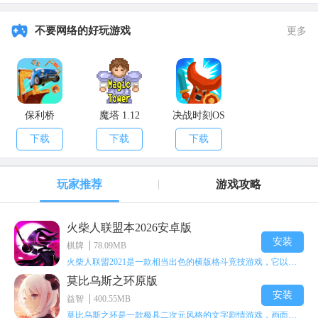
不要网络的好玩游戏
更多
保利桥
魔塔 1.12
决战时刻OS
下载
下载
下载
玩家推荐
游戏攻略
火柴人联盟本2026安卓版
安装
棋牌
78.09MB
火柴人联盟2021是一款相当出色的横版格斗竞技游戏，它以火柴人形象高度还原了知名端游《英雄联盟》里的众多英雄。玩家能够自由挑选两名火柴人英雄开启自己的战斗秀，这里有着炫酷的技能特效和一流的打击感，感兴趣的话就快来体验火柴人联盟2021吧！
莫比乌斯之环原版
安装
益智
400.55MB
莫比乌斯之环是一款极具二次元风格的文字剧情游戏，画面达到动画级别的视觉效果，玩家将帮助游戏中的二次元少女达成心愿，感兴趣的玩家不妨来体验一下这款游戏！