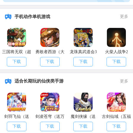
手机动作单机游戏
更多
三国将无双（超
勇敢者西游（大
龙珠真武道会3
火柴人战争2
神魔将版）
乱斗）
下载
下载
下载
下载
适合长期玩的仙侠类手游
更多
剑羽飞仙（送
剑凌苍穹（送万
魔剑侠缘（送
古剑仙域（五福
10000真充）
元真充）
2021充值）
送真充）
下载
下载
下载
下载