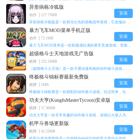
异形病栋冷狐版
安装
动作
127.73MB
异形病栋冷狐版是一款相当出色的策略战争游戏，它改编自同名电影。玩家会进入一座遍布未知与恐惧的废弃病楼，探寻里面的秘密，揭开潜藏在黑暗里的真相。在游戏过程中，玩家要收集线索和道具，破解各种谜团，还要躲避或者对抗怪物。这款游戏支持中文字幕，能带来沉浸式的恐怖体验，很适合喜爱恐怖解谜的玩家。
暴力飞车MOD菜单手机正版
安装
动作
72.1MB
暴力飞车MOD菜单是一款刺激感拉满的赛车竞速游戏，里面有海量顶级超跑等着玩家去解锁和驾驶。游戏还加入了充满悬念的隐藏宝箱系统，打开宝箱能获得稀有道具、性能强化组件和特殊奖励，这些都能大大提高通关效率和竞技优势，玩起来紧张又爽快，沉浸感特别强。
超级格斗士天地游戏无广告版
安装
棋牌
252.24MB
《超级格斗士天地》是一款卡通动漫风格的动作格斗游戏，能瞬间点燃你的格斗激情，让你迅速热血沸腾。游戏里有海绵宝宝、超能小子、幻影丹尼等众多热门角色可供挑选，趣味性拉满，玩起来容易上瘾，绝对是打发无聊时光的绝佳选择。对这款游戏感兴趣的朋友，欢迎来天尚站体验~
终极格斗锦标赛最新免费版
安装
棋牌
1MB
终极格斗锦标赛是一款精彩的动作格斗游戏。玩法简单，玩家只需滑动手势，就能施展出华丽的史诗动作与超级连招。不断提升、升级你的战斗技能吧！欢迎前来体验！在原有基础上，操作体验进行了一定优化，玩家操作将更加简洁流畅，还能为角色添加特殊能力与招式。喜欢这类游戏的玩家可千万别错过！
功夫大亨(KungfuMasterTycoon)安卓版
安装
棋牌
57.36MB
功夫大亨是一款非常有趣的动作格斗游戏，游戏以火柴人为角色形象，不同职业的角色都拥有独特的特殊效果。玩家可以选择自己喜爱的角色挑战关卡，在关卡中通过施展连续特技来消灭怪物。游戏有着精彩的战斗方式和炫酷的特效，喜欢这类游戏的玩家快来体验功夫大亨吧！
机甲斗兽场更新版
安装
棋牌
42.32MB
机甲斗兽场更新版是一款超级自由好玩的机甲主题战斗游戏。里面的一些道具都是免费的。不需要太多高超的技巧，就用手指点一下，就能打发闲暇无聊的时间。这个绝对会是一个非常不错的选择。而且每个机甲都会有自己对应的技能，能展现更多的过关技巧，其中会出现更多不同的怪物。多了解一下你根据怪物的变化调整的过关技能吧！