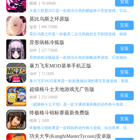
安装
棋牌
78.09MB
火柴人联盟2021是一款相当出色的横版格斗竞技游戏，它以火柴人形象高度还原了知名端游《英雄联盟》里的众多英雄。玩家能够自由挑选两名火柴人英雄开启自己的战斗秀，这里有着炫酷的技能特效和一流的打击感，感兴趣的话就快来体验火柴人联盟2021吧！
莫比乌斯之环原版
安装
益智
400.55MB
莫比乌斯之环是一款极具二次元风格的文字剧情游戏，画面达到动画级别的视觉效果，玩家将帮助游戏中的二次元少女达成心愿，感兴趣的玩家不妨来体验一下这款游戏！
异形病栋冷狐版
安装
动作
127.73MB
异形病栋冷狐版是一款相当出色的策略战争游戏，它改编自同名电影。玩家会进入一座遍布未知与恐惧的废弃病楼，探寻里面的秘密，揭开潜藏在黑暗里的真相。在游戏过程中，玩家要收集线索和道具，破解各种谜团，还要躲避或者对抗怪物。这款游戏支持中文字幕，能带来沉浸式的恐怖体验，很适合喜爱恐怖解谜的玩家。
暴力飞车MOD菜单手机正版
安装
动作
72.1MB
暴力飞车MOD菜单是一款刺激感拉满的赛车竞速游戏，里面有海量顶级超跑等着玩家去解锁和驾驶。游戏还加入了充满悬念的隐藏宝箱系统，打开宝箱能获得稀有道具、性能强化组件和特殊奖励，这些都能大大提高通关效率和竞技优势，玩起来紧张又爽快，沉浸感特别强。
超级格斗士天地游戏无广告版
安装
棋牌
252.24MB
《超级格斗士天地》是一款卡通动漫风格的动作格斗游戏，能瞬间点燃你的格斗激情，让你迅速热血沸腾。游戏里有海绵宝宝、超能小子、幻影丹尼等众多热门角色可供挑选，趣味性拉满，玩起来容易上瘾，绝对是打发无聊时光的绝佳选择。对这款游戏感兴趣的朋友，欢迎来天尚站体验~
终极格斗锦标赛最新免费版
安装
棋牌
1MB
终极格斗锦标赛是一款精彩的动作格斗游戏。玩法简单，玩家只需滑动手势，就能施展出华丽的史诗动作与超级连招。不断提升、升级你的战斗技能吧！欢迎前来体验！在原有基础上，操作体验进行了一定优化，玩家操作将更加简洁流畅，还能为角色添加特殊能力与招式。喜欢这类游戏的玩家可千万别错过！
功夫大亨(KungfuMasterTycoon)安卓版