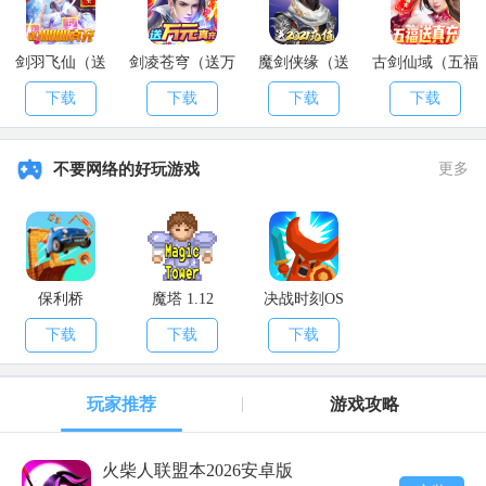
×10000
以上就是
APK8
小编整理的
烟雨江湖野狼谷其一任务玩法攻略
的
剑羽飞仙（送
剑凌苍穹（送万
魔剑侠缘（送
古剑仙域（五福
全部内容，希望大家喜欢。
10000真充）
元真充）
2021充值）
送真充）
下载
下载
下载
下载
不要网络的好玩游戏
更多
保利桥
魔塔 1.12
决战时刻OS
下载
下载
下载
玩家推荐
游戏攻略
火柴人联盟本2026安卓版