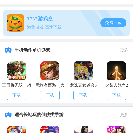
一开始我们一直跟着流程走，中间有一段抓翠翠的任务限时30秒
3733游戏盒
之后我们到村中和葛叔对话会触发两种选择：
免费下载
海量游戏 高速下载
(1)【解释一番】：(你在村民中的威望降低了!)
(2)【沉默不语】：(无影响)
手机动作单机游戏
更多
之后与葛叔对话有两种情况：
(1)【劝阻】：
【替人赔罪】：(你在村民中的威望增加了!)，选择【你!】(建议
三国将无双（超
勇敢者西游（大
龙珠真武道会3
火柴人战争2
选这个，少女好感可刷)
神魔将版）
乱斗）
下载
下载
下载
下载
【作壁上观】：
适合长期玩的仙侠类手游
更多
(2)【旁观】：
(绿衫少女对你的好感提升了!)
之后继续跟着流程走即可，任务完成获得【声望】×4、【阅历】