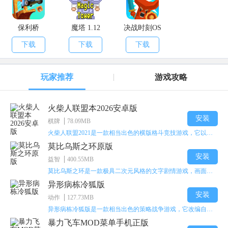
保利桥
魔塔 1.12
决战时刻OS
下载
下载
下载
玩家推荐
游戏攻略
火柴人联盟本2026安卓版
安装
棋牌
78.09MB
火柴人联盟2021是一款相当出色的横版格斗竞技游戏，它以火柴人形象高度还原了知名端游《英雄联盟》里的众多英雄。玩家能够自由挑选两名火柴人英雄开启自己的战斗秀，这里有着炫酷的技能特效和一流的打击感，感兴趣的话就快来体验火柴人联盟2021吧！
莫比乌斯之环原版
安装
益智
400.55MB
莫比乌斯之环是一款极具二次元风格的文字剧情游戏，画面达到动画级别的视觉效果，玩家将帮助游戏中的二次元少女达成心愿，感兴趣的玩家不妨来体验一下这款游戏！
异形病栋冷狐版
安装
动作
127.73MB
异形病栋冷狐版是一款相当出色的策略战争游戏，它改编自同名电影。玩家会进入一座遍布未知与恐惧的废弃病楼，探寻里面的秘密，揭开潜藏在黑暗里的真相。在游戏过程中，玩家要收集线索和道具，破解各种谜团，还要躲避或者对抗怪物。这款游戏支持中文字幕，能带来沉浸式的恐怖体验，很适合喜爱恐怖解谜的玩家。
暴力飞车MOD菜单手机正版