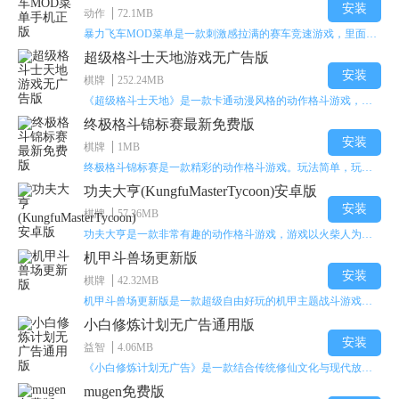
安装
动作
72.1MB
暴力飞车MOD菜单是一款刺激感拉满的赛车竞速游戏，里面有海量顶级超跑等着玩家去解锁和驾驶。游戏还加入了充满悬念的隐藏宝箱系统，打开宝箱能获得稀有道具、性能强化组件和特殊奖励，这些都能大大提高通关效率和竞技优势，玩起来紧张又爽快，沉浸感特别强。
超级格斗士天地游戏无广告版
安装
棋牌
252.24MB
《超级格斗士天地》是一款卡通动漫风格的动作格斗游戏，能瞬间点燃你的格斗激情，让你迅速热血沸腾。游戏里有海绵宝宝、超能小子、幻影丹尼等众多热门角色可供挑选，趣味性拉满，玩起来容易上瘾，绝对是打发无聊时光的绝佳选择。对这款游戏感兴趣的朋友，欢迎来天尚站体验~
终极格斗锦标赛最新免费版
安装
棋牌
1MB
终极格斗锦标赛是一款精彩的动作格斗游戏。玩法简单，玩家只需滑动手势，就能施展出华丽的史诗动作与超级连招。不断提升、升级你的战斗技能吧！欢迎前来体验！在原有基础上，操作体验进行了一定优化，玩家操作将更加简洁流畅，还能为角色添加特殊能力与招式。喜欢这类游戏的玩家可千万别错过！
功夫大亨(KungfuMasterTycoon)安卓版
安装
棋牌
57.36MB
功夫大亨是一款非常有趣的动作格斗游戏，游戏以火柴人为角色形象，不同职业的角色都拥有独特的特殊效果。玩家可以选择自己喜爱的角色挑战关卡，在关卡中通过施展连续特技来消灭怪物。游戏有着精彩的战斗方式和炫酷的特效，喜欢这类游戏的玩家快来体验功夫大亨吧！
机甲斗兽场更新版
安装
棋牌
42.32MB
机甲斗兽场更新版是一款超级自由好玩的机甲主题战斗游戏。里面的一些道具都是免费的。不需要太多高超的技巧，就用手指点一下，就能打发闲暇无聊的时间。这个绝对会是一个非常不错的选择。而且每个机甲都会有自己对应的技能，能展现更多的过关技巧，其中会出现更多不同的怪物。多了解一下你根据怪物的变化调整的过关技能吧！
小白修炼计划无广告通用版
安装
益智
4.06MB
《小白修炼计划无广告》是一款结合传统修仙文化与现代放置玩法的多维度角色扮演游戏。游戏以东方修仙世界为背景，玩家将化身一名修仙者，从初入仙途的懵懂小白，一步步成长为能掌控乾坤的修仙大能。游戏构建了一个动态变化的开放修真世界，玩家可以通过策略选择修炼方向、探索随机秘境、参与宗门争斗等方式，重新塑造仙界的秩序。游戏采用挂机修仙的玩法，玩家不需要持续在线操作，角色会自动挑战副本、收集材料、获取灵力、经验和各类资源。
mugen免费版