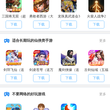
三国将无双（超
勇敢者西游（大
龙珠真武道会3
火柴人战争2
神魔将版）
乱斗）
下载
下载
下载
下载
适合长期玩的仙侠类手游
更多
剑羽飞仙（送
剑凌苍穹（送万
魔剑侠缘（送
古剑仙域（五福
10000真充）
元真充）
2021充值）
送真充）
下载
下载
下载
下载
不要网络的好玩游戏
更多