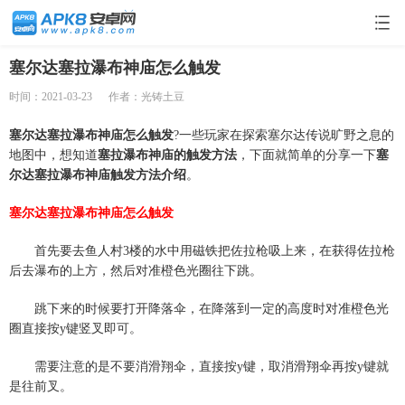
塞尔达塞拉瀑布神庙怎么触发
时间：2021-03-23
作者：光铸土豆
塞尔达塞拉瀑布神庙怎么触发
?一些玩家在探索塞尔达传说旷野之息的
地图中，想知道
塞拉瀑布神庙的触发方法
，下面就简单的分享一下
塞
尔达塞拉瀑布神庙触发方法介绍
。
塞尔达塞拉瀑布神庙怎么触发
首先要去鱼人村3楼的水中用磁铁把佐拉枪吸上来，在获得佐拉枪
后去瀑布的上方，然后对准橙色光圈往下跳。
跳下来的时候要打开降落伞，在降落到一定的高度时对准橙色光
圈直接按y键竖叉即可。
需要注意的是不要消滑翔伞，直接按y键，取消滑翔伞再按y键就
是往前叉。