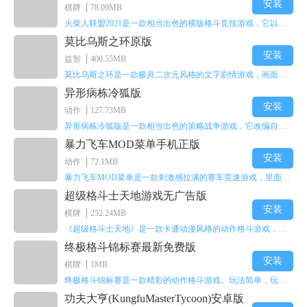
安装
棋牌
78.09MB
火柴人联盟2021是一款相当出色的横版格斗竞技游戏，它以火柴人形象高度还原了知名端游《英雄联盟》里的众多英雄。玩家能够自由挑选两名火柴人英雄开启自己的战斗秀，这里有着炫酷的技能特效和一流的打击感，感兴趣的话就快来体验火柴人联盟2021吧！
莫比乌斯之环原版
安装
益智
400.55MB
莫比乌斯之环是一款极具二次元风格的文字剧情游戏，画面达到动画级别的视觉效果，玩家将帮助游戏中的二次元少女达成心愿，感兴趣的玩家不妨来体验一下这款游戏！
异形病栋冷狐版
安装
动作
127.73MB
异形病栋冷狐版是一款相当出色的策略战争游戏，它改编自同名电影。玩家会进入一座遍布未知与恐惧的废弃病楼，探寻里面的秘密，揭开潜藏在黑暗里的真相。在游戏过程中，玩家要收集线索和道具，破解各种谜团，还要躲避或者对抗怪物。这款游戏支持中文字幕，能带来沉浸式的恐怖体验，很适合喜爱恐怖解谜的玩家。
暴力飞车MOD菜单手机正版
安装
动作
72.1MB
暴力飞车MOD菜单是一款刺激感拉满的赛车竞速游戏，里面有海量顶级超跑等着玩家去解锁和驾驶。游戏还加入了充满悬念的隐藏宝箱系统，打开宝箱能获得稀有道具、性能强化组件和特殊奖励，这些都能大大提高通关效率和竞技优势，玩起来紧张又爽快，沉浸感特别强。
超级格斗士天地游戏无广告版
安装
棋牌
252.24MB
《超级格斗士天地》是一款卡通动漫风格的动作格斗游戏，能瞬间点燃你的格斗激情，让你迅速热血沸腾。游戏里有海绵宝宝、超能小子、幻影丹尼等众多热门角色可供挑选，趣味性拉满，玩起来容易上瘾，绝对是打发无聊时光的绝佳选择。对这款游戏感兴趣的朋友，欢迎来天尚站体验~
终极格斗锦标赛最新免费版
安装
棋牌
1MB
终极格斗锦标赛是一款精彩的动作格斗游戏。玩法简单，玩家只需滑动手势，就能施展出华丽的史诗动作与超级连招。不断提升、升级你的战斗技能吧！欢迎前来体验！在原有基础上，操作体验进行了一定优化，玩家操作将更加简洁流畅，还能为角色添加特殊能力与招式。喜欢这类游戏的玩家可千万别错过！
功夫大亨(KungfuMasterTycoon)安卓版