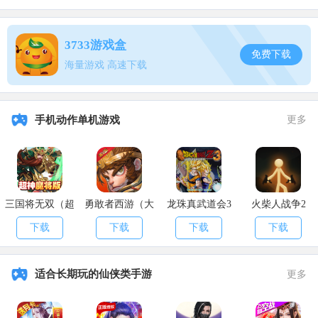
3733游戏盒
免费下载
海量游戏 高速下载
手机动作单机游戏
更多
三国将无双（超
勇敢者西游（大
龙珠真武道会3
火柴人战争2
神魔将版）
乱斗）
下载
下载
下载
下载
适合长期玩的仙侠类手游
更多